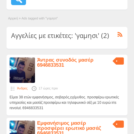
Αρχική
»
Ads tagged with "γαμησι"
Αγγελίες με ετικέτες: 'γαμησι' (2)
Άντρας συνοδός μασέρ
6946833531
Άνδρες
17 ώρες πριν
Είμαι 38 ετών εμφανήσιμος, σοβαρός,εχέμυθος. προσφέρω ερωτικές
υπηρεσίες και μασάζ.προσφέρω και τηλεφωνικό σέξ με 10 ευρώ iris
revolut. 6946833531
Εμφανήσιμος μασέρ
προσφέρει ερωτικό μασάζ
6946833531