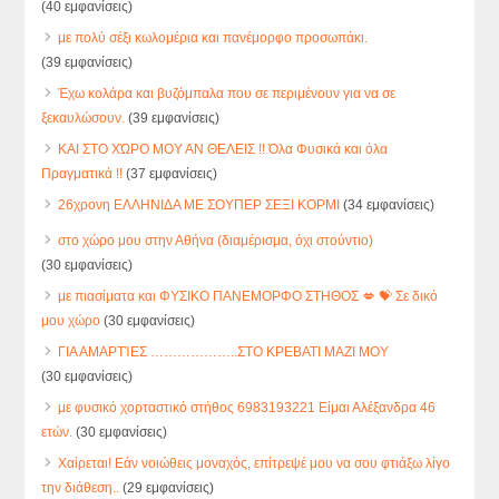
(40 εμφανίσεις)
με πολύ σέξι κωλομέρια και πανέμορφο προσωπάκι.
(39 εμφανίσεις)
Έχω κολάρα και βυζόμπαλα που σε περιμένουν για να σε
ξεκαυλώσουν.
(39 εμφανίσεις)
ΚΑΙ ΣΤΟ ΧΏΡΟ ΜΟΥ ΑΝ ΘΕΛΕΙΣ !! Όλα Φυσικά και όλα
Πραγματικά !!
(37 εμφανίσεις)
26χρονη ΕΛΛΗΝΙΔΑ ΜΕ ΣΟΥΠΕΡ ΣΕΞΙ ΚΟΡΜΙ
(34 εμφανίσεις)
στο χώρο μου στην Αθήνα (διαμέρισμα, όχι στούντιο)
(30 εμφανίσεις)
με πιασίματα και ΦΥΣΙΚΟ ΠΑΝΕΜΟΡΦΟ ΣΤΗΘΟΣ 💋 💝 Σε δικό
μου χώρο
(30 εμφανίσεις)
ΓΙΑ ΑΜΑΡΤΊΕΣ ………………..ΣΤΟ ΚΡΕΒΑΤΙ ΜΑΖΙ ΜΟΥ
(30 εμφανίσεις)
με φυσικό χορταστικό στήθος 6983193221 Είμαι Αλέξανδρα 46
ετών.
(30 εμφανίσεις)
Χαίρεται! Εάν νοιώθεις μοναχός, επίτρεψέ μου να σου φτιάξω λίγο
την διάθεση..
(29 εμφανίσεις)