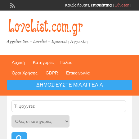
Καλώς ήρθατε,
επισκέπτης!
[
Σύνδεση
]
Aggelies Sex – Lovelist – Ερωτικές Αγγελίες
Αρχική
Κατηγορίες – Πόλεις
Όροι Χρήσης
GDPR
Επικοινωνία
ΔΗΜΟΣΙΕΎΣΤΕ ΜΙΑ ΑΓΓΕΛΊΑ