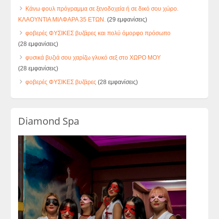
Κάνω φουλ πρόγραμμα σε ξενοδοχεία ή σε δικό σου χώρο.
ΚΛΑΟΥΝΤΙΑ ΜΙΛΦΑΡΑ 35 ΕΤΩΝ.
(29 εμφανίσεις)
φοβερές ΦΥΣΙΚΕΣ βυζάρες και πολύ όμορφο πρόσωπο
(28 εμφανίσεις)
φυσικά βυζιά σου χαρίζω γλυκό σεξ στο ΧΩΡΟ ΜΟΥ
(28 εμφανίσεις)
φοβερές ΦΥΣΙΚΕΣ βυζάρες
(28 εμφανίσεις)
Diamond Spa