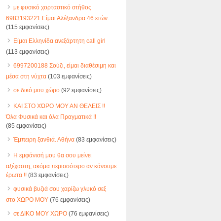
με φυσικό χορταστικό στήθος
6983193221 Είμαι Αλέξανδρα 46 ετών.
(115 εμφανίσεις)
Είμαι Ελληνίδα ανεξάρτητη call girl
(113 εμφανίσεις)
6997200188 Σούζι, είμαι διαθέσιμη και
μέσα στη νύχτα
(103 εμφανίσεις)
σε δικό μου χώρο
(92 εμφανίσεις)
ΚΑΙ ΣΤΟ ΧΏΡΟ ΜΟΥ ΑΝ ΘΕΛΕΙΣ !!
Όλα Φυσικά και όλα Πραγματικά !!
(85 εμφανίσεις)
Έμπειρη ξανθιά. Αθήνα
(83 εμφανίσεις)
Η εμφάνισή μου θα σου μείνει
αξέχαστη, ακόμα περισσότερο αν κάνουμε
έρωτα !!
(83 εμφανίσεις)
φυσικά βυζιά σου χαρίζω γλυκό σεξ
στο ΧΩΡΟ ΜΟΥ
(76 εμφανίσεις)
σε ΔΙΚΟ ΜΟΥ ΧΩΡΟ
(76 εμφανίσεις)