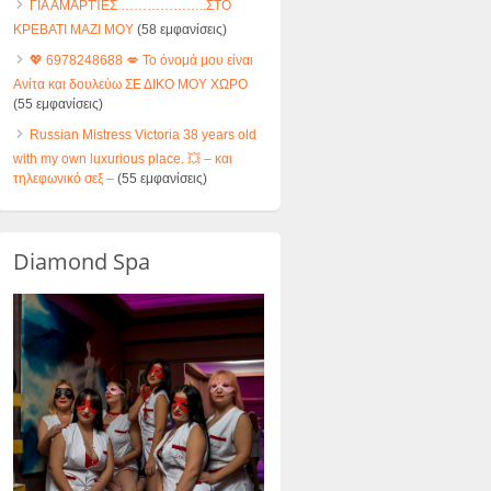
ΓΙΑ ΑΜΑΡΤΊΕΣ ………………..ΣΤΟ
ΚΡΕΒΑΤΙ ΜΑΖΙ ΜΟΥ
(58 εμφανίσεις)
💖 6978248688 💋 Το όνομά μου είναι
Ανίτα και δουλεύω ΣΕ ΔΙΚΟ ΜΟΥ ΧΩΡΟ
(55 εμφανίσεις)
Russian Mistress Victoria 38 years old
with my own luxurious place. 💥 – και
τηλεφωνικό σεξ –
(55 εμφανίσεις)
Diamond Spa