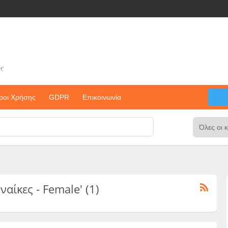
ς
ροι Χρήσης
GDPR
Επικοινωνία
υναίκες - Female' (1)