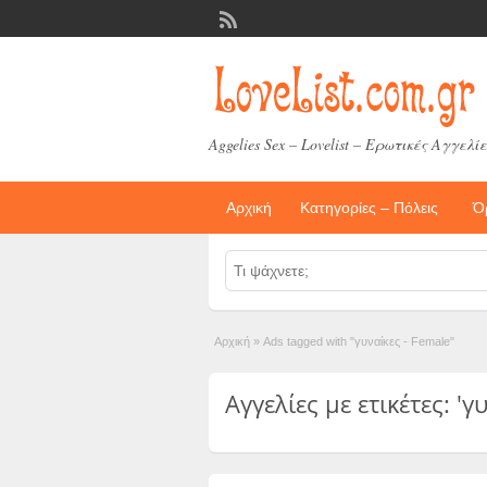
Aggelies Sex – Lovelist – Ερωτικές Αγγελίε
Αρχική
Κατηγορίες – Πόλεις
Ό
Αρχική
»
Ads tagged with "γυναίκες - Female"
Αγγελίες με ετικέτες: 'γ