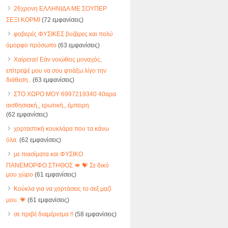
26χρονη ΕΛΛΗΝΙΔΑ ΜΕ ΣΟΥΠΕΡ
ΣΕΞΙ ΚΟΡΜΙ
(72 εμφανίσεις)
φοβερές ΦΥΣΙΚΕΣ βυζάρες και πολύ
όμορφο πρόσωπο
(63 εμφανίσεις)
Χαίρεται! Εάν νοιώθεις μοναχός,
επίτρεψέ μου να σου φτιάξω λίγο την
διάθεση..
(63 εμφανίσεις)
ΣΤΟ ΧΩΡΟ ΜΟΥ 6997219340 40αρα
αισθησιακή,, ερωτική,, έμπειρη
(62 εμφανίσεις)
χορταστική κουκλάρα που τα κάνω
όλα.
(62 εμφανίσεις)
με πιασίματα και ΦΥΣΙΚΟ
ΠΑΝΕΜΟΡΦΟ ΣΤΗΘΟΣ 💋 💝 Σε δικό
μου χώρο
(61 εμφανίσεις)
Κούκλα για να χορτάσεις το σεξ μαζί
μου. 💗
(61 εμφανίσεις)
σε πριβέ διαμέρισμα !!
(58 εμφανίσεις)