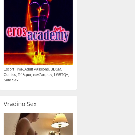
Escort Time, Adult Passions, BDSM,
Comics, Πόλεμος των Άστρων, LGBTQ+,
Safe Sex
Vradino Sex