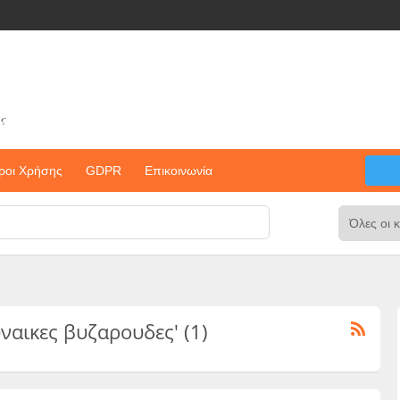
ς
ροι Χρήσης
GDPR
Επικοινωνία
γυναικες βυζαρουδες' (1)