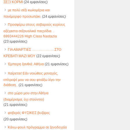
ΣΕΞΙ ΚΟΡΜΙ
(24 εμφανίσεις)
με πολύ σέξι κωλομέρια και
πανέμορφο προσωπάκι.
(24 εμφανίσεις)
Προσφέρω στους σοβαρούς κυρίους
αξέχαστα σεξουαλικά παιχνίδια. .
6993444226 High Class Nastazia
(23 εμφανίσεις)
ΓΙΑ ΑΜΑΡΤΊΕΣ ………………..ΣΤΟ
ΚΡΕΒΑΤΙ ΜΑΖΙ ΜΟΥ
(22 εμφανίσεις)
Έμπειρη ξανθιά. Αθήνα
(21 εμφανίσεις)
Χαίρεται! Εάν νοιώθεις μοναχός,
επίτρεψέ μου να σου φτιάξω λίγο την
διάθεση..
(21 εμφανίσεις)
στο χώρο μου στην Αθήνα
(διαμέρισμα, όχι στούντιο)
(21 εμφανίσεις)
φοβερές ΦΥΣΙΚΕΣ βυζάρες
(20 εμφανίσεις)
Κάνω φουλ πρόγραμμα σε ξενοδοχεία