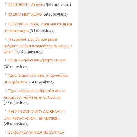
6940199210 Vanessa
(60 εμφανίσεις)
σε ΔΙΚΟ ΜΟΥ ΧΩΡΟ
(59 εμφανίσεις)
6997200188 Σούζι, είμαι διαθέσιμη και
μέσα στη νύχτα
(34 εμφανίσεις)
Η εμφάνισή μου θα σου μείνει
αξέχαστη, ακόμα περισσότερο αν κάνουμε
έρωτα !!
(33 εμφανίσεις)
Είμαι Ελληνίδα ανεξάρτητη call girl
(30 εμφανίσεις)
Κάνω βίζιτες σε σπίτια και ξενοδοχεία
με δωράκι 80€
(29 εμφανίσεις)
Έχω κολάρα και βυζόμπαλα που σε
περιμένουν για να σε ξεκαυλώσουν.
(27 εμφανίσεις)
ΚΑΙ ΣΤΟ ΧΏΡΟ ΜΟΥ ΑΝ ΘΕΛΕΙΣ !!
Όλα Φυσικά και όλα Πραγματικά !!
(25 εμφανίσεις)
26χρονη ΕΛΛΗΝΙΔΑ ΜΕ ΣΟΥΠΕΡ