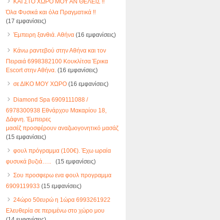
ΚΑΙ ΣΤΟ ΧΏΡΟ ΜΟΥ ΑΝ ΘΕΛΕΙΣ !!
Όλα Φυσικά και όλα Πραγματικά !!
(17 εμφανίσεις)
Έμπειρη ξανθιά. Αθήνα
(16 εμφανίσεις)
Κάνω ραντεβού στην Αθήνα και τον
Πειραιά 6998382100 Κουκλίτσα Έρικα
Escort στην Αθήνα.
(16 εμφανίσεις)
σε ΔΙΚΟ ΜΟΥ ΧΩΡΟ
(16 εμφανίσεις)
Diamond Spa 6909111088 /
6978300938 Εθνάρχου Μακαρίου 18,
Δάφνη. Έμπειρες
μασέζ προσφέρουν αναζωογονητικό μασάζ
(15 εμφανίσεις)
φουλ πρόγραμμα (100€). Έχω ωραία
φυσυκά βυζιά…..
(15 εμφανίσεις)
Σου προσφερω ενα φουλ προγραμμα
6909119933
(15 εμφανίσεις)
24ώρο 50ευρώ η 1ώρα 6993261922
Ελευθερία σε περιμένω στο χώρο μου
(14 εμφανίσεις)