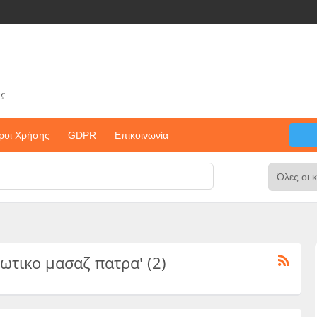
ς
ροι Χρήσης
GDPR
Επικοινωνία
ερωτικο μασαζ πατρα' (2)