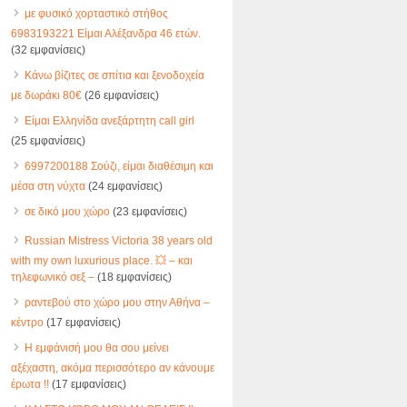
με φυσικό χορταστικό στήθος
6983193221 Είμαι Αλέξανδρα 46 ετών.
(32 εμφανίσεις)
Κάνω βίζιτες σε σπίτια και ξενοδοχεία
με δωράκι 80€
(26 εμφανίσεις)
Είμαι Ελληνίδα ανεξάρτητη call girl
(25 εμφανίσεις)
6997200188 Σούζι, είμαι διαθέσιμη και
μέσα στη νύχτα
(24 εμφανίσεις)
σε δικό μου χώρο
(23 εμφανίσεις)
Russian Mistress Victoria 38 years old
with my own luxurious place. 💥 – και
τηλεφωνικό σεξ –
(18 εμφανίσεις)
ραντεβού στο χώρο μου στην Αθήνα –
κέντρο
(17 εμφανίσεις)
Η εμφάνισή μου θα σου μείνει
αξέχαστη, ακόμα περισσότερο αν κάνουμε
έρωτα !!
(17 εμφανίσεις)