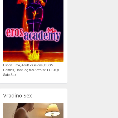
Escort Time, Adult Passions, BDSM,
Comics, Πόλεμος των Άστρων, LGBTQ+,
Safe Sex
Vradino Sex