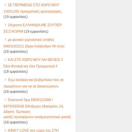
ΣΕ ΠΕΡΙΜΕΝΩ ΣΤΟ ΧΩΡΟ ΜΟΥ
100%100 πραγματικές φωτογραφίες.
(19 εμφανίσεις)
26χρονη ΕΛΛΗΝΙΔΑ ΜΕ ΣΟΥΠΕΡ
ΣΕΞΙ ΚΟΡΜΙ
(19 εμφανίσεις)
με φυσικό χορταστικό στήθος
6983193221 Είμαι Αλέξανδρα 46 ετών.
(18 εμφανίσεις)
ΚΑΙ ΣΤΟ ΧΏΡΟ ΜΟΥ ΑΝ ΘΕΛΕΙΣ !!
Όλα Φυσικά και όλα Πραγματικά !!
(18 εμφανίσεις)
Έχω κολάρα και βυζόμπαλα που σε
περιμένουν για να σε ξεκαυλώσουν.
(18 εμφανίσεις)
Diamond Spa 6909111088 /
6978300938 Εθνάρχου Μακαρίου 18,
Δάφνη. Έμπειρες
μασέζ προσφέρουν αναζωογονητικό μασάζ
(18 εμφανίσεις)
KINKY LOVE στο χώρο της ΣΤΗ