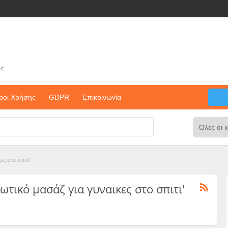
ς
ροι Χρήσης
GDPR
Επικοινωνία
ες στο σπιτι"
ερωτικό μασάζ για γυναικες στο σπιτι'