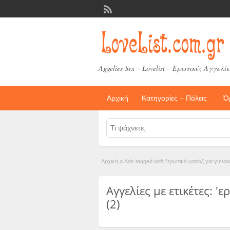
Aggelies Sex – Lovelist – Ερωτικές Αγγελίε
Αρχική
Κατηγορίες – Πόλεις
Ό
Αρχική
»
Ads tagged with "ερωτικό μασάζ για γυναικ
Αγγελίες με ετικέτες: '
(2)