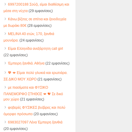
6997200188 Σούζι, είμαι διαθέσιμη και
μέσα στη νύχτα
(29 εμφανίσεις)
Κάνω βίζιτες σε σπίτια και ξενοδοχεία
με δωράκι 80€
(28 εμφανίσεις)
MELINA 40 ετών, 170, ξανθιά
μουνάρα.
(24 εμφανίσεις)
Είμαι Ελληνίδα ανεξάρτητη call girl
(22 εμφανίσεις)
Έμπειρη ξανθιά. Αθήνα
(22 εμφανίσεις)
💖 💋 Είμαι πολύ γλυκιά και ερωτιάρα.
ΣΕ ΔΙΚΟ ΜΟΥ ΧΩΡΟ
(21 εμφανίσεις)
με πιασίματα και ΦΥΣΙΚΟ
ΠΑΝΕΜΟΡΦΟ ΣΤΗΘΟΣ 💋 💝 Σε δικό
μου χώρο
(21 εμφανίσεις)
φοβερές ΦΥΣΙΚΕΣ βυζάρες και πολύ
όμορφο πρόσωπο
(20 εμφανίσεις)
6983027097 Λένα Έμπειρη ξανθιά
(20 εμφανίσεις)