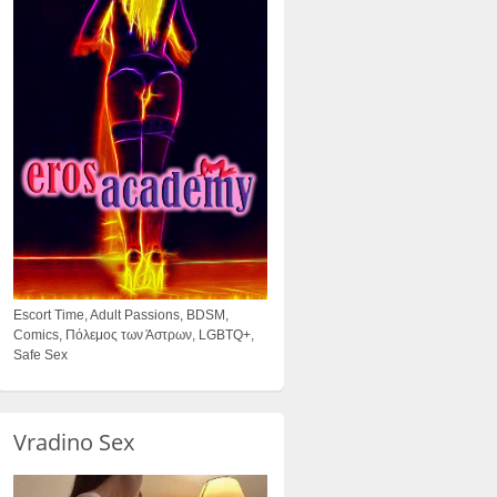
Escort Time, Adult Passions, BDSM,
Comics, Πόλεμος των Άστρων, LGBTQ+,
Safe Sex
Vradino Sex