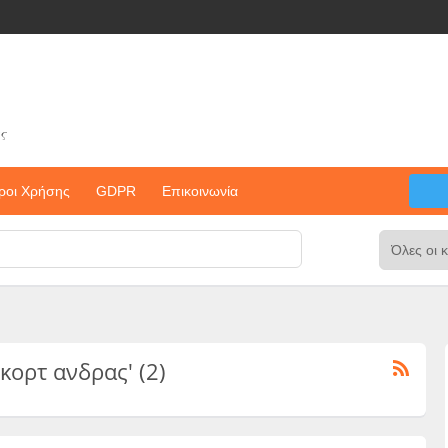
ς
ροι Χρήσης
GDPR
Επικοινωνία
σκορτ ανδρας' (2)