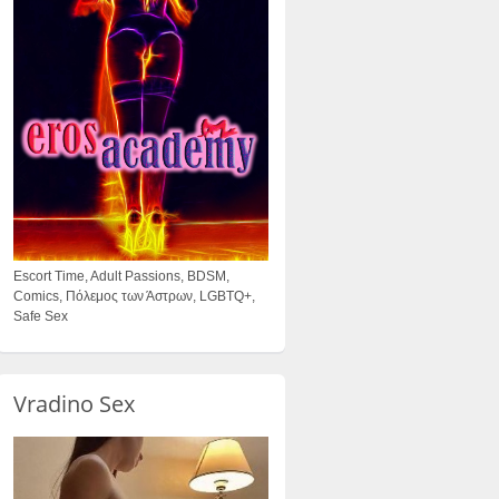
Escort Time, Adult Passions, BDSM,
Comics, Πόλεμος των Άστρων, LGBTQ+,
Safe Sex
Vradino Sex