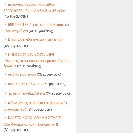
με φυσικό χορταστικό στήθος
6983193221 Είμαι Αλέξανδρα 46 ετών.
(46 εμφανίσεις)
6997200188 Σούζι, είμαι διαθέσιμη και
μέσα στη νύχτα
(46 εμφανίσεις)
Είμαι Ελληνίδα ανεξάρτητη call girl
(45 εμφανίσεις)
Η εμφάνισή μου θα σου μείνει
αξέχαστη, ακόμα περισσότερο αν κάνουμε
έρωτα !!
(35 εμφανίσεις)
σε δικό μου χώρο
(35 εμφανίσεις)
σε ΔΙΚΟ ΜΟΥ ΧΩΡΟ
(35 εμφανίσεις)
Έμπειρη ξανθιά. Αθήνα
(34 εμφανίσεις)
Κάνω βίζιτες σε σπίτια και ξενοδοχεία
με δωράκι 80€
(34 εμφανίσεις)
ΚΑΙ ΣΤΟ ΧΏΡΟ ΜΟΥ ΑΝ ΘΕΛΕΙΣ !!
Όλα Φυσικά και όλα Πραγματικά !!
(31 εμφανίσεις)