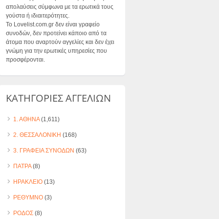
απολαύσεις σύμφωνα με τα ερωτικά τους
γούστα ή ιδιαιτερότητες.
Το Lovelist.com.gr δεν είναι γραφείο
συνοδών, δεν προτείνει κάποιο από τα
άτομα που αναρτούν αγγελίες και δεν έχει
γνώμη για την ερωτικές υπηρεσίες που
προσφέρονται.
ΚΑΤΗΓΟΡΙΕΣ ΑΓΓΕΛΙΩΝ
1. ΑΘΗΝΑ
(1,611)
2. ΘΕΣΣΑΛΟΝΙΚΗ
(168)
3. ΓΡΑΦΕΙΑ ΣΥΝΟΔΩΝ
(63)
ΠΑΤΡΑ
(8)
ΗΡΑΚΛΕΙΟ
(13)
ΡΕΘΥΜΝΟ
(3)
ΡΟΔΟΣ
(8)