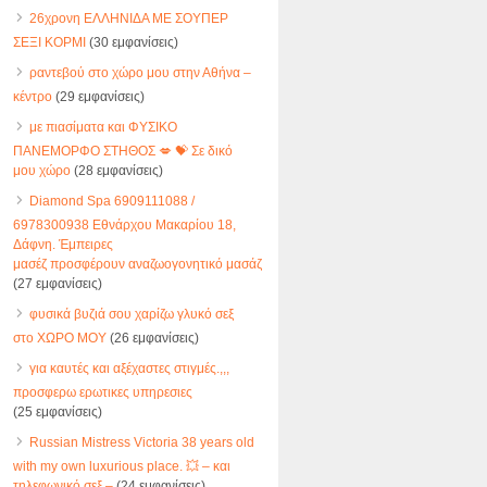
26χρονη ΕΛΛΗΝΙΔΑ ΜΕ ΣΟΥΠΕΡ
ΣΕΞΙ ΚΟΡΜΙ
(30 εμφανίσεις)
ραντεβού στο χώρο μου στην Αθήνα –
κέντρο
(29 εμφανίσεις)
με πιασίματα και ΦΥΣΙΚΟ
ΠΑΝΕΜΟΡΦΟ ΣΤΗΘΟΣ 💋 💝 Σε δικό
μου χώρο
(28 εμφανίσεις)
Diamond Spa 6909111088 /
6978300938 Εθνάρχου Μακαρίου 18,
Δάφνη. Έμπειρες
μασέζ προσφέρουν αναζωογονητικό μασάζ
(27 εμφανίσεις)
φυσικά βυζιά σου χαρίζω γλυκό σεξ
στο ΧΩΡΟ ΜΟΥ
(26 εμφανίσεις)
για καυτές και αξέχαστες στιγμές.,,,
προσφερω ερωτικες υπηρεσιες
(25 εμφανίσεις)
Russian Mistress Victoria 38 years old
with my own luxurious place. 💥 – και
τηλεφωνικό σεξ –
(24 εμφανίσεις)