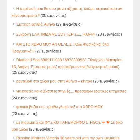
Η εμφάνισή μου θα σου μείνει αξέχαστη, ακόμα περισσότερο αν
κάνουμε έρωτα !!
(30 εμφανίσεις)
Έμπειρη ξανθιά. Αθήνα
(29 εμφανίσεις)
26χρονη ΕΛΛΗΝΙΔΑ ΜΕ ΣΟΥΠΕΡ ΣΕΞΙ ΚΟΡΜΙ
(28 εμφανίσεις)
ΚΑΙ ΣΤΟ ΧΏΡΟ ΜΟΥ ΑΝ ΘΕΛΕΙΣ !! Όλα Φυσικά και όλα
Πραγματικά !!
(27 εμφανίσεις)
Diamond Spa 6909111088 / 6978300938 Εθνάρχου Μακαρίου
18, Δάφνη. Έμπειρες μασέζ προσφέρουν αναζωογονητικό μασάζ
(25 εμφανίσεις)
ραντεβού στο χώρο μου στην Αθήνα – κέντρο
(25 εμφανίσεις)
για καυτές και αξέχαστες στιγμές.,,, προσφερω ερωτικες υπηρεσιες
(24 εμφανίσεις)
φυσικά βυζιά σου χαρίζω γλυκό σεξ στο ΧΩΡΟ ΜΟΥ
(23 εμφανίσεις)
με πιασίματα και ΦΥΣΙΚΟ ΠΑΝΕΜΟΡΦΟ ΣΤΗΘΟΣ 💋 💝 Σε δικό
μου χώρο
(23 εμφανίσεις)
Russian Mistress Victoria 38 years old with my own luxurious