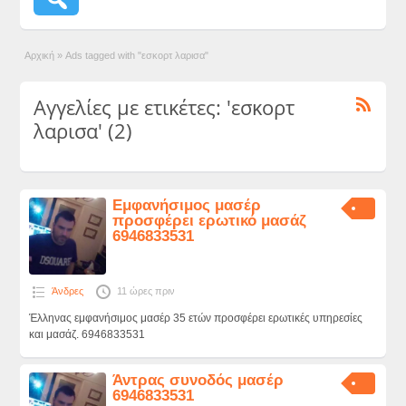
Αρχική
»
Ads tagged with "εσκορτ λαρισα"
Αγγελίες με ετικέτες: 'εσκορτ
λαρισα' (2)
Εμφανήσιμος μασέρ
προσφέρει ερωτικό μασάζ
6946833531
Άνδρες
11 ώρες πριν
Έλληνας εμφανήσιμος μασέρ 35 ετών προσφέρει ερωτικές υπηρεσίες
και μασάζ. 6946833531
Άντρας συνοδός μασέρ
6946833531