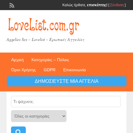
Καλώς ήρθατε,
επισκέπτης!
[
Σύνδεση
]
Aggelies Sex – Lovelist – Ερωτικές Αγγελίες
Αρχική
Κατηγορίες – Πόλεις
Όροι Χρήσης
GDPR
Επικοινωνία
ΔΗΜΟΣΙΕΎΣΤΕ ΜΙΑ ΑΓΓΕΛΊΑ