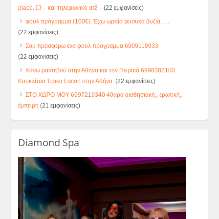
place. 💥 – και τηλεφωνικό σεξ –
(22 εμφανίσεις)
φουλ πρόγραμμα (100€). Έχω ωραία φυσυκά βυζιά…..
(22 εμφανίσεις)
Σου προσφερω ενα φουλ προγραμμα 6909119933
(22 εμφανίσεις)
Κάνω ραντεβού στην Αθήνα και τον Πειραιά 6998382100
Κουκλίτσα Έρικα Escort στην Αθήνα.
(22 εμφανίσεις)
ΣΤΟ ΧΩΡΟ ΜΟΥ 6997219340 40αρα αισθησιακή,, ερωτική,,
έμπειρη
(21 εμφανίσεις)
Diamond Spa