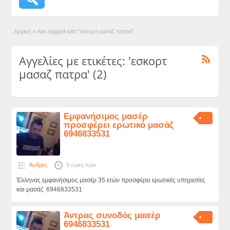
Αρχική
»
Ads tagged with "εσκορτ μασαζ πατρα"
Αγγελίες με ετικέτες: 'εσκορτ
μασαζ πατρα' (2)
Εμφανήσιμος μασέρ
προσφέρει ερωτικό μασάζ
6946833531
Άνδρες
9 ώρες πριν
Έλληνας εμφανήσιμος μασέρ 35 ετών προσφέρει ερωτικές υπηρεσίες
και μασάζ. 6946833531
Άντρας συνοδός μασέρ
6946833531