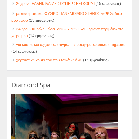
26χρονη ΕΛΛΗΝΙΔΑ ΜΕ ΣΟΥΠΕΡ ΣΕΞΙ ΚΟΡΜΙ
(15 εμφανίσεις)
με πιασίματα και ΦΥΣΙΚΟ ΠΑΝΕΜΟΡΦΟ ΣΤΗΘΟΣ 💋 💝 Σε δικό
μου χώρο
(15 εμφανίσεις)
24ώρο 50ευρώ η 1ώρα 6993261922 Ελευθερία σε περιμένω στο
χώρο μου
(14 εμφανίσεις)
για καυτές και αξέχαστες στιγμές.,,, προσφερω ερωτικες υπηρεσιες
(14 εμφανίσεις)
χορταστική κουκλάρα που τα κάνω όλα.
(14 εμφανίσεις)
Diamond Spa