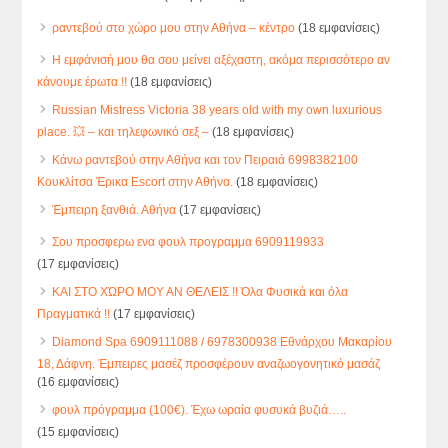
ραντεβού στο χώρο μου στην Αθήνα – κέντρο
(18 εμφανίσεις)
Η εμφάνισή μου θα σου μείνει αξέχαστη, ακόμα περισσότερο αν
κάνουμε έρωτα !!
(18 εμφανίσεις)
Russian Mistress Victoria 38 years old with my own luxurious
place. 💥 – και τηλεφωνικό σεξ –
(18 εμφανίσεις)
Κάνω ραντεβού στην Αθήνα και τον Πειραιά 6998382100
Κουκλίτσα Έρικα Escort στην Αθήνα.
(18 εμφανίσεις)
Έμπειρη ξανθιά. Αθήνα
(17 εμφανίσεις)
Σου προσφερω ενα φουλ προγραμμα 6909119933
(17 εμφανίσεις)
ΚΑΙ ΣΤΟ ΧΏΡΟ ΜΟΥ ΑΝ ΘΕΛΕΙΣ !! Όλα Φυσικά και όλα
Πραγματικά !!
(17 εμφανίσεις)
Diamond Spa 6909111088 / 6978300938 Εθνάρχου Μακαρίου
18, Δάφνη. Έμπειρες μασέζ προσφέρουν αναζωογονητικό μασάζ
(16 εμφανίσεις)
φουλ πρόγραμμα (100€). Έχω ωραία φυσυκά βυζιά…..
(15 εμφανίσεις)