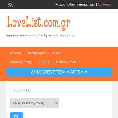
Καλώς ήρθατε,
επισκέπτης!
[
Σύνδεση
]
Aggelies Sex – Lovelist – Ερωτικές Αγγελίες
Αρχική
Κατηγορίες – Πόλεις
Όροι Χρήσης
GDPR
Επικοινωνία
ΔΗΜΟΣΙΕΎΣΤΕ ΜΙΑ ΑΓΓΕΛΊΑ