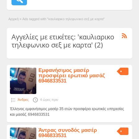
Αρχική
»
Ads tagged with "καυλιαρικο τηλεφωνικο σεξ με καρτα"
Αγγελίες με ετικέτες: 'καυλιαρικο
τηλεφωνικο σεξ με καρτα' (2)
Εμφανήσιμος μασέρ
προσφέρει ερωτικό μασάζ
6946833531
Άνδρες
4 ώρες πριν
Έλληνας εμφανήσιμος μασέρ 35 ετών προσφέρει ερωτικές υπηρεσίες
και μασάζ. 6946833531
Άντρας συνοδός μασέρ
6946833531