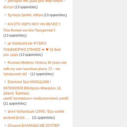
ραντεβού στο χώρο μου στην Αθήνα –
κέντρο
(13 εμφανίσεις)
Έμπειρη ξανθιά. Αθήνα
(13 εμφανίσεις)
ΚΑΙ ΣΤΟ ΧΏΡΟ ΜΟΥ ΑΝ ΘΕΛΕΙΣ !!
Όλα Φυσικά και όλα Πραγματικά !!
(13 εμφανίσεις)
με πιασίματα και ΦΥΣΙΚΟ
ΠΑΝΕΜΟΡΦΟ ΣΤΗΘΟΣ 💋 💝 Σε δικό
μου χώρο
(13 εμφανίσεις)
Russian Mistress Victoria 38 years old
with my own luxurious place. 💥 – και
τηλεφωνικό σεξ –
(12 εμφανίσεις)
Diamond Spa 6909111088 /
6978300938 Εθνάρχου Μακαρίου 18,
Δάφνη. Έμπειρες
μασέζ προσφέρουν αναζωογονητικό μασάζ
(11 εμφανίσεις)
φουλ πρόγραμμα (100€). Έχω ωραία
φυσυκά βυζιά…..
(11 εμφανίσεις)
26χρονη ΕΛΛΗΝΙΔΑ ΜΕ ΣΟΥΠΕΡ