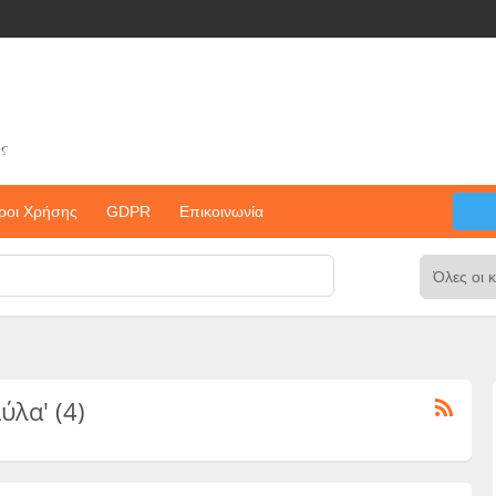
ς
ροι Χρήσης
GDPR
Επικοινωνία
ύλα' (4)