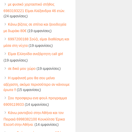
με φυσικό χορταστικό στήθος
6983193221 Είμαι Αλέξανδρα 46 ετών.
(24 εμφανίσεις)
Κάνω βίζιτες σε σπίτια και ξενοδοχεία
με δωράκι 80€
(19 εμφανίσεις)
6997200188 Σούζι, είμαι διαθέσιμη και
μέσα στη νύχτα
(19 εμφανίσεις)
Είμαι Ελληνίδα ανεξάρτητη call girl
(19 εμφανίσεις)
σε δικό μου χώρο
(19 εμφανίσεις)
Η εμφάνισή μου θα σου μείνει
αξέχαστη, ακόμα περισσότερο αν κάνουμε
έρωτα !!
(15 εμφανίσεις)
Σου προσφερω ενα φουλ προγραμμα
6909119933
(14 εμφανίσεις)
Κάνω ραντεβού στην Αθήνα και τον
Πειραιά 6998382100 Κουκλίτσα Έρικα
Escort στην Αθήνα.
(14 εμφανίσεις)