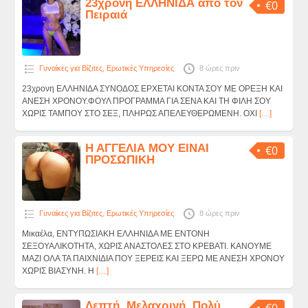
23χρονη ΕΛΛΗΝΙΔΑ από τον
€0
Πειραιά
Γυναίκες για Βίζιτες
,
Ερωτικές Υπηρεσίες
8 ώρες πριν
23χρονη ΕΛΛΗΝΙΔΑ ΣΥΝΟΔΟΣ ΕΡΧΕΤΑΙ ΚΟΝΤΑ ΣΟΥ ΜΕ ΟΡΕΞΗ ΚΑΙ
ΑΝΕΣΗ ΧΡΟΝΟΥ.ΦΟΥΛ ΠΡΟΓΡΑΜΜΑ ΓΙΑ ΣΕΝΑ ΚΑΙ ΤΗ ΦΙΛΗ ΣΟΥ
ΧΩΡΙΣ ΤΑΜΠΟΥ ΣΤΟ ΣΕΞ, ΠΛΗΡΩΣ ΑΠΕΛΕΥΘΕΡΩΜΕΝΗ. ΟΧΙ
[…]
Η ΑΓΓΕΛΙΑ ΜΟΥ ΕΙΝΑΙ
€0
ΠΡΟΣΩΠΙΚΗ
Γυναίκες για Βίζιτες
,
Ερωτικές Υπηρεσίες
8 ώρες πριν
Μικαέλα, ΕΝΤΥΠΩΣΙΑΚΗ ΕΛΛΗΝΙΔΑ ΜΕ ΕΝΤΟΝΗ
ΣΕΞΟΥΑΛΙΚΟΤΗΤΑ, ΧΩΡΙΣ ΑΝΑΣΤΟΛΕΣ ΣΤΟ ΚΡΕΒΑΤΙ. ΚΑΝΟΥΜΕ
ΜΑΖΙ ΟΛΑ ΤΑ ΠΑΙΧΝΙΔΙΑ ΠΟΥ ΞΕΡΕΙΣ ΚΑΙ ΞΕΡΩ ΜΕ ΑΝΕΣΗ ΧΡΟΝΟΥ
ΧΩΡΙΣ ΒΙΑΣΥΝΗ. Η
[…]
Λεπτή, Μελαχρινή, Πολύ
€0