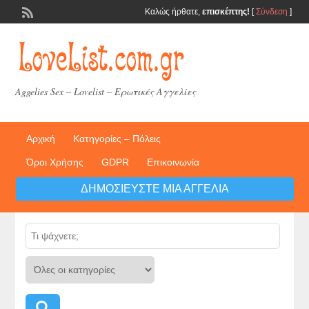
Καλώς ήρθατε,
επισκέπτης!
[
Σύνδεση
]
Aggelies Sex – Lovelist – Ερωτικές Αγγελίες
Αρχική
Κατηγορίες – Πόλεις
Όροι Χρήσης
GDPR
Επικοινωνία
ΔΗΜΟΣΙΕΎΣΤΕ ΜΙΑ ΑΓΓΕΛΊΑ