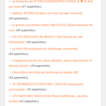
με πιασίματα και ΦΥΣΙΚΟ ΠΑΝΕΜΟΡΦΟ ΣΤΗΘΟΣ 💋 💝 Σε δικό
μου χώρο
(47 εμφανίσεις)
φοβερές ΦΥΣΙΚΕΣ βυζάρες και πολύ όμορφο πρόσωπο
(46 εμφανίσεις)
με φυσικό χορταστικό στήθος 6983193221 Είμαι Αλέξανδρα 46
ετών.
(46 εμφανίσεις)
ΚΑΙ ΣΤΟ ΧΏΡΟ ΜΟΥ ΑΝ ΘΕΛΕΙΣ !! Όλα Φυσικά και όλα
Πραγματικά !!
(46 εμφανίσεις)
με πολύ σέξι κωλομέρια και πανέμορφο προσωπάκι.
(44 εμφανίσεις)
Η εμφάνισή μου θα σου μείνει αξέχαστη, ακόμα περισσότερο αν
κάνουμε έρωτα !!
(44 εμφανίσεις)
Κάνω βίζιτες σε σπίτια και ξενοδοχεία με δωράκι 80€
(43 εμφανίσεις)
ΣΕ ΠΕΡΙΜΕΝΩ ΣΤΟ ΧΩΡΟ ΜΟΥ 100%100 πραγματικές
φωτογραφίες.
(42 εμφανίσεις)
ΣΤΟ ΧΩΡΟ ΜΟΥ 6997219340 40αρα αισθησιακή,, ερωτική,,
έμπειρη
(42 εμφανίσεις)