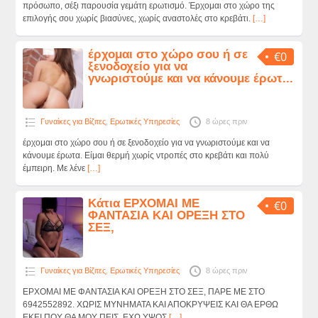
πρόσωπο, σέξι παρουσία γεμάτη ερωτισμό. Έρχομαι στο χώρο της
επιλογής σου χωρίς βιασύνες, χωρίς αναστολές στο κρεβάτι.
[…]
έρχομαι στο χώρο σου ή σε
€0
ξενοδοχείο για να
γνωριστούμε και να κάνουμε έρωτ...
Γυναίκες για Βίζιτες
,
Ερωτικές Υπηρεσίες
8 ώρες πριν
έρχομαι στο χώρο σου ή σε ξενοδοχείο για να γνωριστούμε και να
κάνουμε έρωτα. Είμαι θερμή χωρίς ντροπές στο κρεβάτι και πολύ
έμπειρη. Με λένε
[…]
Κάτια ΕΡΧΟΜΑΙ ΜΕ
€0
ΦΑΝΤΑΣΙΑ ΚΑΙ ΟΡΕΞΗ ΣΤΟ
ΣΕΞ,
Γυναίκες για Βίζιτες
,
Ερωτικές Υπηρεσίες
8 ώρες πριν
ΕΡΧΟΜΑΙ ΜΕ ΦΑΝΤΑΣΙΑ ΚΑΙ ΟΡΕΞΗ ΣΤΟ ΣΕΞ, ΠΑΡΕ ΜΕ ΣΤΟ
6942552892. ΧΩΡΙΣ ΜΥΝΗΜΑΤΑ ΚΑΙ ΑΠΟΚΡΥΨΕΙΣ ΚΑΙ ΘΑ ΕΡΘΩ
ΕΚΕΙ ΠΟΥ ΘΑ ΜΟΥ ΠΕΙΣ. ΕΧΩ ΥΨΟΣ
[…]