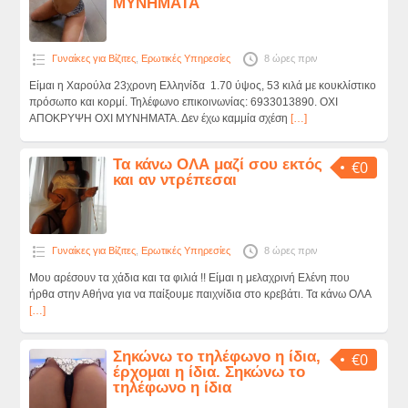
ΜΥΝΗΜΑΤΑ
Γυναίκες για Βίζιτες
,
Ερωτικές Υπηρεσίες
8 ώρες πριν
Είμαι η Χαρούλα 23χρονη Ελληνίδα 1.70 ύψος, 53 κιλά με κουκλίστικο
πρόσωπο και κορμί. Τηλέφωνο επικοινωνίας: 6933013890. ΟΧΙ
ΑΠΟΚΡΥΨΗ ΟΧΙ ΜΥΝΗΜΑΤΑ. Δεν έχω καμμία σχέση
[…]
Τα κάνω ΟΛΑ μαζί σου εκτός
€0
και αν ντρέπεσαι
Γυναίκες για Βίζιτες
,
Ερωτικές Υπηρεσίες
8 ώρες πριν
Μου αρέσουν τα χάδια και τα φιλιά !! Είμαι η μελαχρινή Ελένη που
ήρθα στην Αθήνα για να παίξουμε παιχνίδια στο κρεβάτι. Τα κάνω ΟΛΑ
[…]
Σηκώνω το τηλέφωνο η ίδια,
€0
έρχομαι η ίδια. Σηκώνω το
τηλέφωνο η ίδια