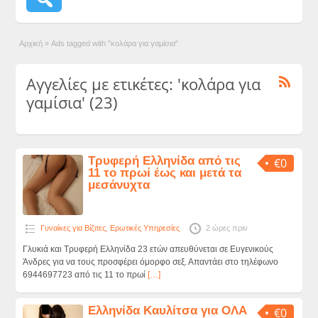
Αρχική
»
Ads tagged with "κολάρα για γαμίσια"
Αγγελίες με ετικέτες: 'κολάρα για
γαμίσια' (23)
Τρυφερή Ελληνίδα από τις
€0
11 το πρωί έως και μετά τα
μεσάνυχτα
Γυναίκες για Βίζιτες
,
Ερωτικές Υπηρεσίες
2 ώρες πριν
Γλυκιά και Τρυφερή Ελληνίδα 23 ετών απευθύνεται σε Ευγενικούς
Άνδρες για να τους προσφέρει όμορφο σεξ. Απαντάει στο τηλέφωνο
6944697723 από τις 11 το πρωί
[…]
Ελληνίδα Καυλίτσα για ΟΛΑ
€0