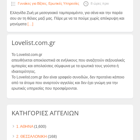
Γυναίκες για Βίζιτες
,
Ερωτικές Υπηρεσίες
8 ώρες πριν
Ελληνίδα Ζωή με μεσογειακό ταμπεραμέντο, για σένα και την παρέα
σου αν τη θέλεις μαζί μας. Πάρε με να τα πούμε χωρίς απόκρυψη και
μηνύματα
[…]
Lovelist.com.gr
Το Lovelist.com.gr
απευθήνεται αποκλειστικά σε ενήλικους που αναζητούν σεξουαλικές
εμπειρίες και απολαύσεις σύμφωνα με τα ερωτικά τους γούστα ή
ιδιαιτερότητες.
Το Lovelist.com.gr δεν είναι γραφείο συνοδών, δεν προτείνει κάποιο
από τα άτομα που αναρτούν αγγελίες και δεν έχει γνώμη για την
ερωτικές υπηρεσίες που προσφέρονται.
ΚΑΤΗΓΟΡΙΕΣ ΑΓΓΕΛΙΩΝ
1. ΑΘΗΝΑ
(1,600)
2. ΘΕΣΣΑΛΟΝΙΚΗ
(168)