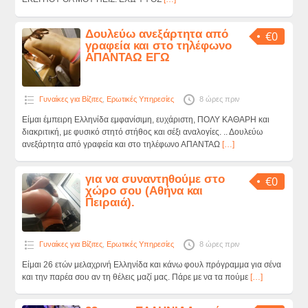
Δουλεύω ανεξάρτητα από
€0
γραφεία και στο τηλέφωνο
ΑΠΑΝΤΑΩ ΕΓΩ
Γυναίκες για Βίζιτες
,
Ερωτικές Υπηρεσίες
8 ώρες πριν
Είμαι έμπειρη Ελληνίδα εμφανίσιμη, ευχάριστη, ΠΟΛΥ ΚΑΘΑΡΗ και
διακριτική, με φυσικό στητό στήθος και σέξι αναλογίες. .. Δουλεύω
ανεξάρτητα από γραφεία και στο τηλέφωνο ΑΠΑΝΤΑΩ
[…]
για να συναντηθούμε στο
€0
χώρο σου (Αθήνα και
Πειραιά).
Γυναίκες για Βίζιτες
,
Ερωτικές Υπηρεσίες
8 ώρες πριν
Είμαι 26 ετών μελαχρινή Ελληνίδα και κάνω φουλ πρόγραμμα για σένα
και την παρέα σου αν τη θέλεις μαζί μας. Πάρε με να τα πούμε
[…]