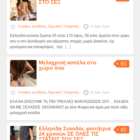
ΣΤΟ ΣΕΞ
Γυναίκες για Βίζιτες
,
Ερωτικές Υπηρεσίες
3 ώρες πριν
Ελληνίδα κούκλα Σιμόνα 25 ετών 170 ύψος, 56 κιλά, έρχεται στον χώρο
σου η στο ξενοδοχείο για αξέχαστες στιγμές χωρίς βιασύνη. όχι
μηνύματα και αποκρύψεις. τηλ:
[…]
Μελαχρινή κοπέλα στο
€0
χώρο σου
Γυναίκες για Βίζιτες
,
Ερωτικές Υπηρεσίες
8 ώρες πριν
ΕΛΑ ΝΑ ΖΗΣΟΥΜΕ ΤΙς ΠΙΟ ΤΡΕΛΛΕΣ ΦΑΝΤΑΣΙΩΣΕΙΣ ΣΟΥ… ΚΑΙ ΔΕΝ
ΘΑ ΜΕ ΞΕΧΑΣΕΙΣ 6933484937 με λένε Φωφώ και είμαι μια πολύ σέξυ
μελαχρινή κοπέλα
Ελληνίδα Συνοδός φοιτήτρια
€0
24 χρονών ΣΕ ΟΛΕΣ ΤΙΣ
ΣΤΑΣΕΙΣ ΤΟΥ ΣΕΞ