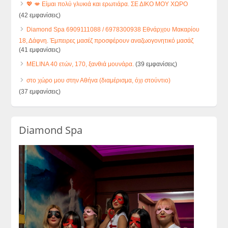
💖 💋 Είμαι πολύ γλυκιά και ερωτιάρα. ΣΕ ΔΙΚΟ ΜΟΥ ΧΩΡΟ
(42 εμφανίσεις)
Diamond Spa 6909111088 / 6978300938 Εθνάρχου Μακαρίου
18, Δάφνη. Έμπειρες μασέζ προσφέρουν αναζωογονητικό μασάζ
(41 εμφανίσεις)
MELINA 40 ετών, 170, ξανθιά μουνάρα.
(39 εμφανίσεις)
στο χώρο μου στην Αθήνα (διαμέρισμα, όχι στούντιο)
(37 εμφανίσεις)
Diamond Spa