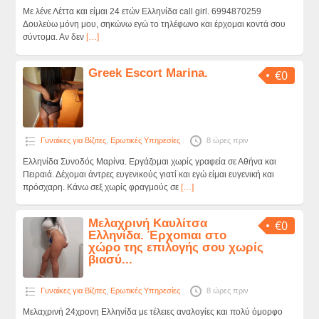
Με λένε Λέττα και είμαι 24 ετών Ελληνίδα call girl. 6994870259
Δουλεύω μόνη μου, σηκώνω εγώ το τηλέφωνο και έρχομαι κοντά σου
σύντομα. Αν δεν
[…]
Greek Escort Marina.
€0
Γυναίκες για Βίζιτες
,
Ερωτικές Υπηρεσίες
8 ώρες πριν
Ελληνίδα Συνοδός Μαρίνα. Εργάζομαι χωρίς γραφεία σε Αθήνα και
Πειραιά. Δέχομαι άντρες ευγενικούς γιατί και εγώ είμαι ευγενική και
πρόσχαρη. Κάνω σεξ χωρίς φραγμούς σε
[…]
Mελαχρινή Καυλίτσα
€0
Ελληνίδα. Έρχomαι στο
χώρο της επιλογής σου χωρίς
βιασύ...
Γυναίκες για Βίζιτες
,
Ερωτικές Υπηρεσίες
8 ώρες πριν
Mελαχρινή 24χρονη Ελληνίδα με τέλειες αναλογίες και πολύ όμορφο