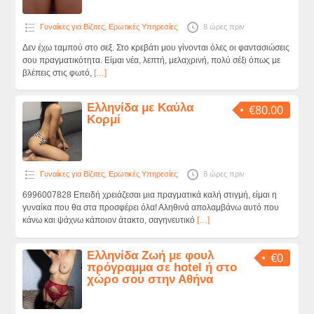
Γυναίκες για Βίζιτες
,
Ερωτικές Υπηρεσίες
8 ώρες πριν
Δεν έχω ταμπού στο σεξ. Στο κρεβάτι μου γίνονται όλες οι φαντασιώσεις
σου πραγματικότητα. Είμαι νέα, λεπτή, μελαχρινή, πολύ σέξι όπως με
βλέπεις στις φωτό,
[…]
Ελληνίδα με Καύλα
€80.00
Κορμί
Γυναίκες για Βίζιτες
,
Ερωτικές Υπηρεσίες
8 ώρες πριν
6996007828 Επειδή χρειάζεσαι μια πραγματικά καλή στιγμή, είμαι η
γυναίκα που θα στα προσφέρει όλα! Αληθινά απολαμβάνω αυτό που
κάνω και ψάχνω κάποιον άτακτο, σαγηνευτικό
[…]
Ελληνίδα Ζωή με φουλ
€0
πρόγραμμα σε hotel ή στο
χώρο σου στην Αθήνα