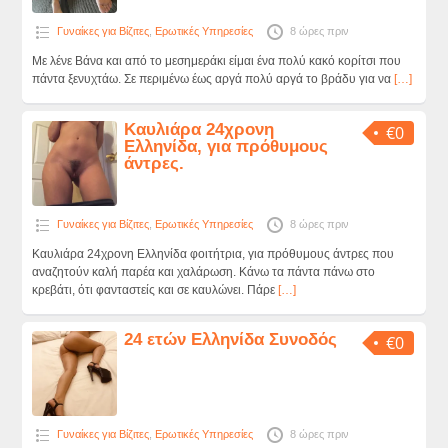
Γυναίκες για Βίζιτες
,
Ερωτικές Υπηρεσίες
8 ώρες πριν
Με λένε Βάνα και από το μεσημεράκι είμαι ένα πολύ κακό κορίτσι που
πάντα ξενυχτάω. Σε περιμένω έως αργά πολύ αργά το βράδυ για να
[…]
Καυλιάρα 24χρονη
€0
Ελληνίδα, για πρόθυμους
άντρες.
Γυναίκες για Βίζιτες
,
Ερωτικές Υπηρεσίες
8 ώρες πριν
Καυλιάρα 24χρονη Ελληνίδα φοιτήτρια, για πρόθυμους άντρες που
αναζητούν καλή παρέα και χαλάρωση. Κάνω τα πάντα πάνω στο
κρεβάτι, ότι φανταστείς και σε καυλώνει. Πάρε
[…]
24 ετών Ελληνίδα Συνοδός
€0
Γυναίκες για Βίζιτες
,
Ερωτικές Υπηρεσίες
8 ώρες πριν