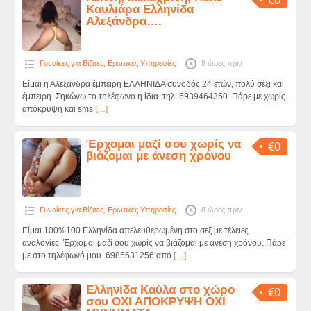
Καυλιάρα Ελληνίδα
Αλεξάνδρα….
Γυναίκες για Βίζιτες
,
Ερωτικές Υπηρεσίες
8 ώρες πριν
Είμαι η Αλεξάνδρα έμπειρη ΕΛΛΗΝΙΔΑ συνοδός 24 ετών, πολύ σέξι και
έμπειρη. Σηκώνω το τηλέφωνο η ίδια. τηλ: 6939464350. Πάρε με χωρίς
απόκρυψη και sms
[…]
Έρχομαι μαζί σου χωρίς να
€0
βιάζομαι με άνεση χρόνου
Γυναίκες για Βίζιτες
,
Ερωτικές Υπηρεσίες
8 ώρες πριν
Είμαι 100%100 Ελληνίδα απελευθερωμένη στο σεξ με τέλειες
αναλογίες. Έρχομαι μαζί σου χωρίς να βιάζομαι με άνεση χρόνου. Πάρε
με στο τηλέφωνό μου 6985631256 από
[…]
Ελληνίδα Καύλα στο χώρο
€0
σου ΟΧΙ ΑΠΟΚΡΥΨΗ ΟΧΙ