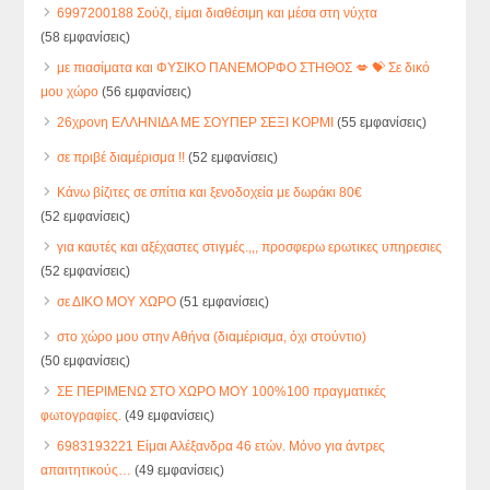
6997200188 Σούζι, είμαι διαθέσιμη και μέσα στη νύχτα
(58 εμφανίσεις)
με πιασίματα και ΦΥΣΙΚΟ ΠΑΝΕΜΟΡΦΟ ΣΤΗΘΟΣ 💋 💝 Σε δικό
μου χώρο
(56 εμφανίσεις)
26χρονη ΕΛΛΗΝΙΔΑ ΜΕ ΣΟΥΠΕΡ ΣΕΞΙ ΚΟΡΜΙ
(55 εμφανίσεις)
σε πριβέ διαμέρισμα !!
(52 εμφανίσεις)
Κάνω βίζιτες σε σπίτια και ξενοδοχεία με δωράκι 80€
(52 εμφανίσεις)
για καυτές και αξέχαστες στιγμές.,,, προσφερω ερωτικες υπηρεσιες
(52 εμφανίσεις)
σε ΔΙΚΟ ΜΟΥ ΧΩΡΟ
(51 εμφανίσεις)
στο χώρο μου στην Αθήνα (διαμέρισμα, όχι στούντιο)
(50 εμφανίσεις)
ΣΕ ΠΕΡΙΜΕΝΩ ΣΤΟ ΧΩΡΟ ΜΟΥ 100%100 πραγματικές
φωτογραφίες.
(49 εμφανίσεις)
6983193221 Είμαι Αλέξανδρα 46 ετών. Μόνο για άντρες
απαιτητικούς…
(49 εμφανίσεις)