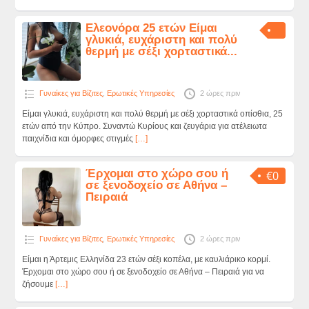
Ελεονόρα 25 ετών Είμαι
γλυκιά, ευχάριστη και πολύ
θερμή με σέξι χορταστικά...
Γυναίκες για Βίζιτες
,
Ερωτικές Υπηρεσίες
2 ώρες πριν
Είμαι γλυκιά, ευχάριστη και πολύ θερμή με σέξι χορταστικά οπίσθια, 25
ετών από την Κύπρο. Συναντώ Κυρίους και ζευγάρια για ατέλειωτα
παιχνίδια και όμορφες στιγμές
[…]
Έρχομαι στο χώρο σου ή
€0
σε ξενοδοχείο σε Αθήνα –
Πειραιά
Γυναίκες για Βίζιτες
,
Ερωτικές Υπηρεσίες
2 ώρες πριν
Είμαι η Άρτεμις Ελληνίδα 23 ετών σέξι κοπέλα, με καυλιάρικο κορμί.
Έρχομαι στο χώρο σου ή σε ξενοδοχείο σε Αθήνα – Πειραιά για να
ζήσουμε
[…]