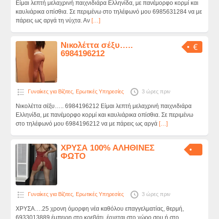
Είμαι λεπτή μελαχρινή παιχνιδιάρα Ελληνίδα, με πανέμορφο κορμί και
καυλιάρικα οπίσθια. Σε περιμένω στο τηλέφωνό μου 6985631284 να με
πάρεις ως αργά τη νύχτα. Αν
[…]
Nικολέττα σέξυ…..
€
6984196212
Γυναίκες για Βίζιτες
,
Ερωτικές Υπηρεσίες
3 ώρες πριν
Nικολέττα σέξυ….. 6984196212 Είμαι λεπτή μελαχρινή παιχνιδιάρα
Ελληνίδα, με πανέμορφο κορμί και καυλιάρικα οπίσθια. Σε περιμένω
στο τηλέφωνό μου 6984196212 να με πάρεις ως αργά
[…]
ΧΡΥΣΑ 100% ΑΛΗΘΙΝΕΣ
ΦΩΤΟ
Γυναίκες για Βίζιτες
,
Ερωτικές Υπηρεσίες
3 ώρες πριν
ΧΡΥΣΑ….25 χρονη όμορφη νέα καθόλου επαγγελματίας, θερμή,
6933013889 έμπειρη στο κρεβάτι, έρχεται στο χώρο σου ή στο