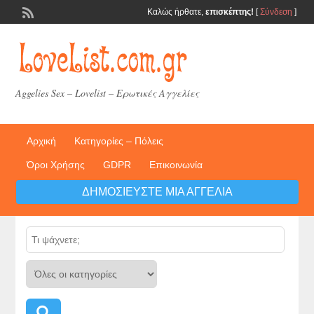
Καλώς ήρθατε,
επισκέπτης!
[
Σύνδεση
]
Aggelies Sex – Lovelist – Ερωτικές Αγγελίες
Αρχική
Κατηγορίες – Πόλεις
Όροι Χρήσης
GDPR
Επικοινωνία
ΔΗΜΟΣΙΕΎΣΤΕ ΜΙΑ ΑΓΓΕΛΊΑ