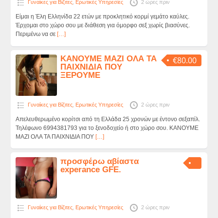
Γυναίκες για Βίζιτες
,
Ερωτικές Υπηρεσίες
2 ώρες πριν
Είμαι η Έλη Ελληνίδα 22 ετών με προκλητικό κορμί γεμάτο καύλες.
Έρχομαι στο χώρο σου με διάθεση για όμορφο σεξ χωρίς βιασύνες.
Περιμένω να σε
[…]
ΚΑΝΟΥΜΕ ΜΑΖΙ ΟΛΑ ΤΑ
€80.00
ΠΑΙΧΝΙΔΙΑ ΠΟΥ
ΞΕΡΟΥΜΕ
Γυναίκες για Βίζιτες
,
Ερωτικές Υπηρεσίες
2 ώρες πριν
Aπελευθερωμένο κορίτσι από τη Ελλάδα 25 χρονών με έντονο σεξαπίλ.
Τηλέφωνο 6994381793 για το ξενοδοχείο ή στο χώρο σου. ΚΑΝΟΥΜΕ
ΜΑΖΙ ΟΛΑ ΤΑ ΠΑΙΧΝΙΔΙΑ ΠΟΥ
[…]
προσφέρω αβίαστα
experance GFE.
Γυναίκες για Βίζιτες
,
Ερωτικές Υπηρεσίες
2 ώρες πριν