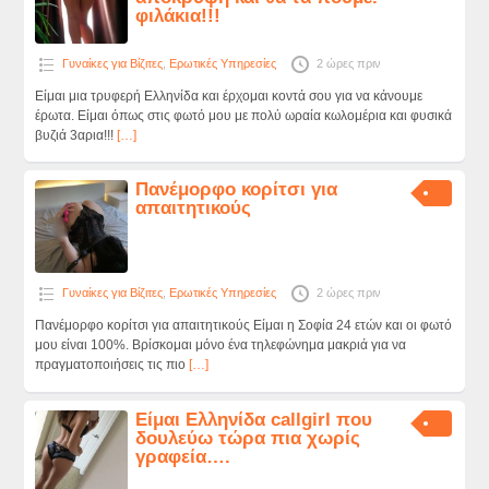
φιλάκια!!!
Γυναίκες για Βίζιτες
,
Ερωτικές Υπηρεσίες
2 ώρες πριν
Είμαι μια τρυφερή Ελληνίδα και έρχομαι κοντά σου για να κάνουμε
έρωτα. Είμαι όπως στις φωτό μου με πολύ ωραία κωλομέρια και φυσικά
βυζιά 3αρια!!!
[…]
Πανέμορφο κορίτσι για
απαιτητικούς
Γυναίκες για Βίζιτες
,
Ερωτικές Υπηρεσίες
2 ώρες πριν
Πανέμορφο κορίτσι για απαιτητικούς Είμαι η Σοφία 24 ετών και οι φωτό
μου είναι 100%. Βρίσκομαι μόνο ένα τηλεφώνημα μακριά για να
πραγματοποιήσεις τις πιο
[…]
Είμαι Ελληνίδα callgirl που
δουλεύω τώρα πια χωρίς
γραφεία….