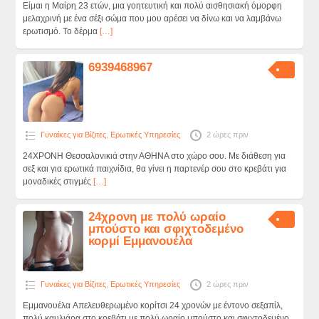
Είμαι η Μαίρη 23 ετών, μια γοητευτική και πολύ αισθησιακή όμορφη
μελαχρινή με ένα σέξι σώμα που μου αρέσει να δίνω και να λαμβάνω
ερωτισμό. Το δέρμα
[…]
6939468967
Γυναίκες για Βίζιτες
,
Ερωτικές Υπηρεσίες
2 ώρες πριν
24ΧΡΟΝΗ Θεσσαλονικιά στην ΑΘΗΝΑ στο χώρο σου. Με διάθεση για
σεξ και για ερωτικά παιχνίδια, θα γίνει η παρτενέρ σου στο κρεβάτι για
μοναδικές στιγμές
[…]
24χρονη με πολύ ωραίο
μπούστο και σφιχτοδεμένο
κορμί Εμμανουέλα
Γυναίκες για Βίζιτες
,
Ερωτικές Υπηρεσίες
2 ώρες πριν
Εμμανουέλα Aπελευθερωμένο κορίτσι 24 χρονών με έντονο σεξαπίλ,
πολύ καυλιάρα στο κρεβάτι με πολύ ωραίο μπούστο και σφιχτοδεμένο