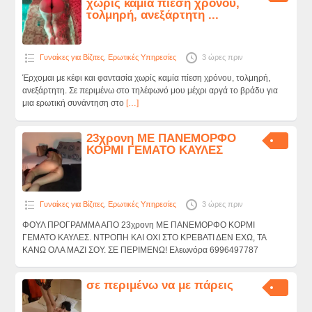
χωρίς καμία πίεση χρόνου,
τολμηρή, ανεξάρτητη ...
Γυναίκες για Βίζιτες
,
Ερωτικές Υπηρεσίες
3 ώρες πριν
Έρχομαι με κέφι και φαντασία χωρίς καμία πίεση χρόνου, τολμηρή,
ανεξάρτητη. Σε περιμένω στο τηλέφωνό μου μέχρι αργά το βράδυ για
μια ερωτική συνάντηση στο
[…]
23χρονη ΜΕ ΠΑΝΕΜΟΡΦΟ
ΚΟΡΜΙ ΓΕΜΑΤΟ ΚΑΥΛΕΣ
Γυναίκες για Βίζιτες
,
Ερωτικές Υπηρεσίες
3 ώρες πριν
ΦΟΥΛ ΠΡΟΓΡΑΜΜΑ ΑΠΟ 23χρονη ΜΕ ΠΑΝΕΜΟΡΦΟ ΚΟΡΜΙ
ΓΕΜΑΤΟ ΚΑΥΛΕΣ. ΝΤΡΟΠΗ ΚΑΙ ΟΧΙ ΣΤΟ ΚΡΕΒΑΤΙ ΔΕΝ ΕΧΩ, ΤΑ
ΚΑΝΩ ΟΛΑ ΜΑΖΙ ΣΟΥ. ΣΕ ΠΕΡΙΜΕΝΩ! Ελεωνόρα 6996497787
σε περιμένω να με πάρεις