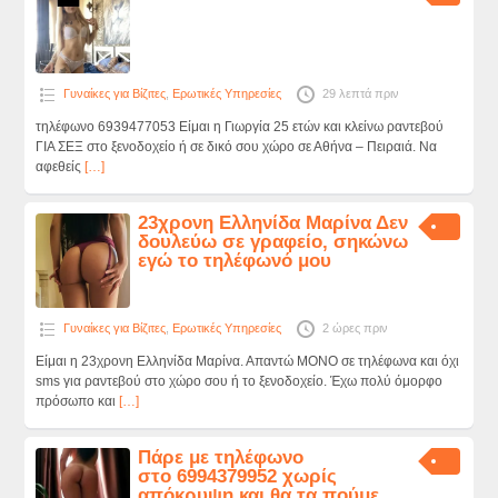
Γυναίκες για Βίζιτες
,
Ερωτικές Υπηρεσίες
29 λεπτά πριν
τηλέφωνο 6939477053 Είμαι η Γιωργία 25 ετών και κλείνω ραντεβού
ΓΙΑ ΣΕΞ στο ξενοδοχείο ή σε δικό σου χώρο σε Αθήνα – Πειραιά. Να
αφεθείς
[…]
23χρονη Ελληνίδα Μαρίνα Δεν
δουλεύω σε γραφείο, σηκώνω
εγώ το τηλέφωνό μου
Γυναίκες για Βίζιτες
,
Ερωτικές Υπηρεσίες
2 ώρες πριν
Είμαι η 23χρονη Ελληνίδα Μαρίνα. Απαντώ ΜΟΝΟ σε τηλέφωνα και όχι
sms για ραντεβού στο χώρο σου ή το ξενοδοχείο. Έχω πολύ όμορφο
πρόσωπο και
[…]
Πάρε με τηλέφωνο
στο 6994379952 χωρίς
απόκρυψη και θα τα πούμε.