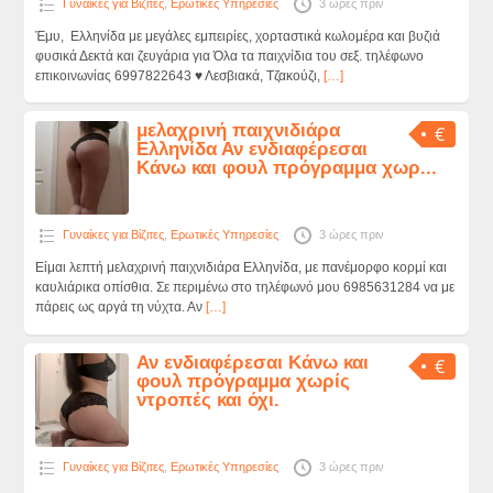
Γυναίκες για Βίζιτες
,
Ερωτικές Υπηρεσίες
3 ώρες πριν
Έμυ, Ελληνίδα με μεγάλες εμπειρίες, χορταστικά κωλομέρα και βυζιά
φυσικά Δεκτά και ζευγάρια για Όλα τα παιχνίδια του σεξ. τηλέφωνο
επικοινωνίας 6997822643 ♥ Λεσβιακά, Τζακούζι,
[…]
μελαχρινή παιχνιδιάρα
€
Ελληνίδα Αν ενδιαφέρεσαι
Κάνω και φουλ πρόγραμμα χωρ...
Γυναίκες για Βίζιτες
,
Ερωτικές Υπηρεσίες
3 ώρες πριν
Είμαι λεπτή μελαχρινή παιχνιδιάρα Ελληνίδα, με πανέμορφο κορμί και
καυλιάρικα οπίσθια. Σε περιμένω στο τηλέφωνό μου 6985631284 να με
πάρεις ως αργά τη νύχτα. Αν
[…]
Αν ενδιαφέρεσαι Κάνω και
€
φουλ πρόγραμμα χωρίς
ντροπές και όχι.
Γυναίκες για Βίζιτες
,
Ερωτικές Υπηρεσίες
3 ώρες πριν