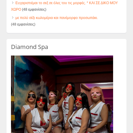
Ευχαριστιέμαι το σεξ σε όλες του τις μορφές. * ΚΑΙ ΣΕ ΔΙΚΟ ΜΟΥ
ΧΩΡΟ
(48 εμφανίσεις)
με πολύ σέξι κωλομέρια και πανέμορφο προσωπάκι.
(48 εμφανίσεις)
Diamond Spa