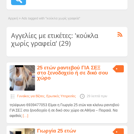
Αρχική
»
Ads tagged with "κούκλα χωρίς γραφεία"
Αγγελίες με ετικέτες: 'κούκλα
χωρίς γραφεία' (29)
25 ετών ραντεβού ΓΙΑ ΣΕΞ
στο ξενοδοχείο ή σε δικό σου
χώρο
Γυναίκες για Βίζιτες
,
Ερωτικές Υπηρεσίες
29 λεπτά πριν
τηλέφωνο 6939477053 Είμαι η Γιωργία 25 ετών και κλείνω ραντεβού
ΓΙΑ ΣΕΞ στο ξενοδοχείο ή σε δικό σου χώρο σε Αθήνα – Πειραιά. Να
αφεθείς
[…]
Γιωργία 25 ετών