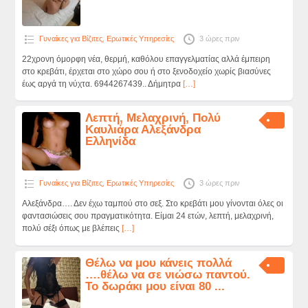
Γυναίκες για Βίζιτες
,
Ερωτικές Υπηρεσίες
3 ώρες πριν
22χρονη όμορφη νέα, θερμή, καθόλου επαγγελματίας αλλά έμπειρη
στο κρεβάτι, έρχεται στο χώρο σου ή στο ξενοδοχείο χωρίς βιασύνες
έως αργά τη νύχτα. 6944267439.. Δήμητρα
[…]
Λεπτή, Μελαχρινή, Πολύ
Καυλιάρα Αλεξάνδρα
Ελληνίδα
Γυναίκες για Βίζιτες
,
Ερωτικές Υπηρεσίες
3 ώρες πριν
Αλεξάνδρα…. Δεν έχω ταμπού στο σεξ. Στο κρεβάτι μου γίνονται όλες οι
φαντασιώσεις σου πραγματικότητα. Είμαι 24 ετών, λεπτή, μελαχρινή,
πολύ σέξι όπως με βλέπεις
[…]
Θέλω να μου κάνεις πολλά
….θέλω να σε νιώσω παντού.
Το δωράκι μου είναι 80 ...