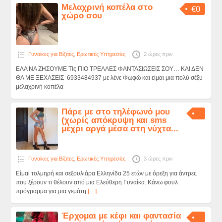
Μελαχρινή κοπέλα στο
€0
χώρο σου
Γυναίκες για Βίζιτες
,
Ερωτικές Υπηρεσίες
2 ώρες πριν
ΕΛΑ ΝΑ ΖΗΣΟΥΜΕ ΤΙς ΠΙΟ ΤΡΕΛΛΕΣ ΦΑΝΤΑΣΙΩΣΕΙΣ ΣΟΥ… ΚΑΙ ΔΕΝ
ΘΑ ΜΕ ΞΕΧΑΣΕΙΣ 6933484937 με λένε Φωφώ και είμαι μια πολύ σέξυ
μελαχρινή κοπέλα
Πάρε με στο τηλέφωνό μου
(χωρίς απόκρυψη και sms
μέχρι αργά μέσα στη νύχτα...
Γυναίκες για Βίζιτες
,
Ερωτικές Υπηρεσίες
3 ώρες πριν
Είμαι τολμηρή και σεξουλιάρα Ελληνίδα 25 ετών με όρεξη για άντρες
που ξέρουν τι θέλουν από μια Ελεύθερη Γυναίκα. Κάνω φουλ
πρόγραμμα για μια γεμάτη
[…]
Έρχομαι με κέφι και φαντασία