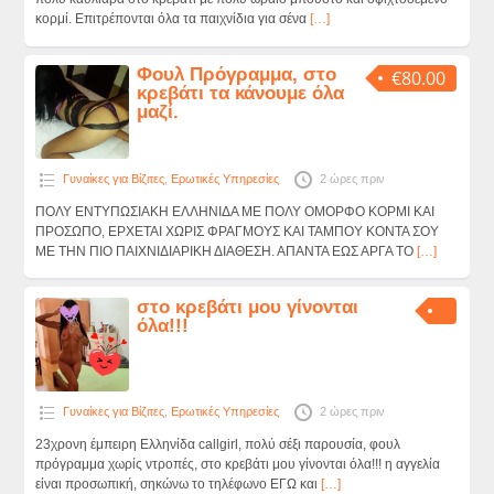
κορμί. Επιτρέπονται όλα τα παιχνίδια για σένα
[…]
Φουλ Πρόγραμμα, στο
€80.00
κρεβάτι τα κάνουμε όλα
μαζί.
Γυναίκες για Βίζιτες
,
Ερωτικές Υπηρεσίες
2 ώρες πριν
ΠΟΛΥ ΕΝΤΥΠΩΣΙΑΚΗ ΕΛΛΗΝΙΔΑ ΜΕ ΠΟΛΥ ΟΜΟΡΦΟ ΚΟΡΜΙ ΚΑΙ
ΠΡΟΣΩΠΟ, ΕΡΧΕΤΑΙ ΧΩΡΙΣ ΦΡΑΓΜΟΥΣ ΚΑΙ ΤΑΜΠΟΥ ΚΟΝΤΑ ΣΟΥ
ΜΕ ΤΗΝ ΠΙΟ ΠΑΙΧΝΙΔΙΑΡΙΚΗ ΔΙΑΘΕΣΗ. ΑΠΑΝΤΑ ΕΩΣ ΑΡΓΑ ΤΟ
[…]
στο κρεβάτι μου γίνονται
όλα!!!
Γυναίκες για Βίζιτες
,
Ερωτικές Υπηρεσίες
2 ώρες πριν
23χρονη έμπειρη Ελληνίδα callgirl, πολύ σέξι παρουσία, φουλ
πρόγραμμα χωρίς ντροπές, στο κρεβάτι μου γίνονται όλα!!! η αγγελία
είναι προσωπική, σηκώνω το τηλέφωνο ΕΓΩ και
[…]