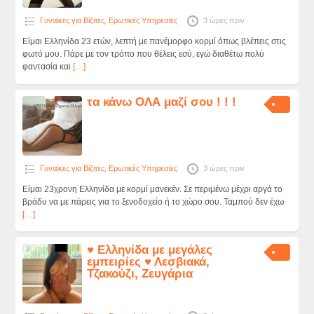
Γυναίκες για Βίζιτες
,
Ερωτικές Υπηρεσίες
3 ώρες πριν
Είμαι Ελληνίδα 23 ετών, λεπτή με πανέμορφο κορμί όπως βλέπεις στις
φωτό μου. Πάρε με τον τρόπο που θέλεις εσύ, εγώ διαθέτω πολύ
φαντασία και
[…]
τα κάνω ΟΛΑ μαζί σου ! ! !
Γυναίκες για Βίζιτες
,
Ερωτικές Υπηρεσίες
3 ώρες πριν
Είμαι 23χρονη Ελληνίδα με κορμί μανεκέν. Σε περιμένω μέχρι αργά το
βράδυ να με πάρεις για το ξενοδοχείο ή το χώρο σου. Ταμπού δεν έχω
[…]
♥ Ελληνίδα με μεγάλες
εμπειρίες ♥ Λεσβιακά,
Τζακούζι, Ζευγάρια