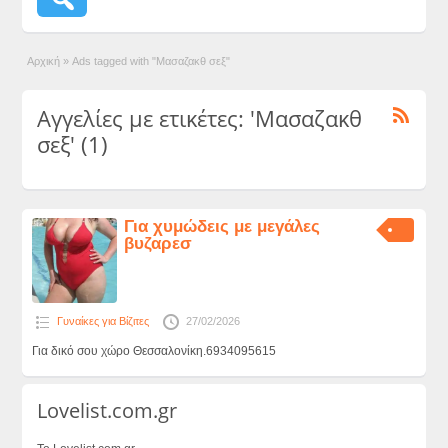
Αρχική
»
Ads tagged with "Μασαζακθ σεξ"
Αγγελίες με ετικέτες: 'Μασαζακθ
σεξ' (1)
Για χυμώδεις με μεγάλες
βυζαρεσ
Γυναίκες για Βίζιτες
27/02/2026
Για δικό σου χώρο Θεσσαλονίκη.6934095615
Lovelist.com.gr