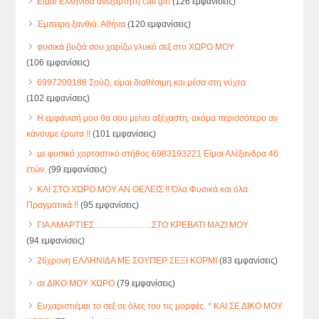
Είμαι Ελληνίδα ανεξάρτητη call girl
(126 εμφανίσεις)
Έμπειρη ξανθιά. Αθήνα
(120 εμφανίσεις)
φυσικά βυζιά σου χαρίζω γλυκό σεξ στο ΧΩΡΟ ΜΟΥ
(106 εμφανίσεις)
6997200188 Σούζι, είμαι διαθέσιμη και μέσα στη νύχτα
(102 εμφανίσεις)
Η εμφάνισή μου θα σου μείνει αξέχαστη, ακόμα περισσότερο αν
κάνουμε έρωτα !!
(101 εμφανίσεις)
με φυσικό χορταστικό στήθος 6983193221 Είμαι Αλέξανδρα 46
ετών.
(99 εμφανίσεις)
ΚΑΙ ΣΤΟ ΧΏΡΟ ΜΟΥ ΑΝ ΘΕΛΕΙΣ !! Όλα Φυσικά και όλα
Πραγματικά !!
(95 εμφανίσεις)
ΓΙΑ ΑΜΑΡΤΊΕΣ ………………..ΣΤΟ ΚΡΕΒΑΤΙ ΜΑΖΙ ΜΟΥ
(94 εμφανίσεις)
26χρονη ΕΛΛΗΝΙΔΑ ΜΕ ΣΟΥΠΕΡ ΣΕΞΙ ΚΟΡΜΙ
(83 εμφανίσεις)
σε ΔΙΚΟ ΜΟΥ ΧΩΡΟ
(79 εμφανίσεις)
Ευχαριστιέμαι το σεξ σε όλες του τις μορφές. * ΚΑΙ ΣΕ ΔΙΚΟ ΜΟΥ