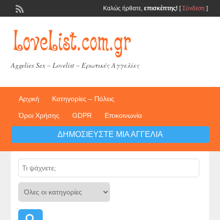
Καλώς ήρθατε,
επισκέπτης!
[
Σύνδεση
]
Aggelies Sex – Lovelist – Ερωτικές Αγγελίες
Αρχική
Κατηγορίες – Πόλεις
Όροι Χρήσης
GDPR
Επικοινωνία
ΔΗΜΟΣΙΕΎΣΤΕ ΜΙΑ ΑΓΓΕΛΊΑ