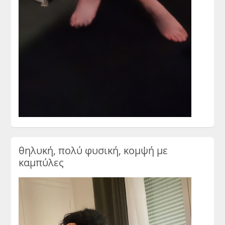
θηλυκή, πολύ φυσική, κομψή με
καμπύλες