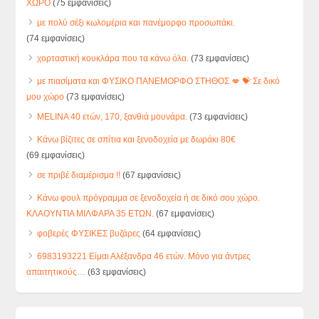
ΧΩΡΟ
(75 εμφανίσεις)
με πολύ σέξι κωλομέρια και πανέμορφο προσωπάκι.
(74 εμφανίσεις)
χορταστική κουκλάρα που τα κάνω όλα.
(73 εμφανίσεις)
με πιασίματα και ΦΥΣΙΚΟ ΠΑΝΕΜΟΡΦΟ ΣΤΗΘΟΣ 💋 💝 Σε δικό
μου χώρο
(73 εμφανίσεις)
MELINA 40 ετών, 170, ξανθιά μουνάρα.
(73 εμφανίσεις)
Κάνω βίζιτες σε σπίτια και ξενοδοχεία με δωράκι 80€
(69 εμφανίσεις)
σε πριβέ διαμέρισμα !!
(67 εμφανίσεις)
Κάνω φουλ πρόγραμμα σε ξενοδοχεία ή σε δικό σου χώρο.
ΚΛΑΟΥΝΤΙΑ ΜΙΛΦΑΡΑ 35 ΕΤΩΝ.
(67 εμφανίσεις)
φοβερές ΦΥΣΙΚΕΣ βυζάρες
(64 εμφανίσεις)
6983193221 Είμαι Αλέξανδρα 46 ετών. Μόνο για άντρες
απαιτητικούς…
(63 εμφανίσεις)