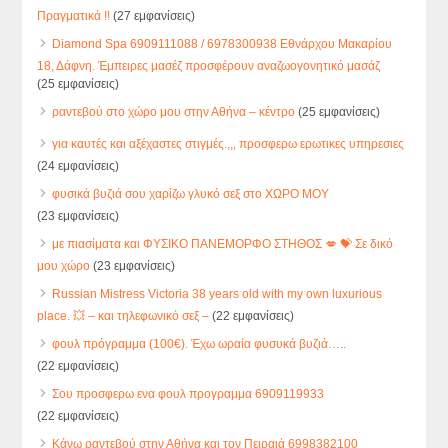
Πραγματικά !!
(27 εμφανίσεις)
Diamond Spa 6909111088 / 6978300938 Εθνάρχου Μακαρίου
18, Δάφνη. Έμπειρες μασέζ προσφέρουν αναζωογονητικό μασάζ
(25 εμφανίσεις)
ραντεβού στο χώρο μου στην Αθήνα – κέντρο
(25 εμφανίσεις)
για καυτές και αξέχαστες στιγμές.,,, προσφερω ερωτικες υπηρεσιες
(24 εμφανίσεις)
φυσικά βυζιά σου χαρίζω γλυκό σεξ στο ΧΩΡΟ ΜΟΥ
(23 εμφανίσεις)
με πιασίματα και ΦΥΣΙΚΟ ΠΑΝΕΜΟΡΦΟ ΣΤΗΘΟΣ 💋 💝 Σε δικό
μου χώρο
(23 εμφανίσεις)
Russian Mistress Victoria 38 years old with my own luxurious
place. 💥 – και τηλεφωνικό σεξ –
(22 εμφανίσεις)
φουλ πρόγραμμα (100€). Έχω ωραία φυσυκά βυζιά…..
(22 εμφανίσεις)
Σου προσφερω ενα φουλ προγραμμα 6909119933
(22 εμφανίσεις)
Κάνω ραντεβού στην Αθήνα και τον Πειραιά 6998382100