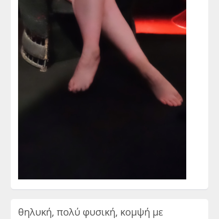
θηλυκή, πολύ φυσική, κομψή με