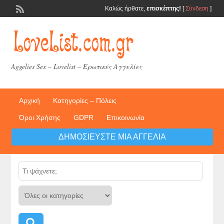
Καλώς ήρθατε,
επισκέπτης!
[
Σύνδεση
]
Aggelies Sex – Lovelist – Ερωτικές Αγγελίες
Αρχική
Κατηγορίες – Πόλεις
Όροι Χρήσης
GDPR
Επικοινωνία
ΔΗΜΟΣΙΕΎΣΤΕ ΜΙΑ ΑΓΓΕΛΊΑ