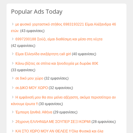
Popular Ads Today
με φυσικό χορταστικό στήθος 6983193221 Είμαι Αλέξανδρα 46
ετών.
(43 εμφανίσεις)
6997200188 Σούζι, είμαι διαθέσιμη και μέσα στη νύχτα
(42 εμφανίσεις)
Είμαι Ελληνίδα ανεξάρτητη call girl
(40 εμφανίσεις)
Κάνω βίζιτες σε σπίτια και ξενοδοχεία με δωράκι 80€
(33 εμφανίσεις)
σε δικό μου χώρο
(32 εμφανίσεις)
σε ΔΙΚΟ ΜΟΥ ΧΩΡΟ
(32 εμφανίσεις)
Η εμφάνισή μου θα σου μείνει αξέχαστη, ακόμα περισσότερο αν
κάνουμε έρωτα !!
(30 εμφανίσεις)
Έμπειρη ξανθιά. Αθήνα
(29 εμφανίσεις)
26χρονη ΕΛΛΗΝΙΔΑ ΜΕ ΣΟΥΠΕΡ ΣΕΞΙ ΚΟΡΜΙ
(28 εμφανίσεις)
ΚΑΙ ΣΤΟ ΧΏΡΟ ΜΟΥ ΑΝ ΘΕΛΕΙΣ !! Όλα Φυσικά και όλα