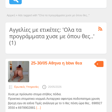
Αρχική
»
Ads tagged with "Ολα τα προγράμματα χυσε με όπου θες.."
Αγγελίες με ετικέτες: 'Ολα τα
προγράμματα χυσε με όπου θες..'
(1)
25-30/05 Αθηνα η bbw θεα
Ερωτικές Υπηρεσίες
20/05/2026
Χυσε με πρόσωπο στομα στήθος πόδια.
Προκτικο.στοματικο.νορμαλ.Αυταρχικο αφεντρα.ποδοπατημα.χρυση
βροχη εγω σε εσένα Τιμές ανάλογα με το τι θες πόση ώρα θες.. 698927
3550 κ 6978902881
[…]