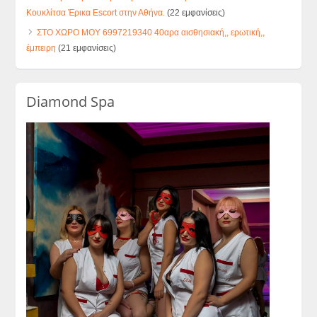
Κουκλίτσα Έρικα Escort στην Αθήνα.
(22 εμφανίσεις)
ΣΤΟ ΧΩΡΟ ΜΟΥ 6997219340 40αρα αισθησιακή,, ερωτική,,
έμπειρη
(21 εμφανίσεις)
Diamond Spa