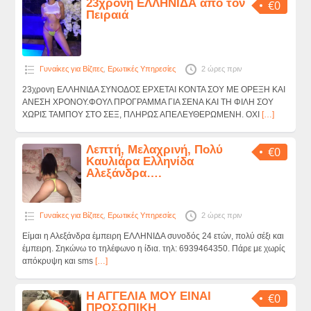
23χρονη ΕΛΛΗΝΙΔΑ από τον
€0
Πειραιά
Γυναίκες για Βίζιτες
,
Ερωτικές Υπηρεσίες
2 ώρες πριν
23χρονη ΕΛΛΗΝΙΔΑ ΣΥΝΟΔΟΣ ΕΡΧΕΤΑΙ ΚΟΝΤΑ ΣΟΥ ΜΕ ΟΡΕΞΗ ΚΑΙ
ΑΝΕΣΗ ΧΡΟΝΟΥ.ΦΟΥΛ ΠΡΟΓΡΑΜΜΑ ΓΙΑ ΣΕΝΑ ΚΑΙ ΤΗ ΦΙΛΗ ΣΟΥ
ΧΩΡΙΣ ΤΑΜΠΟΥ ΣΤΟ ΣΕΞ, ΠΛΗΡΩΣ ΑΠΕΛΕΥΘΕΡΩΜΕΝΗ. ΟΧΙ
[…]
Λεπτή, Μελαχρινή, Πολύ
€0
Καυλιάρα Ελληνίδα
Αλεξάνδρα….
Γυναίκες για Βίζιτες
,
Ερωτικές Υπηρεσίες
2 ώρες πριν
Είμαι η Αλεξάνδρα έμπειρη ΕΛΛΗΝΙΔΑ συνοδός 24 ετών, πολύ σέξι και
έμπειρη. Σηκώνω το τηλέφωνο η ίδια. τηλ: 6939464350. Πάρε με χωρίς
απόκρυψη και sms
[…]
Η ΑΓΓΕΛΙΑ ΜΟΥ ΕΙΝΑΙ
€0
ΠΡΟΣΩΠΙΚΗ