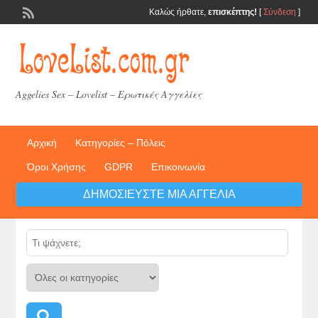
Καλώς ήρθατε,
επισκέπτης!
[
Σύνδεση
]
Aggelies Sex – Lovelist – Ερωτικές Αγγελίες
Αρχική
Κατηγορίες – Πόλεις
Όροι Χρήσης
GDPR
Επικοινωνία
ΔΗΜΟΣΙΕΎΣΤΕ ΜΙΑ ΑΓΓΕΛΊΑ