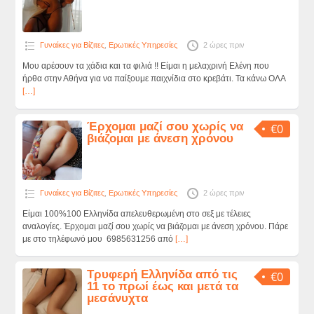
Γυναίκες για Βίζιτες
,
Ερωτικές Υπηρεσίες
2 ώρες πριν
Μου αρέσουν τα χάδια και τα φιλιά !! Είμαι η μελαχρινή Ελένη που
ήρθα στην Αθήνα για να παίξουμε παιχνίδια στο κρεβάτι. Τα κάνω ΟΛΑ
[…]
Έρχομαι μαζί σου χωρίς να
€0
βιάζομαι με άνεση χρόνου
Γυναίκες για Βίζιτες
,
Ερωτικές Υπηρεσίες
2 ώρες πριν
Είμαι 100%100 Ελληνίδα απελευθερωμένη στο σεξ με τέλειες
αναλογίες. Έρχομαι μαζί σου χωρίς να βιάζομαι με άνεση χρόνου. Πάρε
με στο τηλέφωνό μου 6985631256 από
[…]
Τρυφερή Ελληνίδα από τις
€0
11 το πρωί έως και μετά τα
μεσάνυχτα