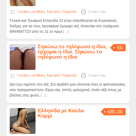
Γυναίκες για Βίζιτες
,
Ερωτικές Υπηρεσίες
2 ώρες πριν
Γλυκιά και Τρυφερή Ελληνίδα 23 ετών απευθύνεται σε Ευγενικούς
Άνδρες για να τους προσφέρει όμορφο σεξ. Απαντάει στο τηλέφωνο
6944697723 από τις 11 το πρωί
[…]
Σηκώνω το τηλέφωνο η ίδια,
€0
έρχομαι η ίδια. Σηκώνω το
τηλέφωνο η ίδια
Γυναίκες για Βίζιτες
,
Ερωτικές Υπηρεσίες
2 ώρες πριν
Δεν έχω ταμπού στο σεξ. Στο κρεβάτι μου γίνονται όλες οι φαντασιώσεις
σου πραγματικότητα. Είμαι νέα, λεπτή, μελαχρινή, πολύ σέξι όπως με
βλέπεις στις φωτό,
[…]
Ελληνίδα με Καύλα
€80.00
Κορμί