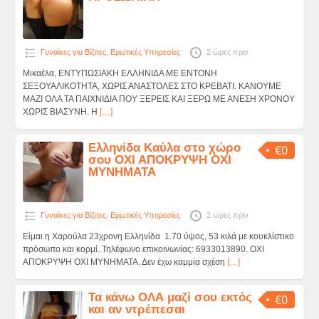
Γυναίκες για Βίζιτες
,
Ερωτικές Υπηρεσίες
2 ώρες πριν
Μικαέλα, ΕΝΤΥΠΩΣΙΑΚΗ ΕΛΛΗΝΙΔΑ ΜΕ ΕΝΤΟΝΗ
ΣΕΞΟΥΑΛΙΚΟΤΗΤΑ, ΧΩΡΙΣ ΑΝΑΣΤΟΛΕΣ ΣΤΟ ΚΡΕΒΑΤΙ. ΚΑΝΟΥΜΕ
ΜΑΖΙ ΟΛΑ ΤΑ ΠΑΙΧΝΙΔΙΑ ΠΟΥ ΞΕΡΕΙΣ ΚΑΙ ΞΕΡΩ ΜΕ ΑΝΕΣΗ ΧΡΟΝΟΥ
ΧΩΡΙΣ ΒΙΑΣΥΝΗ. Η
[…]
Ελληνίδα Καύλα στο χώρο
€0
σου ΟΧΙ ΑΠΟΚΡΥΨΗ ΟΧΙ
ΜΥΝΗΜΑΤΑ
Γυναίκες για Βίζιτες
,
Ερωτικές Υπηρεσίες
2 ώρες πριν
Είμαι η Χαρούλα 23χρονη Ελληνίδα 1.70 ύψος, 53 κιλά με κουκλίστικο
πρόσωπο και κορμί. Τηλέφωνο επικοινωνίας: 6933013890. ΟΧΙ
ΑΠΟΚΡΥΨΗ ΟΧΙ ΜΥΝΗΜΑΤΑ. Δεν έχω καμμία σχέση
[…]
Τα κάνω ΟΛΑ μαζί σου εκτός
€0
και αν ντρέπεσαι