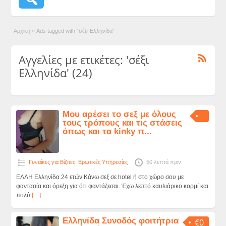
Αρχική
»
Ads tagged with "σέξι Ελληνίδα"
Αγγελίες με ετικέτες: 'σέξι
Ελληνίδα' (24)
Μου αρέσει το σεξ με όλους
τους τρόπους και τις στάσεις
όπως και τα kinky π...
Γυναίκες για Βίζιτες
,
Ερωτικές Υπηρεσίες
50 λεπτά πριν
ΕΛΛΗ Ελληνίδα 24 ετών Κάνω σεξ σε hotel ή στο χώρο σου με
φαντασία και όρεξη για ότι φαντάζεσαι. Έχω λεπτό καυλιάρικο κορμί και
πολύ
[…]
Ελληνίδα Συνοδός φοιτήτρια
€0