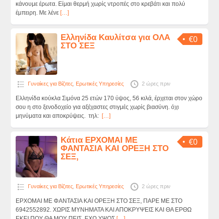
κάνουμε έρωτα. Είμαι θερμή χωρίς ντροπές στο κρεβάτι και πολύ
έμπειρη. Με λένε
[…]
Ελληνίδα Καυλίτσα για ΟΛΑ
€0
ΣΤΟ ΣΕΞ
Γυναίκες για Βίζιτες
,
Ερωτικές Υπηρεσίες
2 ώρες πριν
Ελληνίδα κούκλα Σιμόνα 25 ετών 170 ύψος, 56 κιλά, έρχεται στον χώρο
σου η στο ξενοδοχείο για αξέχαστες στιγμές χωρίς βιασύνη. όχι
μηνύματα και αποκρύψεις. τηλ:
[…]
Κάτια ΕΡΧΟΜΑΙ ΜΕ
€0
ΦΑΝΤΑΣΙΑ ΚΑΙ ΟΡΕΞΗ ΣΤΟ
ΣΕΞ,
Γυναίκες για Βίζιτες
,
Ερωτικές Υπηρεσίες
2 ώρες πριν
ΕΡΧΟΜΑΙ ΜΕ ΦΑΝΤΑΣΙΑ ΚΑΙ ΟΡΕΞΗ ΣΤΟ ΣΕΞ, ΠΑΡΕ ΜΕ ΣΤΟ
6942552892. ΧΩΡΙΣ ΜΥΝΗΜΑΤΑ ΚΑΙ ΑΠΟΚΡΥΨΕΙΣ ΚΑΙ ΘΑ ΕΡΘΩ
ΕΚΕΙ ΠΟΥ ΘΑ ΜΟΥ ΠΕΙΣ. ΕΧΩ ΥΨΟΣ
[…]