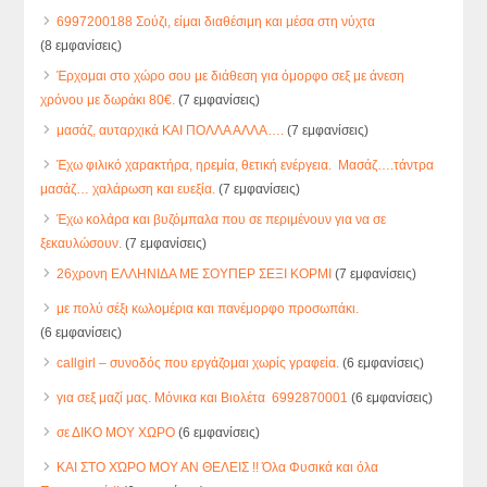
6997200188 Σούζι, είμαι διαθέσιμη και μέσα στη νύχτα
(8 εμφανίσεις)
Έρχομαι στο χώρο σου με διάθεση για όμορφο σεξ με άνεση
χρόνου με δωράκι 80€.
(7 εμφανίσεις)
μασάζ, αυταρχικά ΚΑΙ ΠΟΛΛΑ ΑΛΛΑ….
(7 εμφανίσεις)
Έχω φιλικό χαρακτήρα, ηρεμία, θετική ενέργεια. Μασάζ….τάντρα
μασάζ… χαλάρωση και ευεξία.
(7 εμφανίσεις)
Έχω κολάρα και βυζόμπαλα που σε περιμένουν για να σε
ξεκαυλώσουν.
(7 εμφανίσεις)
26χρονη ΕΛΛΗΝΙΔΑ ΜΕ ΣΟΥΠΕΡ ΣΕΞΙ ΚΟΡΜΙ
(7 εμφανίσεις)
με πολύ σέξι κωλομέρια και πανέμορφο προσωπάκι.
(6 εμφανίσεις)
callgirl – συνοδός που εργάζομαι χωρίς γραφεία.
(6 εμφανίσεις)
για σεξ μαζί μας. Μόνικα και Βιολέτα 6992870001
(6 εμφανίσεις)
σε ΔΙΚΟ ΜΟΥ ΧΩΡΟ
(6 εμφανίσεις)
ΚΑΙ ΣΤΟ ΧΏΡΟ ΜΟΥ ΑΝ ΘΕΛΕΙΣ !! Όλα Φυσικά και όλα