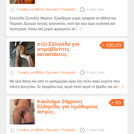
Γυναίκες για Βίζιτες
,
Ερωτικές Υπηρεσίες
2 ώρες πριν
Ελληνίδα Συνοδός Μαρίνα. Εργάζομαι χωρίς γραφεία σε Αθήνα και
Πειραιά. Δέχομαι άντρες ευγενικούς γιατί και εγώ είμαι ευγενική και
πρόσχαρη. Κάνω σεξ χωρίς φραγμούς σε
[…]
σέξι Ελληνίδα για
€80.00
απρόβλεπτες
καταστάσεις
Γυναίκες για Βίζιτες
,
Ερωτικές Υπηρεσίες
2 ώρες πριν
Με λένε Βάνα και από το μεσημεράκι είμαι ένα πολύ κακό κορίτσι που
πάντα ξενυχτάω. Σε περιμένω έως αργά πολύ αργά το βράδυ για να
[…]
Καυλιάρα 24χρονη
€0
Ελληνίδα, για πρόθυμους
άντρες.
Γυναίκες για Βίζιτες
,
Ερωτικές Υπηρεσίες
2 ώρες πριν