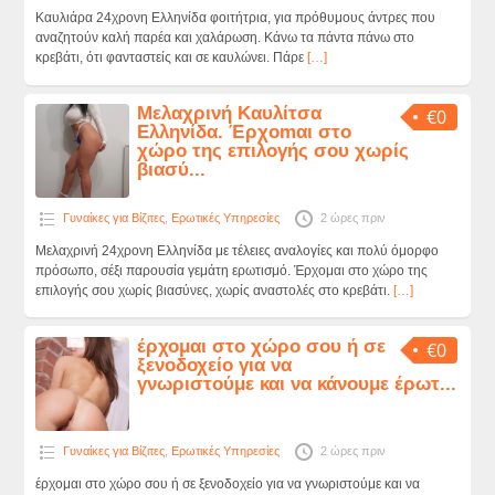
Καυλιάρα 24χρονη Ελληνίδα φοιτήτρια, για πρόθυμους άντρες που
αναζητούν καλή παρέα και χαλάρωση. Κάνω τα πάντα πάνω στο
κρεβάτι, ότι φανταστείς και σε καυλώνει. Πάρε
[…]
Mελαχρινή Καυλίτσα
€0
Ελληνίδα. Έρχomαι στο
χώρο της επιλογής σου χωρίς
βιασύ...
Γυναίκες για Βίζιτες
,
Ερωτικές Υπηρεσίες
2 ώρες πριν
Mελαχρινή 24χρονη Ελληνίδα με τέλειες αναλογίες και πολύ όμορφο
πρόσωπο, σέξι παρουσία γεμάτη ερωτισμό. Έρχομαι στο χώρο της
επιλογής σου χωρίς βιασύνες, χωρίς αναστολές στο κρεβάτι.
[…]
έρχομαι στο χώρο σου ή σε
€0
ξενοδοχείο για να
γνωριστούμε και να κάνουμε έρωτ...
Γυναίκες για Βίζιτες
,
Ερωτικές Υπηρεσίες
2 ώρες πριν
έρχομαι στο χώρο σου ή σε ξενοδοχείο για να γνωριστούμε και να