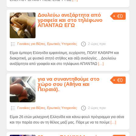
Δουλεύω ανεξάρτητα από
€0
γραφεία και στο τηλέφωνο
ΑΠΑΝΤΑΩ ΕΓΩ
Γυναίκες για Βίζιτες
,
Ερωτικές Υπηρεσίες
2 ώρες πριν
Είμαι έμπειρη Ελληνίδα εμφανίσιμη, ευχάριστη, ΠΟΛΥ ΚΑΘΑΡΗ και
διακριτική, με φυσικό στητό στήθος και σέξι αναλογίες. .. Δουλεύω
ανεξάρτητα από γραφεία και στο τηλέφωνο ΑΠΑΝΤΑΩ
[…]
για να συναντηθούμε στο
€0
χώρο σου (Αθήνα και
Πειραιά).
Γυναίκες για Βίζιτες
,
Ερωτικές Υπηρεσίες
2 ώρες πριν
Είμαι 26 ετών μελαχρινή Ελληνίδα και κάνω φουλ πρόγραμμα για σένα
και την παρέα σου αν τη θέλεις μαζί μας. Πάρε με να τα πούμε
[…]