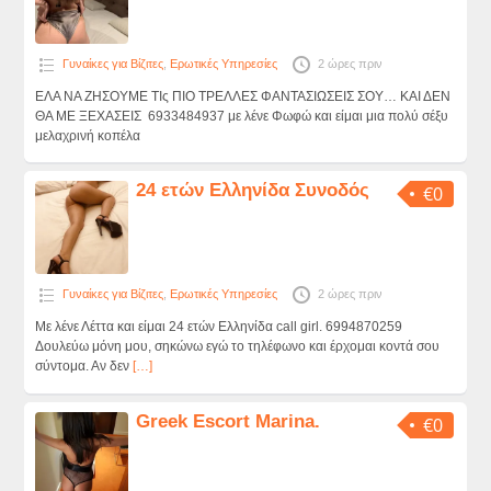
Γυναίκες για Βίζιτες
,
Ερωτικές Υπηρεσίες
2 ώρες πριν
ΕΛΑ ΝΑ ΖΗΣΟΥΜΕ ΤΙς ΠΙΟ ΤΡΕΛΛΕΣ ΦΑΝΤΑΣΙΩΣΕΙΣ ΣΟΥ… ΚΑΙ ΔΕΝ
ΘΑ ΜΕ ΞΕΧΑΣΕΙΣ 6933484937 με λένε Φωφώ και είμαι μια πολύ σέξυ
μελαχρινή κοπέλα
24 ετών Ελληνίδα Συνοδός
€0
Γυναίκες για Βίζιτες
,
Ερωτικές Υπηρεσίες
2 ώρες πριν
Με λένε Λέττα και είμαι 24 ετών Ελληνίδα call girl. 6994870259
Δουλεύω μόνη μου, σηκώνω εγώ το τηλέφωνο και έρχομαι κοντά σου
σύντομα. Αν δεν
[…]
Greek Escort Marina.
€0