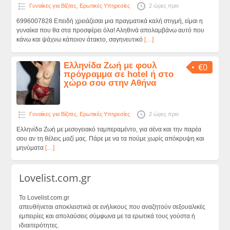
Γυναίκες για Βίζιτες
,
Ερωτικές Υπηρεσίες
2 ώρες πριν
6996007828 Επειδή χρειάζεσαι μια πραγματικά καλή στιγμή, είμαι η
γυναίκα που θα στα προσφέρει όλα! Αληθινά απολαμβάνω αυτό που
κάνω και ψάχνω κάποιον άτακτο, σαγηνευτικό
[…]
Ελληνίδα Ζωή με φουλ
€0
πρόγραμμα σε hotel ή στο
χώρο σου στην Αθήνα
Γυναίκες για Βίζιτες
,
Ερωτικές Υπηρεσίες
2 ώρες πριν
Ελληνίδα Ζωή με μεσογειακό ταμπεραμέντο, για σένα και την παρέα
σου αν τη θέλεις μαζί μας. Πάρε με να τα πούμε χωρίς απόκρυψη και
μηνύματα
[…]
Lovelist.com.gr
Το Lovelist.com.gr
απευθήνεται αποκλειστικά σε ενήλικους που αναζητούν σεξουαλικές
εμπειρίες και απολαύσεις σύμφωνα με τα ερωτικά τους γούστα ή
ιδιαιτερότητες.