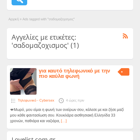
Αρχική
»
Ads tagged with "σαδομαζοχισμος"
Αγγελίες με ετικέτες:
'σαδομαζοχισμος' (1)
για καυτό τηλεφωνικό με την
πιο καύλα φωνή
Τηλεφωνικό - Cybersex
4 ώρες πριν
💋Μωρό, μου είμαι η φωνή των ονείρων σου, κάλεσε με και ζήσε μαζί
μου κάθε φαντασίωση σου. Κουκλάρα αισθησιακή Ελληνίδα 33
χρονών, παθιάρα και ναζιάρα,
[…]
Lovelist.com.gr