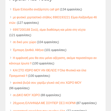
Είμαι Ελληνίδα ανεξάρτητη call girl
(134 εμφανίσεις)
με φυσικό χορταστικό στήθος 6983193221 Είμαι Αλέξανδρα 46
ετών.
(127 εμφανίσεις)
6997200188 Σούζι, είμαι διαθέσιμη και μέσα στη νύχτα
(121 εμφανίσεις)
σε δικό μου χώρο
(104 εμφανίσεις)
Έμπειρη ξανθιά. Αθήνα
(101 εμφανίσεις)
Η εμφάνισή μου θα σου μείνει αξέχαστη, ακόμα περισσότερο αν
κάνουμε έρωτα !!
(100 εμφανίσεις)
ΚΑΙ ΣΤΟ ΧΏΡΟ ΜΟΥ ΑΝ ΘΕΛΕΙΣ !! Όλα Φυσικά και όλα
Πραγματικά !!
(100 εμφανίσεις)
φυσικά βυζιά σου χαρίζω γλυκό σεξ στο ΧΩΡΟ ΜΟΥ
(96 εμφανίσεις)
σε ΔΙΚΟ ΜΟΥ ΧΩΡΟ
(88 εμφανίσεις)
26χρονη ΕΛΛΗΝΙΔΑ ΜΕ ΣΟΥΠΕΡ ΣΕΞΙ ΚΟΡΜΙ
(87 εμφανίσεις)
χορταστική κουκλάρα που τα κάνω όλα.
(77 εμφανίσεις)