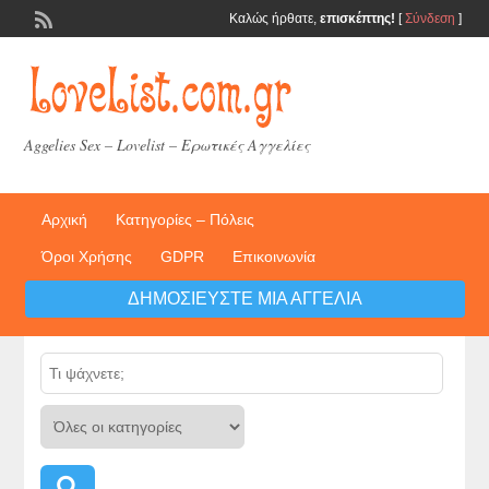
Καλώς ήρθατε,
επισκέπτης!
[
Σύνδεση
]
Aggelies Sex – Lovelist – Ερωτικές Αγγελίες
Αρχική
Κατηγορίες – Πόλεις
Όροι Χρήσης
GDPR
Επικοινωνία
ΔΗΜΟΣΙΕΎΣΤΕ ΜΙΑ ΑΓΓΕΛΊΑ