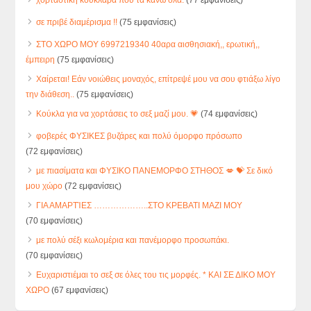
σε πριβέ διαμέρισμα !!
(75 εμφανίσεις)
ΣΤΟ ΧΩΡΟ ΜΟΥ 6997219340 40αρα αισθησιακή,, ερωτική,,
έμπειρη
(75 εμφανίσεις)
Χαίρεται! Εάν νοιώθεις μοναχός, επίτρεψέ μου να σου φτιάξω λίγο
την διάθεση..
(75 εμφανίσεις)
Κούκλα για να χορτάσεις το σεξ μαζί μου. 💗
(74 εμφανίσεις)
φοβερές ΦΥΣΙΚΕΣ βυζάρες και πολύ όμορφο πρόσωπο
(72 εμφανίσεις)
με πιασίματα και ΦΥΣΙΚΟ ΠΑΝΕΜΟΡΦΟ ΣΤΗΘΟΣ 💋 💝 Σε δικό
μου χώρο
(72 εμφανίσεις)
ΓΙΑ ΑΜΑΡΤΊΕΣ ………………..ΣΤΟ ΚΡΕΒΑΤΙ ΜΑΖΙ ΜΟΥ
(70 εμφανίσεις)
με πολύ σέξι κωλομέρια και πανέμορφο προσωπάκι.
(70 εμφανίσεις)
Ευχαριστιέμαι το σεξ σε όλες του τις μορφές. * ΚΑΙ ΣΕ ΔΙΚΟ ΜΟΥ
ΧΩΡΟ
(67 εμφανίσεις)