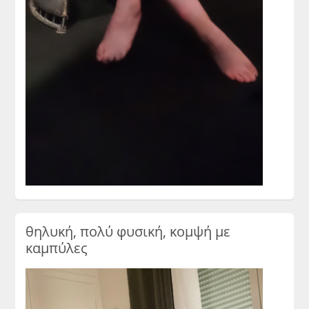
θηλυκή, πολύ φυσική, κομψή με
καμπύλες