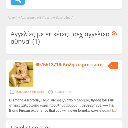
Αρχική
»
Ads tagged with "σεχ αγγελιεσ αθηνα"
Αγγελίες με ετικέτες: 'σεχ αγγελιεσ
αθηνα' (1)
6975513716 Καλή περίπτωση
Ερωτικές Υπηρεσίες
3 ώρες πριν
Diamond escort-σέξυ Ίννα, νέα άφιξη από Μολδαβία, προσφέρει Full
στιγμές χαλάρωσης χωρίς προβληματισμούς… 6909284751 —– Ina
Blond Fire,an experience that you will never forget,always elegant
[…]
Lovelist.com.gr