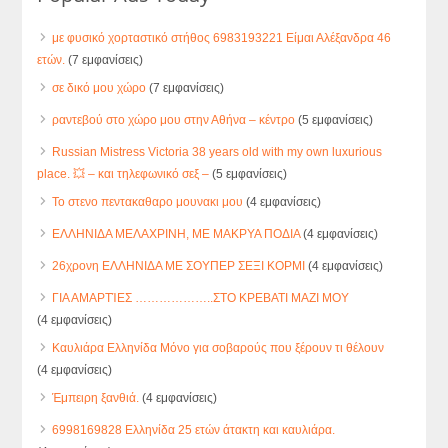
με φυσικό χορταστικό στήθος 6983193221 Είμαι Αλέξανδρα 46
ετών.
(7 εμφανίσεις)
σε δικό μου χώρο
(7 εμφανίσεις)
ραντεβού στο χώρο μου στην Αθήνα – κέντρο
(5 εμφανίσεις)
Russian Mistress Victoria 38 years old with my own luxurious
place. 💥 – και τηλεφωνικό σεξ –
(5 εμφανίσεις)
Το στενο πεντακαθαρο μουνακι μου
(4 εμφανίσεις)
ΕΛΛΗΝΙΔΑ ΜΕΛΑΧΡΙΝΗ, ΜΕ ΜΑΚΡΥΑ ΠΟΔΙΑ
(4 εμφανίσεις)
26χρονη ΕΛΛΗΝΙΔΑ ΜΕ ΣΟΥΠΕΡ ΣΕΞΙ ΚΟΡΜΙ
(4 εμφανίσεις)
ΓΙΑ ΑΜΑΡΤΊΕΣ ………………..ΣΤΟ ΚΡΕΒΑΤΙ ΜΑΖΙ ΜΟΥ
(4 εμφανίσεις)
Καυλιάρα Ελληνίδα Μόνο για σοβαρούς που ξέρουν τι θέλουν
(4 εμφανίσεις)
Έμπειρη ξανθιά.
(4 εμφανίσεις)
6998169828 Ελληνίδα 25 ετών άτακτη και καυλιάρα.