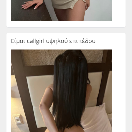
Είμαι callgirl υψηλού επιπέδου