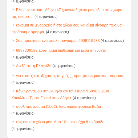
(4 εμφανίσεις)
Ελα μαναρι μου ..Αθηνα 47 χρονων δεχεται ραντεβου στον χωρο
της κεντρο …
(4 εμφανίσεις)
έρχομαι σε ξενοδοχείο ή στο χώρο σου και είμαι σίγουρη πως θα
περάσουμε όμορφα.
(4 εμφανίσεις)
Σου προσφερω ενα φουλ προγραμμα 6909119933
(4 εμφανίσεις)
6997200188 Σούζι, είμαι διαθέσιμη και μέσα στη νύχτα
(4 εμφανίσεις)
Ανεξάρτητη Ελληνίδα
(4 εμφανίσεις)
για καυτές και αξέχαστες στιγμές.,,, προσφερω ερωτικες υπηρεσιες
(4 εμφανίσεις)
Κάνω ραντεβού στην Αθήνα και τον Πειραιά 6998382100
Κουκλίτσα Έρικα Escort στην Αθήνα.
(4 εμφανίσεις)
φουλ πρόγραμμα (100€). Έχω ωραία φυσυκά βυζιά…..
(4 εμφανίσεις)
έρχεσαι στο χώρο μου. Από 10 πρωί μέχρι 8 το βράδυ.
(4 εμφανίσεις)