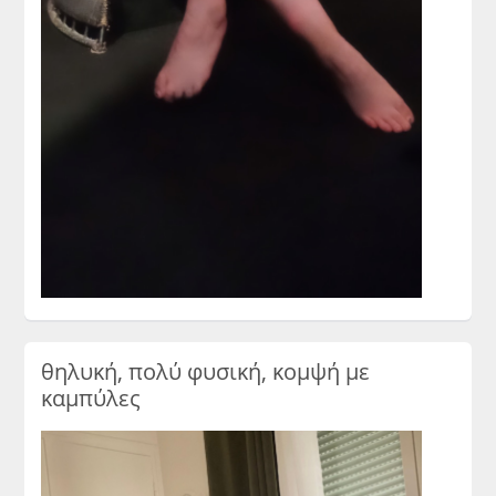
θηλυκή, πολύ φυσική, κομψή με
καμπύλες