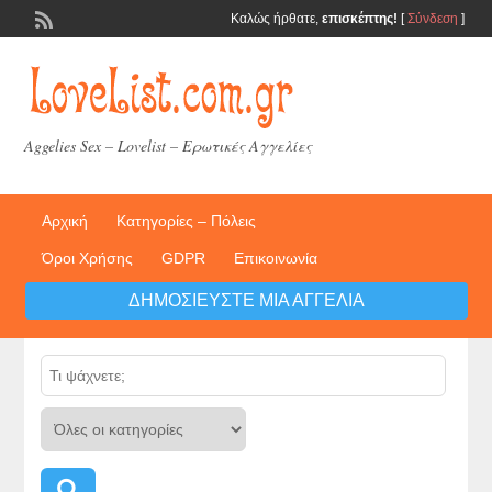
Καλώς ήρθατε,
επισκέπτης!
[
Σύνδεση
]
Aggelies Sex – Lovelist – Ερωτικές Αγγελίες
Αρχική
Κατηγορίες – Πόλεις
Όροι Χρήσης
GDPR
Επικοινωνία
ΔΗΜΟΣΙΕΎΣΤΕ ΜΙΑ ΑΓΓΕΛΊΑ