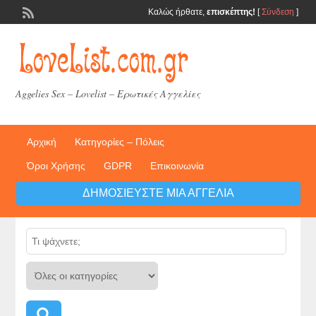
Καλώς ήρθατε,
επισκέπτης!
[
Σύνδεση
]
Aggelies Sex – Lovelist – Ερωτικές Αγγελίες
Αρχική
Κατηγορίες – Πόλεις
Όροι Χρήσης
GDPR
Επικοινωνία
ΔΗΜΟΣΙΕΎΣΤΕ ΜΙΑ ΑΓΓΕΛΊΑ