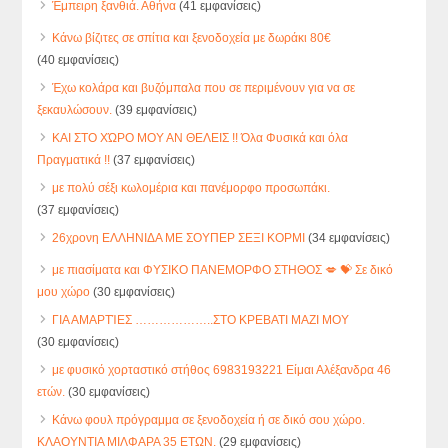
Έμπειρη ξανθιά. Αθήνα
(41 εμφανίσεις)
Κάνω βίζιτες σε σπίτια και ξενοδοχεία με δωράκι 80€
(40 εμφανίσεις)
Έχω κολάρα και βυζόμπαλα που σε περιμένουν για να σε
ξεκαυλώσουν.
(39 εμφανίσεις)
ΚΑΙ ΣΤΟ ΧΏΡΟ ΜΟΥ ΑΝ ΘΕΛΕΙΣ !! Όλα Φυσικά και όλα
Πραγματικά !!
(37 εμφανίσεις)
με πολύ σέξι κωλομέρια και πανέμορφο προσωπάκι.
(37 εμφανίσεις)
26χρονη ΕΛΛΗΝΙΔΑ ΜΕ ΣΟΥΠΕΡ ΣΕΞΙ ΚΟΡΜΙ
(34 εμφανίσεις)
με πιασίματα και ΦΥΣΙΚΟ ΠΑΝΕΜΟΡΦΟ ΣΤΗΘΟΣ 💋 💝 Σε δικό
μου χώρο
(30 εμφανίσεις)
ΓΙΑ ΑΜΑΡΤΊΕΣ ………………..ΣΤΟ ΚΡΕΒΑΤΙ ΜΑΖΙ ΜΟΥ
(30 εμφανίσεις)
με φυσικό χορταστικό στήθος 6983193221 Είμαι Αλέξανδρα 46
ετών.
(30 εμφανίσεις)
Κάνω φουλ πρόγραμμα σε ξενοδοχεία ή σε δικό σου χώρο.
ΚΛΑΟΥΝΤΙΑ ΜΙΛΦΑΡΑ 35 ΕΤΩΝ.
(29 εμφανίσεις)