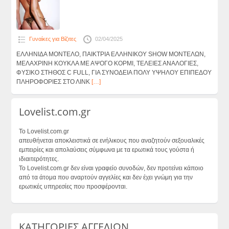
Γυναίκες για Βίζιτες
02/04/2025
ΕΛΛΗΝΙΔΑ ΜΟΝΤΕΛΟ, ΠΑΙΚΤΡΙΑ ΕΛΛΗΝΙΚΟΥ SHOW ΜΟΝΤΕΛΩΝ,
ΜΕΛΑΧΡΙΝΗ ΚΟΥΚΛΑ ΜΕ ΑΨΟΓΟ ΚΟΡΜΙ, ΤΕΛΕΙΕΣ ΑΝΑΛΟΓΙΕΣ,
ΦΥΣΙΚΟ ΣΤΗΘΟΣ C FULL, ΓΙΑ ΣΥΝΟΔΕΙΑ ΠΟΛΥ ΥΨΗΛΟΥ ΕΠΙΠΕΔΟΥ
ΠΛΗΡΟΦΟΡΙΕΣ ΣΤΟ ΛΙΝΚ
[…]
Lovelist.com.gr
Το Lovelist.com.gr
απευθήνεται αποκλειστικά σε ενήλικους που αναζητούν σεξουαλικές
εμπειρίες και απολαύσεις σύμφωνα με τα ερωτικά τους γούστα ή
ιδιαιτερότητες.
Το Lovelist.com.gr δεν είναι γραφείο συνοδών, δεν προτείνει κάποιο
από τα άτομα που αναρτούν αγγελίες και δεν έχει γνώμη για την
ερωτικές υπηρεσίες που προσφέρονται.
ΚΑΤΗΓΟΡΙΕΣ ΑΓΓΕΛΙΩΝ