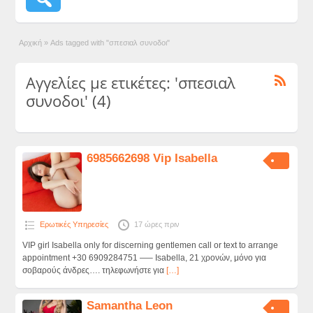
Αρχική
»
Ads tagged with "σπεσιαλ συνοδοι"
Αγγελίες με ετικέτες: 'σπεσιαλ
συνοδοι' (4)
6985662698 Vip Isabella
Ερωτικές Υπηρεσίες
17 ώρες πριν
VIP girl Isabella only for discerning gentlemen call or text to arrange
appointment +30 6909284751 —– Isabella, 21 χρονών, μόνο για
σοβαρούς άνδρες…. τηλεφωνήστε για
[…]
Samantha Leon