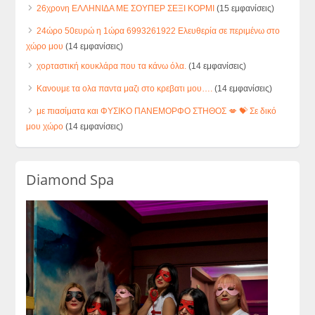
26χρονη ΕΛΛΗΝΙΔΑ ΜΕ ΣΟΥΠΕΡ ΣΕΞΙ ΚΟΡΜΙ
(15 εμφανίσεις)
24ώρο 50ευρώ η 1ώρα 6993261922 Ελευθερία σε περιμένω στο
χώρο μου
(14 εμφανίσεις)
χορταστική κουκλάρα που τα κάνω όλα.
(14 εμφανίσεις)
Κανουμε τα ολα παντα μαζι στο κρεβατι μου….
(14 εμφανίσεις)
με πιασίματα και ΦΥΣΙΚΟ ΠΑΝΕΜΟΡΦΟ ΣΤΗΘΟΣ 💋 💝 Σε δικό
μου χώρο
(14 εμφανίσεις)
Diamond Spa