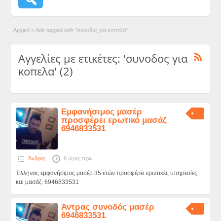
Αρχική
»
Ads tagged with "συνοδος για κοπελα"
Αγγελίες με ετικέτες: 'συνοδος για
κοπελα' (2)
Εμφανήσιμος μασέρ
προσφέρει ερωτικό μασάζ
6946833531
Άνδρες
8 ώρες πριν
Έλληνας εμφανήσιμος μασέρ 35 ετών προσφέρει ερωτικές υπηρεσίες
και μασάζ. 6946833531
Άντρας συνοδός μασέρ
6946833531