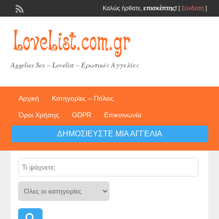
Καλώς ήρθατε,
επισκέπτης!
[
Σύνδεση
]
Aggelies Sex – Lovelist – Ερωτικές Αγγελίες
Αρχική
Κατηγορίες – Πόλεις
Όροι Χρήσης
GDPR
Επικοινωνία
ΔΗΜΟΣΙΕΎΣΤΕ ΜΙΑ ΑΓΓΕΛΊΑ