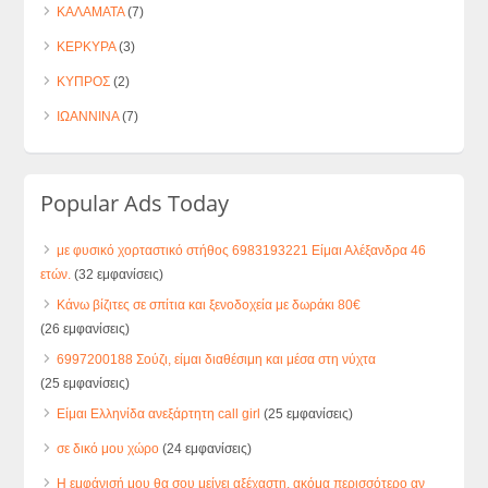
ΚΑΛΑΜΑΤΑ
(7)
ΚΕΡΚΥΡΑ
(3)
ΚΥΠΡΟΣ
(2)
ΙΩΑΝΝΙΝΑ
(7)
Popular Ads Today
με φυσικό χορταστικό στήθος 6983193221 Είμαι Αλέξανδρα 46
ετών.
(32 εμφανίσεις)
Κάνω βίζιτες σε σπίτια και ξενοδοχεία με δωράκι 80€
(26 εμφανίσεις)
6997200188 Σούζι, είμαι διαθέσιμη και μέσα στη νύχτα
(25 εμφανίσεις)
Είμαι Ελληνίδα ανεξάρτητη call girl
(25 εμφανίσεις)
σε δικό μου χώρο
(24 εμφανίσεις)
Η εμφάνισή μου θα σου μείνει αξέχαστη, ακόμα περισσότερο αν