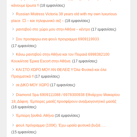
κάνουμε έρωτα !!
(18 εμφανίσεις)
Russian Mistress Victoria 38 years old with my own luxurious
place. 💥 – και τηλεφωνικό σεξ –
(18 εμφανίσεις)
ραντεβού στο χώρο μου στην Αθήνα – κέντρο
(17 εμφανίσεις)
Σου προσφερω ενα φουλ προγραμμα 6909119933
(17 εμφανίσεις)
Κάνω ραντεβού στην Αθήνα και τον Πειραιά 6998382100
Κουκλίτσα Έρικα Escort στην Αθήνα.
(17 εμφανίσεις)
ΚΑΙ ΣΤΟ ΧΏΡΟ ΜΟΥ ΑΝ ΘΕΛΕΙΣ !! Όλα Φυσικά και όλα
Πραγματικά !!
(17 εμφανίσεις)
σε ΔΙΚΟ ΜΟΥ ΧΩΡΟ
(17 εμφανίσεις)
Diamond Spa 6909111088 / 6978300938 Εθνάρχου Μακαρίου
18, Δάφνη. Έμπειρες μασέζ προσφέρουν αναζωογονητικό μασάζ
(16 εμφανίσεις)
Έμπειρη ξανθιά. Αθήνα
(16 εμφανίσεις)
φουλ πρόγραμμα (100€). Έχω ωραία φυσυκά βυζιά…..
(15 εμφανίσεις)