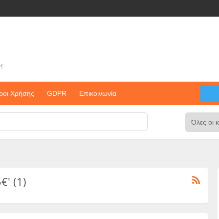
ς
ροι Χρήσης
GDPR
Επικοινωνία
€' (1)