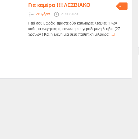
Για καμέρα !!!!ΛΕΣΒΙΑΚΟ
Ζευγάρια
21/09/2023
Γειά σου μωράκι ειμαστε δύο καυλιαρες λεσβιες Η ιων
καθαρα ενεγητικη αρρενωπη και γεροδεμενη λεσβια (27
χρονων ) Και η ελενη μια σεξυ παθητικη μιλφαρα
[…]