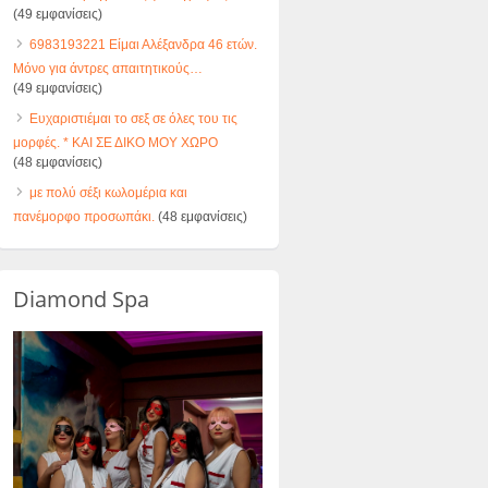
(49 εμφανίσεις)
6983193221 Είμαι Αλέξανδρα 46 ετών.
Μόνο για άντρες απαιτητικούς…
(49 εμφανίσεις)
Ευχαριστιέμαι το σεξ σε όλες του τις
μορφές. * ΚΑΙ ΣΕ ΔΙΚΟ ΜΟΥ ΧΩΡΟ
(48 εμφανίσεις)
με πολύ σέξι κωλομέρια και
πανέμορφο προσωπάκι.
(48 εμφανίσεις)
Diamond Spa