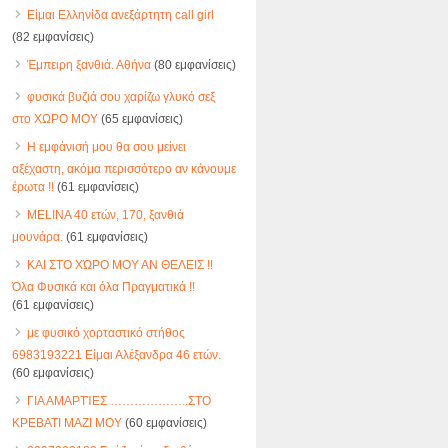
Είμαι Ελληνίδα ανεξάρτητη call girl
(82 εμφανίσεις)
Έμπειρη ξανθιά. Αθήνα
(80 εμφανίσεις)
φυσικά βυζιά σου χαρίζω γλυκό σεξ
στο ΧΩΡΟ ΜΟΥ
(65 εμφανίσεις)
Η εμφάνισή μου θα σου μείνει
αξέχαστη, ακόμα περισσότερο αν κάνουμε
έρωτα !!
(61 εμφανίσεις)
MELINA 40 ετών, 170, ξανθιά
μουνάρα.
(61 εμφανίσεις)
ΚΑΙ ΣΤΟ ΧΏΡΟ ΜΟΥ ΑΝ ΘΕΛΕΙΣ !!
Όλα Φυσικά και όλα Πραγματικά !!
(61 εμφανίσεις)
με φυσικό χορταστικό στήθος
6983193221 Είμαι Αλέξανδρα 46 ετών.
(60 εμφανίσεις)
ΓΙΑ ΑΜΑΡΤΊΕΣ ………………..ΣΤΟ
ΚΡΕΒΑΤΙ ΜΑΖΙ ΜΟΥ
(60 εμφανίσεις)