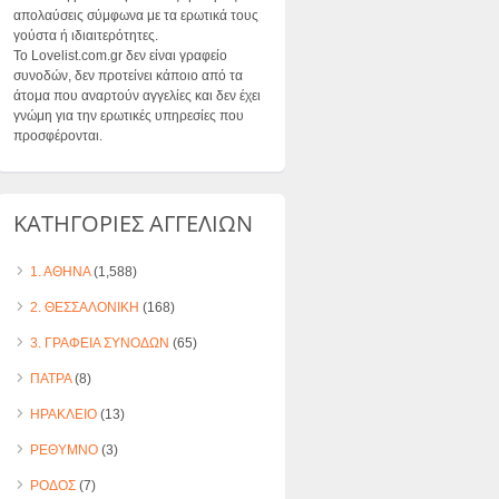
απολαύσεις σύμφωνα με τα ερωτικά τους
γούστα ή ιδιαιτερότητες.
Το Lovelist.com.gr δεν είναι γραφείο
συνοδών, δεν προτείνει κάποιο από τα
άτομα που αναρτούν αγγελίες και δεν έχει
γνώμη για την ερωτικές υπηρεσίες που
προσφέρονται.
ΚΑΤΗΓΟΡΙΕΣ ΑΓΓΕΛΙΩΝ
1. ΑΘΗΝΑ
(1,588)
2. ΘΕΣΣΑΛΟΝΙΚΗ
(168)
3. ΓΡΑΦΕΙΑ ΣΥΝΟΔΩΝ
(65)
ΠΑΤΡΑ
(8)
ΗΡΑΚΛΕΙΟ
(13)
ΡΕΘΥΜΝΟ
(3)
ΡΟΔΟΣ
(7)