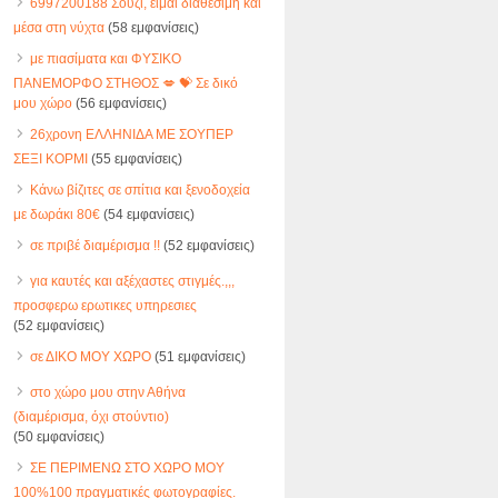
6997200188 Σούζι, είμαι διαθέσιμη και
μέσα στη νύχτα
(58 εμφανίσεις)
με πιασίματα και ΦΥΣΙΚΟ
ΠΑΝΕΜΟΡΦΟ ΣΤΗΘΟΣ 💋 💝 Σε δικό
μου χώρο
(56 εμφανίσεις)
26χρονη ΕΛΛΗΝΙΔΑ ΜΕ ΣΟΥΠΕΡ
ΣΕΞΙ ΚΟΡΜΙ
(55 εμφανίσεις)
Κάνω βίζιτες σε σπίτια και ξενοδοχεία
με δωράκι 80€
(54 εμφανίσεις)
σε πριβέ διαμέρισμα !!
(52 εμφανίσεις)
για καυτές και αξέχαστες στιγμές.,,,
προσφερω ερωτικες υπηρεσιες
(52 εμφανίσεις)
σε ΔΙΚΟ ΜΟΥ ΧΩΡΟ
(51 εμφανίσεις)
στο χώρο μου στην Αθήνα
(διαμέρισμα, όχι στούντιο)
(50 εμφανίσεις)
ΣΕ ΠΕΡΙΜΕΝΩ ΣΤΟ ΧΩΡΟ ΜΟΥ
100%100 πραγματικές φωτογραφίες.