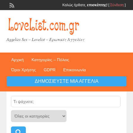
Καλώς ήρθατε,
επισκέπτης!
[
Σύνδεση
]
Aggelies Sex – Lovelist – Ερωτικές Αγγελίες
Αρχική
Κατηγορίες – Πόλεις
Όροι Χρήσης
GDPR
Επικοινωνία
ΔΗΜΟΣΙΕΎΣΤΕ ΜΙΑ ΑΓΓΕΛΊΑ