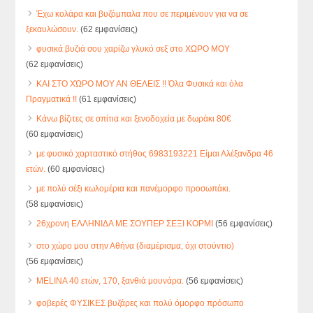
Έχω κολάρα και βυζόμπαλα που σε περιμένουν για να σε
ξεκαυλώσουν.
(62 εμφανίσεις)
φυσικά βυζιά σου χαρίζω γλυκό σεξ στο ΧΩΡΟ ΜΟΥ
(62 εμφανίσεις)
ΚΑΙ ΣΤΟ ΧΏΡΟ ΜΟΥ ΑΝ ΘΕΛΕΙΣ !! Όλα Φυσικά και όλα
Πραγματικά !!
(61 εμφανίσεις)
Κάνω βίζιτες σε σπίτια και ξενοδοχεία με δωράκι 80€
(60 εμφανίσεις)
με φυσικό χορταστικό στήθος 6983193221 Είμαι Αλέξανδρα 46
ετών.
(60 εμφανίσεις)
με πολύ σέξι κωλομέρια και πανέμορφο προσωπάκι.
(58 εμφανίσεις)
26χρονη ΕΛΛΗΝΙΔΑ ΜΕ ΣΟΥΠΕΡ ΣΕΞΙ ΚΟΡΜΙ
(56 εμφανίσεις)
στο χώρο μου στην Αθήνα (διαμέρισμα, όχι στούντιο)
(56 εμφανίσεις)
MELINA 40 ετών, 170, ξανθιά μουνάρα.
(56 εμφανίσεις)
φοβερές ΦΥΣΙΚΕΣ βυζάρες και πολύ όμορφο πρόσωπο