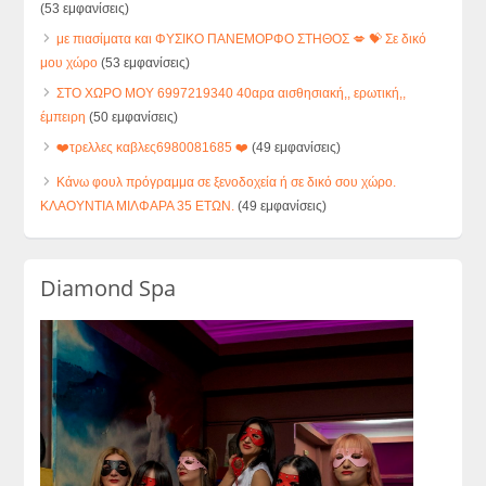
(53 εμφανίσεις)
με πιασίματα και ΦΥΣΙΚΟ ΠΑΝΕΜΟΡΦΟ ΣΤΗΘΟΣ 💋 💝 Σε δικό
μου χώρο
(53 εμφανίσεις)
ΣΤΟ ΧΩΡΟ ΜΟΥ 6997219340 40αρα αισθησιακή,, ερωτική,,
έμπειρη
(50 εμφανίσεις)
❤️τρελλες καβλες6980081685 ❤️
(49 εμφανίσεις)
Κάνω φουλ πρόγραμμα σε ξενοδοχεία ή σε δικό σου χώρο.
ΚΛΑΟΥΝΤΙΑ ΜΙΛΦΑΡΑ 35 ΕΤΩΝ.
(49 εμφανίσεις)
Diamond Spa