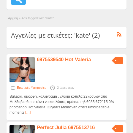
Αρχική
»
Ads tagged with "kate"
Αγγελίες με ετικέτες: 'kate' (2)
6975539540 Hot Valeria
Ερωτικές Υπηρεσίες
2 ώρες πριν
Βαλέρια, όμορφη, καλλίγραμη , γλυκιά κοπέλα 22χρονών από
Μολδαβία,θα σε κάνει να καυλώσεις αμέσως τηλ 6985 672115 0%
photoshop Hot Valeria, 22years MoldoVan,offers unforgettable
moments
[…]
Perfect Julia 6975513716