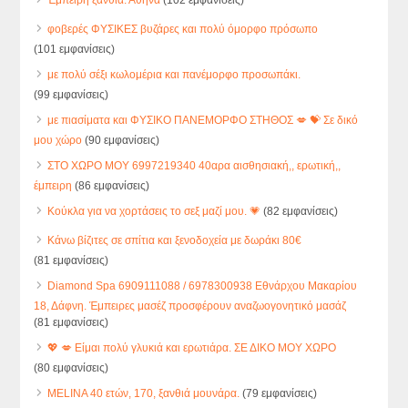
φοβερές ΦΥΣΙΚΕΣ βυζάρες και πολύ όμορφο πρόσωπο
(101 εμφανίσεις)
με πολύ σέξι κωλομέρια και πανέμορφο προσωπάκι.
(99 εμφανίσεις)
με πιασίματα και ΦΥΣΙΚΟ ΠΑΝΕΜΟΡΦΟ ΣΤΗΘΟΣ 💋 💝 Σε δικό
μου χώρο
(90 εμφανίσεις)
ΣΤΟ ΧΩΡΟ ΜΟΥ 6997219340 40αρα αισθησιακή,, ερωτική,,
έμπειρη
(86 εμφανίσεις)
Κούκλα για να χορτάσεις το σεξ μαζί μου. 💗
(82 εμφανίσεις)
Κάνω βίζιτες σε σπίτια και ξενοδοχεία με δωράκι 80€
(81 εμφανίσεις)
Diamond Spa 6909111088 / 6978300938 Εθνάρχου Μακαρίου
18, Δάφνη. Έμπειρες μασέζ προσφέρουν αναζωογονητικό μασάζ
(81 εμφανίσεις)
💖 💋 Είμαι πολύ γλυκιά και ερωτιάρα. ΣΕ ΔΙΚΟ ΜΟΥ ΧΩΡΟ
(80 εμφανίσεις)
MELINA 40 ετών, 170, ξανθιά μουνάρα.
(79 εμφανίσεις)