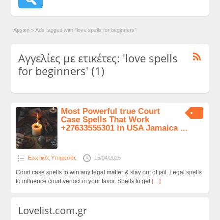
Αρχική
»
Ads tagged with "love spells for beginners"
Αγγελίες με ετικέτες: 'love spells
for beginners' (1)
Most Powerful true Court
Case Spells That Work
+27633555301 in USA Jamaica ...
Ερωτικές Υπηρεσίες
15/04/2025
Court case spells to win any legal matter & stay out of jail. Legal spells
to influence court verdict in your favor. Spells to get
[…]
Lovelist.com.gr