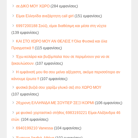
σε ΔΙΚΟ ΜΟΥ ΧΩΡΟ
(284 εμφανίσεις)
Είμαι Ελληνίδα ανεξάρτητη call girl
(151 εμφανίσεις)
6997200188 Σούζι, είμαι διαθέσιμη και μέσα στη νύχτα
(139 εμφανίσεις)
ΚΑΙ ΣΤΟ ΧΏΡΟ ΜΟΥ ΑΝ ΘΕΛΕΙΣ !! Όλα Φυσικά και όλα
Πραγματικά !!
(115 εμφανίσεις)
Έχω κολάρα και βυζόμπαλα που σε περιμένουν για να σε
ξεκαυλώσουν.
(107 εμφανίσεις)
Η εμφάνισή μου θα σου μείνει αξέχαστη, ακόμα περισσότερο αν
κάνουμε έρωτα !!
(107 εμφανίσεις)
φυσικά βυζιά σου χαρίζω γλυκό σεξ στο ΧΩΡΟ ΜΟΥ
(107 εμφανίσεις)
26χρονη ΕΛΛΗΝΙΔΑ ΜΕ ΣΟΥΠΕΡ ΣΕΞΙ ΚΟΡΜΙ
(106 εμφανίσεις)
με φυσικό χορταστικό στήθος 6983193221 Είμαι Αλέξανδρα 46
ετών.
(104 εμφανίσεις)
6940199210 Vanessa
(104 εμφανίσεις)
Έμπειρη ξανθιά. Αθήνα
(102 εμφανίσεις)