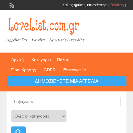
Καλώς ήρθατε,
επισκέπτης!
[
Σύνδεση
]
Aggelies Sex – Lovelist – Ερωτικές Αγγελίες
Αρχική
Κατηγορίες – Πόλεις
Όροι Χρήσης
GDPR
Επικοινωνία
ΔΗΜΟΣΙΕΎΣΤΕ ΜΙΑ ΑΓΓΕΛΊΑ