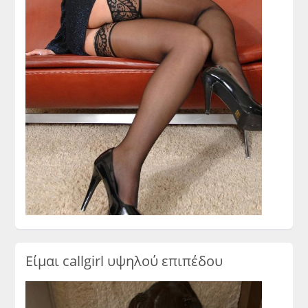
Είμαι callgirl υψηλού επιπέδου