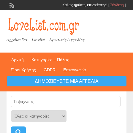
Καλώς ήρθατε,
επισκέπτης!
[
Σύνδεση
]
Aggelies Sex – Lovelist – Ερωτικές Αγγελίες
Αρχική
Κατηγορίες – Πόλεις
Όροι Χρήσης
GDPR
Επικοινωνία
ΔΗΜΟΣΙΕΎΣΤΕ ΜΙΑ ΑΓΓΕΛΊΑ