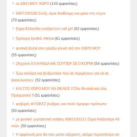
σε ΔΙΚΟ ΜΟΥ ΧΩΡΟ
(133 εμφανίσεις)
6997200188 Σούζι, είμαι διαθέσιμη και μέσα στη νύχτα
(70 εμφανίσεις)
Είμαι Ελληνίδα ανεξάρτητη call girl
(62 εμφανίσεις)
Έμπειρη ξανθιά. Αθήνα
(61 εμφανίσεις)
φυσικά βυζιά σου χαρίζω γλυκό σεξ στο ΧΩΡΟ ΜΟΥ
(55 εμφανίσεις)
26χρονη ΕΛΛΗΝΙΔΑ ΜΕ ΣΟΥΠΕΡ ΣΕΞΙ ΚΟΡΜΙ
(54 εμφανίσεις)
Έχω κολάρα και βυζόμπαλα που σε περιμένουν για να σε
ξεκαυλώσουν.
(52 εμφανίσεις)
ΚΑΙ ΣΤΟ ΧΏΡΟ ΜΟΥ ΑΝ ΘΕΛΕΙΣ !! Όλα Φυσικά και όλα
Πραγματικά !!
(51 εμφανίσεις)
φοβερές ΦΥΣΙΚΕΣ βυζάρες και πολύ όμορφο πρόσωπο
(50 εμφανίσεις)
με φυσικό χορταστικό στήθος 6983193221 Είμαι Αλέξανδρα 46
ετών.
(50 εμφανίσεις)
Η εμφάνισή μου θα σου μείνει αξέχαστη, ακόμα περισσότερο αν