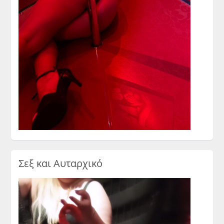
Σεξ και Αυταρχικό