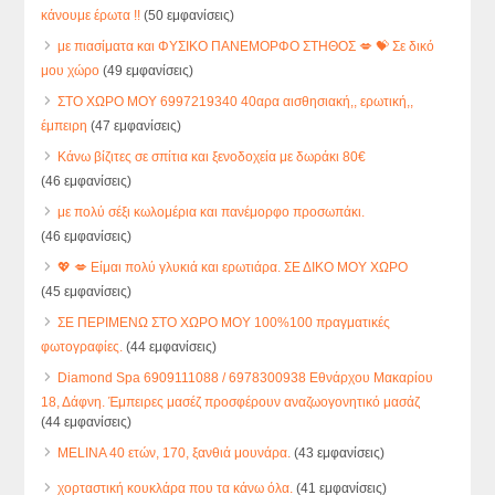
κάνουμε έρωτα !!
(50 εμφανίσεις)
με πιασίματα και ΦΥΣΙΚΟ ΠΑΝΕΜΟΡΦΟ ΣΤΗΘΟΣ 💋 💝 Σε δικό
μου χώρο
(49 εμφανίσεις)
ΣΤΟ ΧΩΡΟ ΜΟΥ 6997219340 40αρα αισθησιακή,, ερωτική,,
έμπειρη
(47 εμφανίσεις)
Κάνω βίζιτες σε σπίτια και ξενοδοχεία με δωράκι 80€
(46 εμφανίσεις)
με πολύ σέξι κωλομέρια και πανέμορφο προσωπάκι.
(46 εμφανίσεις)
💖 💋 Είμαι πολύ γλυκιά και ερωτιάρα. ΣΕ ΔΙΚΟ ΜΟΥ ΧΩΡΟ
(45 εμφανίσεις)
ΣΕ ΠΕΡΙΜΕΝΩ ΣΤΟ ΧΩΡΟ ΜΟΥ 100%100 πραγματικές
φωτογραφίες.
(44 εμφανίσεις)
Diamond Spa 6909111088 / 6978300938 Εθνάρχου Μακαρίου
18, Δάφνη. Έμπειρες μασέζ προσφέρουν αναζωογονητικό μασάζ
(44 εμφανίσεις)
MELINA 40 ετών, 170, ξανθιά μουνάρα.
(43 εμφανίσεις)
χορταστική κουκλάρα που τα κάνω όλα.
(41 εμφανίσεις)