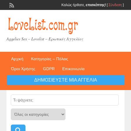
Καλώς ήρθατε,
επισκέπτης!
[
Σύνδεση
]
Aggelies Sex – Lovelist – Ερωτικές Αγγελίες
Αρχική
Κατηγορίες – Πόλεις
Όροι Χρήσης
GDPR
Επικοινωνία
ΔΗΜΟΣΙΕΎΣΤΕ ΜΙΑ ΑΓΓΕΛΊΑ