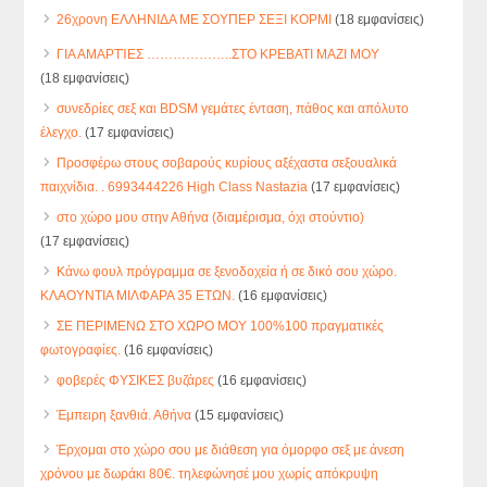
26χρονη ΕΛΛΗΝΙΔΑ ΜΕ ΣΟΥΠΕΡ ΣΕΞΙ ΚΟΡΜΙ
(18 εμφανίσεις)
ΓΙΑ ΑΜΑΡΤΊΕΣ ………………..ΣΤΟ ΚΡΕΒΑΤΙ ΜΑΖΙ ΜΟΥ
(18 εμφανίσεις)
συνεδρίες σεξ και BDSM γεμάτες ένταση, πάθος και απόλυτο
έλεγχο.
(17 εμφανίσεις)
Προσφέρω στους σοβαρούς κυρίους αξέχαστα σεξουαλικά
παιχνίδια. . 6993444226 High Class Nastazia
(17 εμφανίσεις)
στο χώρο μου στην Αθήνα (διαμέρισμα, όχι στούντιο)
(17 εμφανίσεις)
Κάνω φουλ πρόγραμμα σε ξενοδοχεία ή σε δικό σου χώρο.
ΚΛΑΟΥΝΤΙΑ ΜΙΛΦΑΡΑ 35 ΕΤΩΝ.
(16 εμφανίσεις)
ΣΕ ΠΕΡΙΜΕΝΩ ΣΤΟ ΧΩΡΟ ΜΟΥ 100%100 πραγματικές
φωτογραφίες.
(16 εμφανίσεις)
φοβερές ΦΥΣΙΚΕΣ βυζάρες
(16 εμφανίσεις)
Έμπειρη ξανθιά. Αθήνα
(15 εμφανίσεις)
Έρχομαι στο χώρο σου με διάθεση για όμορφο σεξ με άνεση
χρόνου με δωράκι 80€. τηλεφώνησέ μου χωρίς απόκρυψη