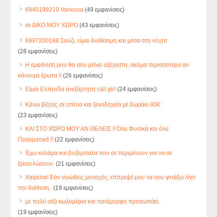
6940199210 Vanessa
(49 εμφανίσεις)
σε ΔΙΚΟ ΜΟΥ ΧΩΡΟ
(43 εμφανίσεις)
6997200188 Σούζι, είμαι διαθέσιμη και μέσα στη νύχτα
(28 εμφανίσεις)
Η εμφάνισή μου θα σου μείνει αξέχαστη, ακόμα περισσότερο αν
κάνουμε έρωτα !!
(26 εμφανίσεις)
Είμαι Ελληνίδα ανεξάρτητη call girl
(24 εμφανίσεις)
Κάνω βίζιτες σε σπίτια και ξενοδοχεία με δωράκι 80€
(23 εμφανίσεις)
ΚΑΙ ΣΤΟ ΧΏΡΟ ΜΟΥ ΑΝ ΘΕΛΕΙΣ !! Όλα Φυσικά και όλα
Πραγματικά !!
(22 εμφανίσεις)
Έχω κολάρα και βυζόμπαλα που σε περιμένουν για να σε
ξεκαυλώσουν.
(21 εμφανίσεις)
Χαίρεται! Εάν νοιώθεις μοναχός, επίτρεψέ μου να σου φτιάξω λίγο
την διάθεση..
(19 εμφανίσεις)
με πολύ σέξι κωλομέρια και πανέμορφο προσωπάκι.
(19 εμφανίσεις)