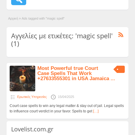
Αρχική
»
Ads tagged with "magic spell"
Αγγελίες με ετικέτες: 'magic spell'
(1)
Most Powerful true Court
Case Spells That Work
+27633555301 in USA Jamaica ...
Ερωτικές Υπηρεσίες
15/04/2025
Court case spells to win any legal matter & stay out of jail. Legal spells
to influence court verdict in your favor. Spells to get
[…]
Lovelist.com.gr