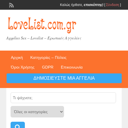
Καλώς ήρθατε,
επισκέπτης!
[
Σύνδεση
]
Aggelies Sex – Lovelist – Ερωτικές Αγγελίες
Αρχική
Κατηγορίες – Πόλεις
Όροι Χρήσης
GDPR
Επικοινωνία
ΔΗΜΟΣΙΕΎΣΤΕ ΜΙΑ ΑΓΓΕΛΊΑ