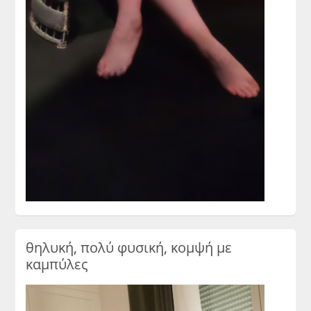
θηλυκή, πολύ φυσική, κομψή με
καμπύλες