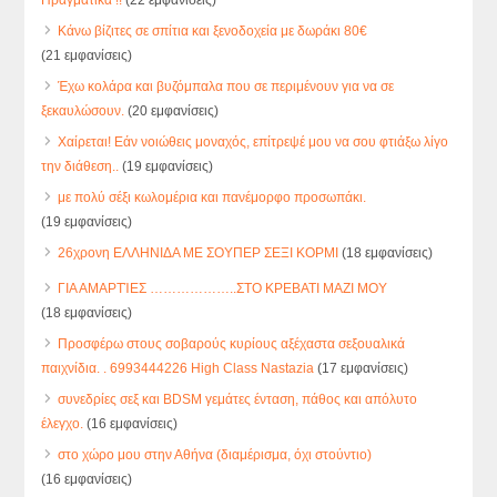
Πραγματικά !!
(22 εμφανίσεις)
Κάνω βίζιτες σε σπίτια και ξενοδοχεία με δωράκι 80€
(21 εμφανίσεις)
Έχω κολάρα και βυζόμπαλα που σε περιμένουν για να σε
ξεκαυλώσουν.
(20 εμφανίσεις)
Χαίρεται! Εάν νοιώθεις μοναχός, επίτρεψέ μου να σου φτιάξω λίγο
την διάθεση..
(19 εμφανίσεις)
με πολύ σέξι κωλομέρια και πανέμορφο προσωπάκι.
(19 εμφανίσεις)
26χρονη ΕΛΛΗΝΙΔΑ ΜΕ ΣΟΥΠΕΡ ΣΕΞΙ ΚΟΡΜΙ
(18 εμφανίσεις)
ΓΙΑ ΑΜΑΡΤΊΕΣ ………………..ΣΤΟ ΚΡΕΒΑΤΙ ΜΑΖΙ ΜΟΥ
(18 εμφανίσεις)
Προσφέρω στους σοβαρούς κυρίους αξέχαστα σεξουαλικά
παιχνίδια. . 6993444226 High Class Nastazia
(17 εμφανίσεις)
συνεδρίες σεξ και BDSM γεμάτες ένταση, πάθος και απόλυτο
έλεγχο.
(16 εμφανίσεις)
στο χώρο μου στην Αθήνα (διαμέρισμα, όχι στούντιο)
(16 εμφανίσεις)