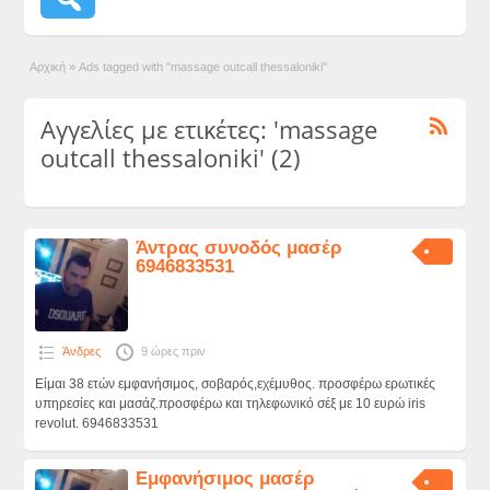
Αρχική
»
Ads tagged with "massage outcall thessaloniki"
Αγγελίες με ετικέτες: 'massage
outcall thessaloniki' (2)
Άντρας συνοδός μασέρ
6946833531
Άνδρες
9 ώρες πριν
Είμαι 38 ετών εμφανήσιμος, σοβαρός,εχέμυθος. προσφέρω ερωτικές
υπηρεσίες και μασάζ.προσφέρω και τηλεφωνικό σέξ με 10 ευρώ iris
revolut. 6946833531
Εμφανήσιμος μασέρ