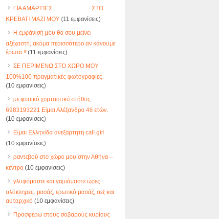
ΓΙΑ ΑΜΑΡΤΊΕΣ ………………..ΣΤΟ
ΚΡΕΒΑΤΙ ΜΑΖΙ ΜΟΥ
(11 εμφανίσεις)
Η εμφάνισή μου θα σου μείνει
αξέχαστη, ακόμα περισσότερο αν κάνουμε
έρωτα !!
(11 εμφανίσεις)
ΣΕ ΠΕΡΙΜΕΝΩ ΣΤΟ ΧΩΡΟ ΜΟΥ
100%100 πραγματικές φωτογραφίες.
(10 εμφανίσεις)
με φυσικό χορταστικό στήθος
6983193221 Είμαι Αλέξανδρα 46 ετών.
(10 εμφανίσεις)
Είμαι Ελληνίδα ανεξάρτητη call girl
(10 εμφανίσεις)
ραντεβού στο χώρο μου στην Αθήνα –
κέντρο
(10 εμφανίσεις)
γλυφόμαστε και γαμιόμαστε ώρες
ολόκληρες. μασάζ, ερωτικό μασάζ, σεξ και
αυταρχικό
(10 εμφανίσεις)
Προσφέρω στους σοβαρούς κυρίους