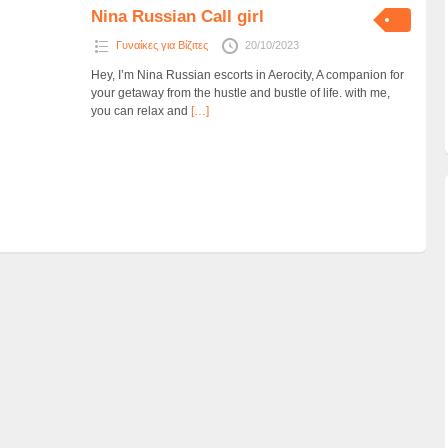
Nina Russian Call girl
Γυναίκες για Βίζιτες
20/10/2023
Hey, I’m Nina Russian escorts in Aerocity, A companion for
your getaway from the hustle and bustle of life. with me,
you can relax and
[…]