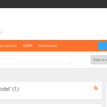
ς
ροι Χρήσης
GDPR
Επικοινωνία
odel' (1)