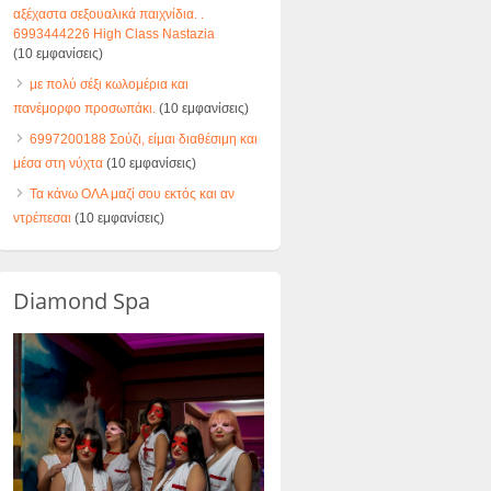
αξέχαστα σεξουαλικά παιχνίδια. .
6993444226 High Class Nastazia
(10 εμφανίσεις)
με πολύ σέξι κωλομέρια και
πανέμορφο προσωπάκι.
(10 εμφανίσεις)
6997200188 Σούζι, είμαι διαθέσιμη και
μέσα στη νύχτα
(10 εμφανίσεις)
Τα κάνω ΟΛΑ μαζί σου εκτός και αν
ντρέπεσαι
(10 εμφανίσεις)
Diamond Spa