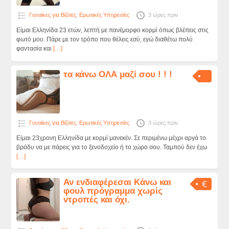
Γυναίκες για Βίζιτες
,
Ερωτικές Υπηρεσίες
3 ώρες πριν
Είμαι Ελληνίδα 23 ετών, λεπτή με πανέμορφο κορμί όπως βλέπεις στις
φωτό μου. Πάρε με τον τρόπο που θέλεις εσύ, εγώ διαθέτω πολύ
φαντασία και
[…]
τα κάνω ΟΛΑ μαζί σου ! ! !
Γυναίκες για Βίζιτες
,
Ερωτικές Υπηρεσίες
3 ώρες πριν
Είμαι 23χρονη Ελληνίδα με κορμί μανεκέν. Σε περιμένω μέχρι αργά το
βράδυ να με πάρεις για το ξενοδοχείο ή το χώρο σου. Ταμπού δεν έχω
[…]
Αν ενδιαφέρεσαι Κάνω και
€
φουλ πρόγραμμα χωρίς
ντροπές και όχι.