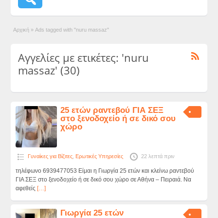
Αρχική
»
Ads tagged with "nuru massaz"
Αγγελίες με ετικέτες: 'nuru
massaz' (30)
25 ετών ραντεβού ΓΙΑ ΣΕΞ
στο ξενοδοχείο ή σε δικό σου
χώρο
Γυναίκες για Βίζιτες
,
Ερωτικές Υπηρεσίες
22 λεπτά πριν
τηλέφωνο 6939477053 Είμαι η Γιωργία 25 ετών και κλείνω ραντεβού
ΓΙΑ ΣΕΞ στο ξενοδοχείο ή σε δικό σου χώρο σε Αθήνα – Πειραιά. Να
αφεθείς
[…]
Γιωργία 25 ετών