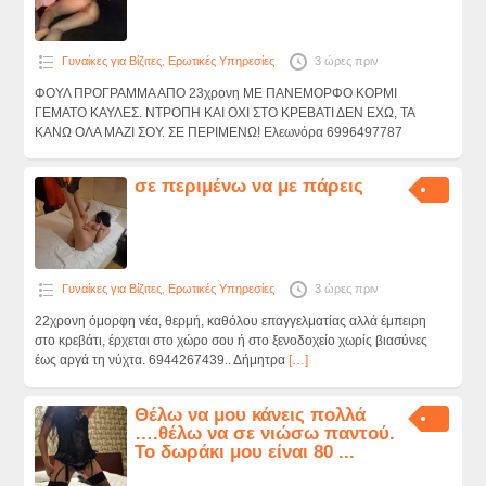
Γυναίκες για Βίζιτες
,
Ερωτικές Υπηρεσίες
3 ώρες πριν
ΦΟΥΛ ΠΡΟΓΡΑΜΜΑ ΑΠΟ 23χρονη ΜΕ ΠΑΝΕΜΟΡΦΟ ΚΟΡΜΙ
ΓΕΜΑΤΟ ΚΑΥΛΕΣ. ΝΤΡΟΠΗ ΚΑΙ ΟΧΙ ΣΤΟ ΚΡΕΒΑΤΙ ΔΕΝ ΕΧΩ, ΤΑ
ΚΑΝΩ ΟΛΑ ΜΑΖΙ ΣΟΥ. ΣΕ ΠΕΡΙΜΕΝΩ! Ελεωνόρα 6996497787
σε περιμένω να με πάρεις
Γυναίκες για Βίζιτες
,
Ερωτικές Υπηρεσίες
3 ώρες πριν
22χρονη όμορφη νέα, θερμή, καθόλου επαγγελματίας αλλά έμπειρη
στο κρεβάτι, έρχεται στο χώρο σου ή στο ξενοδοχείο χωρίς βιασύνες
έως αργά τη νύχτα. 6944267439.. Δήμητρα
[…]
Θέλω να μου κάνεις πολλά
….θέλω να σε νιώσω παντού.
Το δωράκι μου είναι 80 ...