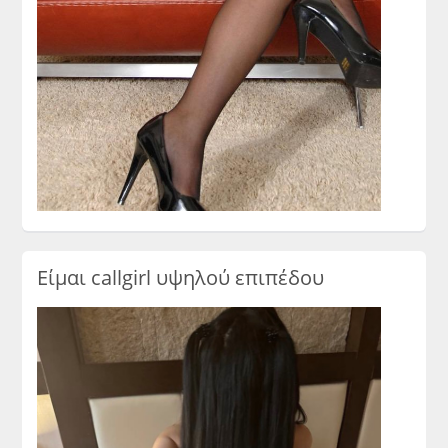
Είμαι callgirl υψηλού επιπέδου