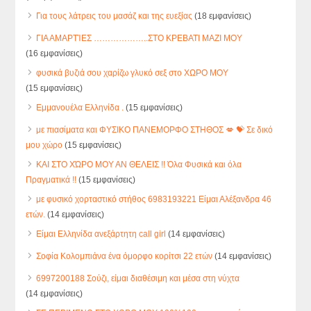
Για τους λάτρεις του μασάζ και της ευεξίας
(18 εμφανίσεις)
ΓΙΑ ΑΜΑΡΤΊΕΣ ………………..ΣΤΟ ΚΡΕΒΑΤΙ ΜΑΖΙ ΜΟΥ
(16 εμφανίσεις)
φυσικά βυζιά σου χαρίζω γλυκό σεξ στο ΧΩΡΟ ΜΟΥ
(15 εμφανίσεις)
Εμμανουέλα Ελληνίδα .
(15 εμφανίσεις)
με πιασίματα και ΦΥΣΙΚΟ ΠΑΝΕΜΟΡΦΟ ΣΤΗΘΟΣ 💋 💝 Σε δικό
μου χώρο
(15 εμφανίσεις)
ΚΑΙ ΣΤΟ ΧΏΡΟ ΜΟΥ ΑΝ ΘΕΛΕΙΣ !! Όλα Φυσικά και όλα
Πραγματικά !!
(15 εμφανίσεις)
με φυσικό χορταστικό στήθος 6983193221 Είμαι Αλέξανδρα 46
ετών.
(14 εμφανίσεις)
Είμαι Ελληνίδα ανεξάρτητη call girl
(14 εμφανίσεις)
Σοφία Κολομπιάνα ένα όμορφο κορίτσι 22 ετών
(14 εμφανίσεις)
6997200188 Σούζι, είμαι διαθέσιμη και μέσα στη νύχτα
(14 εμφανίσεις)