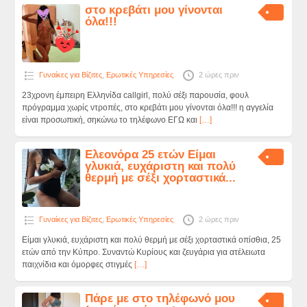
στο κρεβάτι μου γίνονται
όλα!!!
Γυναίκες για Βίζιτες
,
Ερωτικές Υπηρεσίες
2 ώρες πριν
23χρονη έμπειρη Ελληνίδα callgirl, πολύ σέξι παρουσία, φουλ
πρόγραμμα χωρίς ντροπές, στο κρεβάτι μου γίνονται όλα!!! η αγγελία
είναι προσωπική, σηκώνω το τηλέφωνο ΕΓΩ και
[…]
Ελεονόρα 25 ετών Είμαι
γλυκιά, ευχάριστη και πολύ
θερμή με σέξι χορταστικά...
Γυναίκες για Βίζιτες
,
Ερωτικές Υπηρεσίες
2 ώρες πριν
Είμαι γλυκιά, ευχάριστη και πολύ θερμή με σέξι χορταστικά οπίσθια, 25
ετών από την Κύπρο. Συναντώ Κυρίους και ζευγάρια για ατέλειωτα
παιχνίδια και όμορφες στιγμές
[…]
Πάρε με στο τηλέφωνό μου