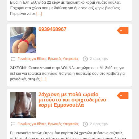
Είμαι η Έλη Ελληνίδα 22 ετών με προκλητικό κορμί γεμάτο καύλες.
Έρχομαι στο χώρο σου με διάθεση για όμορφο σεξ χωρίς βιασύνες.
Περιμένω να σε
[…]
6939468967
Γυναίκες για Βίζιτες
,
Ερωτικές Υπηρεσίες
2 ώρες πριν
24ΧΡΟΝΗ Θεσσαλονικιά στην ΑΘΗΝΑ στο χώρο σου. Με διάθεση για
σεξ και για ερωτικά παιχνίδια, θα γίνει η παρτενέρ σου στο κρεβάτι για
μοναδικές στιγμές
[…]
24χρονη με πολύ ωραίο
μπούστο και σφιχτοδεμένο
κορμί Εμμανουέλα
Γυναίκες για Βίζιτες
,
Ερωτικές Υπηρεσίες
2 ώρες πριν
Εμμανουέλα Aπελευθερωμένο κορίτσι 24 χρονών με έντονο σεξαπίλ,
πολύ καυλιάρα στο κρεβάτι με πολύ ωραίο μπούστο και σφιχτοδεμένο