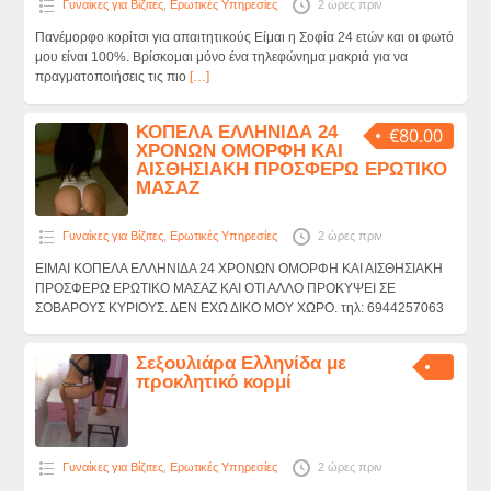
Γυναίκες για Βίζιτες
,
Ερωτικές Υπηρεσίες
2 ώρες πριν
Πανέμορφο κορίτσι για απαιτητικούς Είμαι η Σοφία 24 ετών και οι φωτό
μου είναι 100%. Βρίσκομαι μόνο ένα τηλεφώνημα μακριά για να
πραγματοποιήσεις τις πιο
[…]
ΚΟΠΕΛΑ ΕΛΛΗΝΙΔΑ 24
€80.00
ΧΡΟΝΩΝ ΟΜΟΡΦΗ ΚΑΙ
ΑΙΣΘΗΣΙΑΚΗ ΠΡΟΣΦΕΡΩ ΕΡΩΤΙΚΟ
ΜΑΣΑΖ
Γυναίκες για Βίζιτες
,
Ερωτικές Υπηρεσίες
2 ώρες πριν
ΕΙΜΑΙ ΚΟΠΕΛΑ ΕΛΛΗΝΙΔΑ 24 ΧΡΟΝΩΝ ΟΜΟΡΦΗ ΚΑΙ ΑΙΣΘΗΣΙΑΚΗ
ΠΡΟΣΦΕΡΩ ΕΡΩΤΙΚΟ ΜΑΣΑΖ ΚΑΙ ΟΤΙ ΑΛΛΟ ΠΡΟΚΥΨΕΙ ΣΕ
ΣΟΒΑΡΟΥΣ ΚΥΡΙΟΥΣ. ΔΕΝ ΕΧΩ ΔΙΚΟ ΜΟΥ ΧΩΡΟ. τηλ: 6944257063
Σεξουλιάρα Ελληνίδα με
προκλητικό κορμί
Γυναίκες για Βίζιτες
,
Ερωτικές Υπηρεσίες
2 ώρες πριν