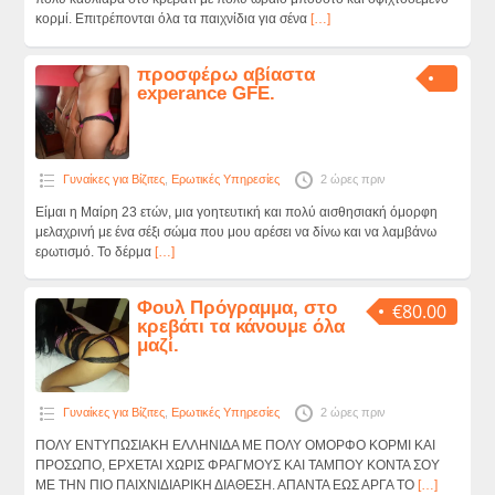
κορμί. Επιτρέπονται όλα τα παιχνίδια για σένα
[…]
προσφέρω αβίαστα
experance GFE.
Γυναίκες για Βίζιτες
,
Ερωτικές Υπηρεσίες
2 ώρες πριν
Είμαι η Μαίρη 23 ετών, μια γοητευτική και πολύ αισθησιακή όμορφη
μελαχρινή με ένα σέξι σώμα που μου αρέσει να δίνω και να λαμβάνω
ερωτισμό. Το δέρμα
[…]
Φουλ Πρόγραμμα, στο
€80.00
κρεβάτι τα κάνουμε όλα
μαζί.
Γυναίκες για Βίζιτες
,
Ερωτικές Υπηρεσίες
2 ώρες πριν
ΠΟΛΥ ΕΝΤΥΠΩΣΙΑΚΗ ΕΛΛΗΝΙΔΑ ΜΕ ΠΟΛΥ ΟΜΟΡΦΟ ΚΟΡΜΙ ΚΑΙ
ΠΡΟΣΩΠΟ, ΕΡΧΕΤΑΙ ΧΩΡΙΣ ΦΡΑΓΜΟΥΣ ΚΑΙ ΤΑΜΠΟΥ ΚΟΝΤΑ ΣΟΥ
ΜΕ ΤΗΝ ΠΙΟ ΠΑΙΧΝΙΔΙΑΡΙΚΗ ΔΙΑΘΕΣΗ. ΑΠΑΝΤΑ ΕΩΣ ΑΡΓΑ ΤΟ
[…]