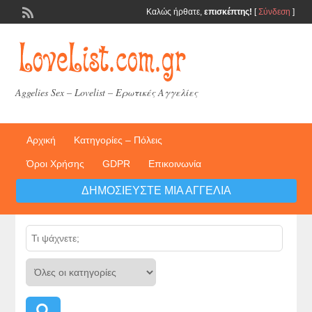
Καλώς ήρθατε,
επισκέπτης!
[
Σύνδεση
]
Aggelies Sex – Lovelist – Ερωτικές Αγγελίες
Αρχική
Κατηγορίες – Πόλεις
Όροι Χρήσης
GDPR
Επικοινωνία
ΔΗΜΟΣΙΕΎΣΤΕ ΜΙΑ ΑΓΓΕΛΊΑ