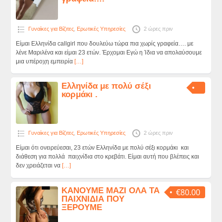
Γυναίκες για Βίζιτες
,
Ερωτικές Υπηρεσίες
2 ώρες πριν
Είμαι Ελληνίδα callgirl που δουλεύω τώρα πια χωρίς γραφεία…. με
λένε Μαριλένα και είμαι 23 ετών. Έρχομαι Εγώ η Ίδια να απολαύσουμε
μια υπέροχη εμπειρία
[…]
Ελληνίδα με πολύ σέξι
κορμάκι .
Γυναίκες για Βίζιτες
,
Ερωτικές Υπηρεσίες
2 ώρες πριν
Είμαι ότι ονειρεύεσαι, 23 ετών Ελληνίδα με πολύ σέξι κορμάκι και
διάθεση για πολλά παιχνίδια στο κρεβάτι. Είμαι αυτή που βλέπεις και
δεν χρειάζεται να
[…]
ΚΑΝΟΥΜΕ ΜΑΖΙ ΟΛΑ ΤΑ
€80.00
ΠΑΙΧΝΙΔΙΑ ΠΟΥ
ΞΕΡΟΥΜΕ