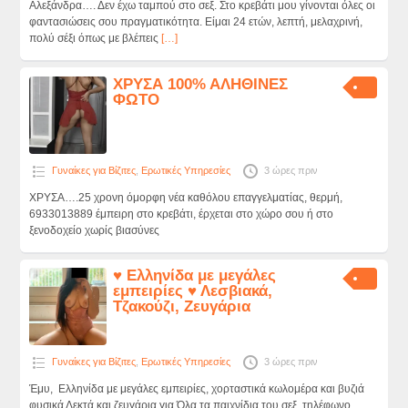
Αλεξάνδρα…. Δεν έχω ταμπού στο σεξ. Στο κρεβάτι μου γίνονται όλες οι
φαντασιώσεις σου πραγματικότητα. Είμαι 24 ετών, λεπτή, μελαχρινή,
πολύ σέξι όπως με βλέπεις
[…]
ΧΡΥΣΑ 100% ΑΛΗΘΙΝΕΣ
ΦΩΤΟ
Γυναίκες για Βίζιτες
,
Ερωτικές Υπηρεσίες
3 ώρες πριν
ΧΡΥΣΑ….25 χρονη όμορφη νέα καθόλου επαγγελματίας, θερμή,
6933013889 έμπειρη στο κρεβάτι, έρχεται στο χώρο σου ή στο
ξενοδοχείο χωρίς βιασύνες
♥ Ελληνίδα με μεγάλες
εμπειρίες ♥ Λεσβιακά,
Τζακούζι, Ζευγάρια
Γυναίκες για Βίζιτες
,
Ερωτικές Υπηρεσίες
3 ώρες πριν
Έμυ, Ελληνίδα με μεγάλες εμπειρίες, χορταστικά κωλομέρα και βυζιά
φυσικά Δεκτά και ζευγάρια για Όλα τα παιχνίδια του σεξ. τηλέφωνο