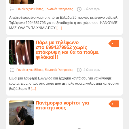
Γυναίκες για Βίζιτες
,
Ερωτικές Υπηρεσίες
2 ώρες πριν
Aπελευθερωμένο κορίτσι από τη Ελλάδα 25 χρονών με έντονο σεξαπίλ.
Τηλέφωνο 6994381793 για το ξενοδοχείο ή στο χώρο σου. ΚΑΝΟΥΜΕ
ΜΑΖΙ ΟΛΑ ΤΑ ΠΑΙΧΝΙΔΙΑ ΠΟΥ
[…]
Πάρε με τηλέφωνο
στο 6994379952 χωρίς
απόκρυψη και θα τα πούμε.
φιλάκια!!!
Γυναίκες για Βίζιτες
,
Ερωτικές Υπηρεσίες
2 ώρες πριν
Είμαι μια τρυφερή Ελληνίδα και έρχομαι κοντά σου για να κάνουμε
έρωτα. Είμαι όπως στις φωτό μου με πολύ ωραία κωλομέρια και φυσικά
βυζιά 3αρια!!!
[…]
Πανέμορφο κορίτσι για
απαιτητικούς