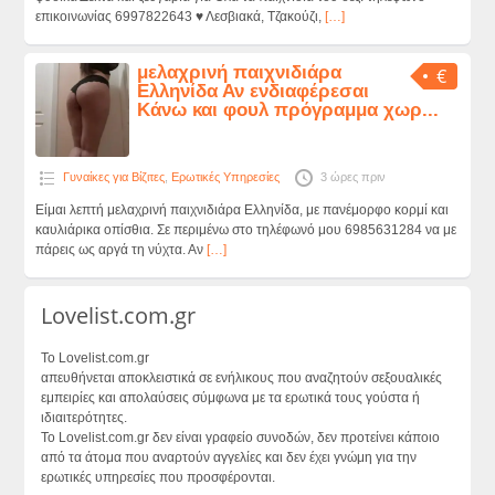
επικοινωνίας 6997822643 ♥ Λεσβιακά, Τζακούζι,
[…]
μελαχρινή παιχνιδιάρα
€
Ελληνίδα Αν ενδιαφέρεσαι
Κάνω και φουλ πρόγραμμα χωρ...
Γυναίκες για Βίζιτες
,
Ερωτικές Υπηρεσίες
3 ώρες πριν
Είμαι λεπτή μελαχρινή παιχνιδιάρα Ελληνίδα, με πανέμορφο κορμί και
καυλιάρικα οπίσθια. Σε περιμένω στο τηλέφωνό μου 6985631284 να με
πάρεις ως αργά τη νύχτα. Αν
[…]
Lovelist.com.gr
Το Lovelist.com.gr
απευθήνεται αποκλειστικά σε ενήλικους που αναζητούν σεξουαλικές
εμπειρίες και απολαύσεις σύμφωνα με τα ερωτικά τους γούστα ή
ιδιαιτερότητες.
Το Lovelist.com.gr δεν είναι γραφείο συνοδών, δεν προτείνει κάποιο
από τα άτομα που αναρτούν αγγελίες και δεν έχει γνώμη για την
ερωτικές υπηρεσίες που προσφέρονται.