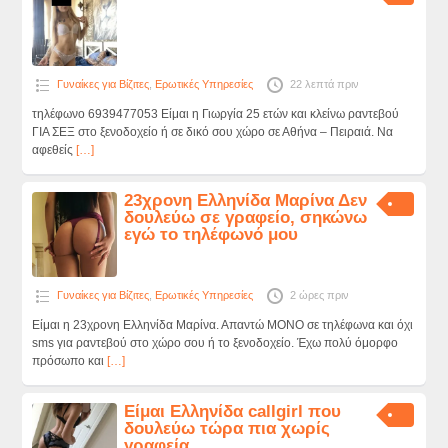
Γυναίκες για Βίζιτες
,
Ερωτικές Υπηρεσίες
22 λεπτά πριν
τηλέφωνο 6939477053 Είμαι η Γιωργία 25 ετών και κλείνω ραντεβού
ΓΙΑ ΣΕΞ στο ξενοδοχείο ή σε δικό σου χώρο σε Αθήνα – Πειραιά. Να
αφεθείς
[…]
23χρονη Ελληνίδα Μαρίνα Δεν
δουλεύω σε γραφείο, σηκώνω
εγώ το τηλέφωνό μου
Γυναίκες για Βίζιτες
,
Ερωτικές Υπηρεσίες
2 ώρες πριν
Είμαι η 23χρονη Ελληνίδα Μαρίνα. Απαντώ ΜΟΝΟ σε τηλέφωνα και όχι
sms για ραντεβού στο χώρο σου ή το ξενοδοχείο. Έχω πολύ όμορφο
πρόσωπο και
[…]
Είμαι Ελληνίδα callgirl που
δουλεύω τώρα πια χωρίς
γραφεία….