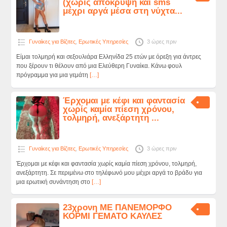
(χωρίς απόκρυψη και sms
μέχρι αργά μέσα στη νύχτα...
Γυναίκες για Βίζιτες
,
Ερωτικές Υπηρεσίες
3 ώρες πριν
Είμαι τολμηρή και σεξουλιάρα Ελληνίδα 25 ετών με όρεξη για άντρες
που ξέρουν τι θέλουν από μια Ελεύθερη Γυναίκα. Κάνω φουλ
πρόγραμμα για μια γεμάτη
[…]
Έρχομαι με κέφι και φαντασία
χωρίς καμία πίεση χρόνου,
τολμηρή, ανεξάρτητη ...
Γυναίκες για Βίζιτες
,
Ερωτικές Υπηρεσίες
3 ώρες πριν
Έρχομαι με κέφι και φαντασία χωρίς καμία πίεση χρόνου, τολμηρή,
ανεξάρτητη. Σε περιμένω στο τηλέφωνό μου μέχρι αργά το βράδυ για
μια ερωτική συνάντηση στο
[…]
23χρονη ΜΕ ΠΑΝΕΜΟΡΦΟ
ΚΟΡΜΙ ΓΕΜΑΤΟ ΚΑΥΛΕΣ