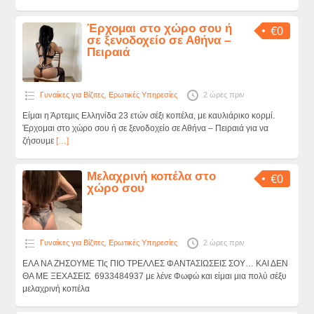
Έρχομαι στο χώρο σου ή
€0
σε ξενοδοχείο σε Αθήνα –
Πειραιά
Γυναίκες για Βίζιτες
,
Ερωτικές Υπηρεσίες
2 ώρες πριν
Είμαι η Άρτεμις Ελληνίδα 23 ετών σέξι κοπέλα, με καυλιάρικο κορμί.
Έρχομαι στο χώρο σου ή σε ξενοδοχείο σε Αθήνα – Πειραιά για να
ζήσουμε
[…]
Μελαχρινή κοπέλα στο
€0
χώρο σου
Γυναίκες για Βίζιτες
,
Ερωτικές Υπηρεσίες
2 ώρες πριν
ΕΛΑ ΝΑ ΖΗΣΟΥΜΕ ΤΙς ΠΙΟ ΤΡΕΛΛΕΣ ΦΑΝΤΑΣΙΩΣΕΙΣ ΣΟΥ… ΚΑΙ ΔΕΝ
ΘΑ ΜΕ ΞΕΧΑΣΕΙΣ 6933484937 με λένε Φωφώ και είμαι μια πολύ σέξυ
μελαχρινή κοπέλα