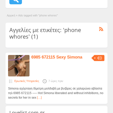
Αρχική
»
Ads tagged with "phone whores"
Αγγελίες με ετικέτες: 'phone
whores' (1)
6985 672115 Sexy Simona
€0
Ερωτικές Υπηρεσίες
7 ώρες πριν
Simona αχόρταγη δίμετρη μολδαβή με βυζάρες σε χαλαρώνει αβίαστα
τηλ 6985 672115 —– Hot Simona liberated and without inhibitions, no
secrets for her in sex
[…]
Lovelist.com.gr