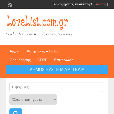
Καλώς ήρθατε,
επισκέπτης!
[
Σύνδεση
]
Aggelies Sex – Lovelist – Ερωτικές Αγγελίες
Αρχική
Κατηγορίες – Πόλεις
Όροι Χρήσης
GDPR
Επικοινωνία
ΔΗΜΟΣΙΕΎΣΤΕ ΜΙΑ ΑΓΓΕΛΊΑ