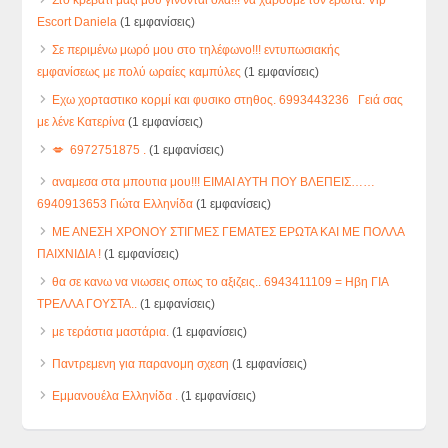
Escort Daniela
(1 εμφανίσεις)
Σε περιμένω μωρό μου στο τηλέφωνο!!! εντυπωσιακής
εμφανίσεως με πολύ ωραίες καμπύλες
(1 εμφανίσεις)
Εχω χορταστικο κορμί και φυσικο στηθος. 6993443236 Γειά σας
με λένε Κατερίνα
(1 εμφανίσεις)
💋 6972751875 .
(1 εμφανίσεις)
αναμεσα στα μπουτια μου!!! ΕΙΜΑΙ ΑΥΤΗ ΠΟΥ ΒΛΕΠΕΙΣ……
6940913653 Γιώτα Ελληνίδα
(1 εμφανίσεις)
ΜΕ ΑΝΕΣΗ ΧΡΟΝΟΥ ΣΤΙΓΜΕΣ ΓΕΜΑΤΕΣ ΕΡΩΤΑ ΚΑΙ ΜΕ ΠΟΛΛΑ
ΠΑΙΧΝΙΔΙΑ !
(1 εμφανίσεις)
θα σε κανω να νιωσεις οπως το αξιζεις.. 6943411109 = Hβη ΓΙΑ
ΤΡΕΛΛΑ ΓΟΥΣΤΑ..
(1 εμφανίσεις)
με τεράστια μαστάρια.
(1 εμφανίσεις)
Παντρεμενη για παρανομη σχεση
(1 εμφανίσεις)
Εμμανουέλα Ελληνίδα .
(1 εμφανίσεις)