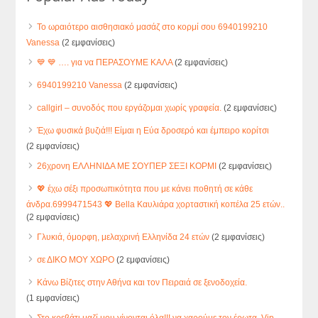
Το ωραιότερο αισθησιακό μασάζ στο κορμί σου 6940199210
Vanessa
(2 εμφανίσεις)
💙 💙 …. για να ΠΕΡΑΣΟΥΜΕ ΚΑΛΑ
(2 εμφανίσεις)
6940199210 Vanessa
(2 εμφανίσεις)
callgirl – συνοδός που εργάζομαι χωρίς γραφεία.
(2 εμφανίσεις)
Έχω φυσικά βυζιά!!! Είμαι η Εύα δροσερό και έμπειρο κορίτσι
(2 εμφανίσεις)
26χρονη ΕΛΛΗΝΙΔΑ ΜΕ ΣΟΥΠΕΡ ΣΕΞΙ ΚΟΡΜΙ
(2 εμφανίσεις)
💖 έχω σέξι προσωπικότητα που με κάνει ποθητή σε κάθε
άνδρα.6999471543 💖 Bella Καυλιάρα χορταστική κοπέλα 25 ετών..
(2 εμφανίσεις)
Γλυκιά, όμορφη, μελαχρινή Ελληνίδα 24 ετών
(2 εμφανίσεις)
σε ΔΙΚΟ ΜΟΥ ΧΩΡΟ
(2 εμφανίσεις)
Κάνω Βίζιτες στην Αθήνα και τον Πειραιά σε ξενοδοχεία.
(1 εμφανίσεις)
Στο κρεβάτι μαζί μου γίνονται όλα!!! να χαρούμε τον έρωτα. Vip