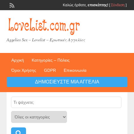
Καλώς ήρθατε,
επισκέπτης!
[
Σύνδεση
]
Aggelies Sex – Lovelist – Ερωτικές Αγγελίες
Αρχική
Κατηγορίες – Πόλεις
Όροι Χρήσης
GDPR
Επικοινωνία
ΔΗΜΟΣΙΕΎΣΤΕ ΜΙΑ ΑΓΓΕΛΊΑ