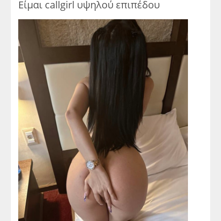
Είμαι callgirl υψηλού επιπέδου