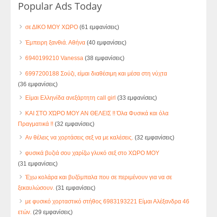
Popular Ads Today
σε ΔΙΚΟ ΜΟΥ ΧΩΡΟ
(61 εμφανίσεις)
Έμπειρη ξανθιά. Αθήνα
(40 εμφανίσεις)
6940199210 Vanessa
(38 εμφανίσεις)
6997200188 Σούζι, είμαι διαθέσιμη και μέσα στη νύχτα
(36 εμφανίσεις)
Είμαι Ελληνίδα ανεξάρτητη call girl
(33 εμφανίσεις)
ΚΑΙ ΣΤΟ ΧΏΡΟ ΜΟΥ ΑΝ ΘΕΛΕΙΣ !! Όλα Φυσικά και όλα
Πραγματικά !!
(32 εμφανίσεις)
Αν θέλεις να χορτάσεις σεξ να με καλέσεις.
(32 εμφανίσεις)
φυσικά βυζιά σου χαρίζω γλυκό σεξ στο ΧΩΡΟ ΜΟΥ
(31 εμφανίσεις)
Έχω κολάρα και βυζόμπαλα που σε περιμένουν για να σε
ξεκαυλώσουν.
(31 εμφανίσεις)
με φυσικό χορταστικό στήθος 6983193221 Είμαι Αλέξανδρα 46
ετών.
(29 εμφανίσεις)