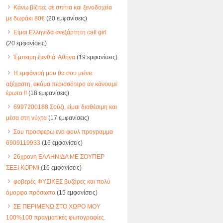
Κάνω βίζιτες σε σπίτια και ξενοδοχεία
με δωράκι 80€
(20 εμφανίσεις)
Είμαι Ελληνίδα ανεξάρτητη call girl
(20 εμφανίσεις)
Έμπειρη ξανθιά. Αθήνα
(19 εμφανίσεις)
Η εμφάνισή μου θα σου μείνει
αξέχαστη, ακόμα περισσότερο αν κάνουμε
έρωτα !!
(18 εμφανίσεις)
6997200188 Σούζι, είμαι διαθέσιμη και
μέσα στη νύχτα
(17 εμφανίσεις)
Σου προσφερω ενα φουλ προγραμμα
6909119933
(16 εμφανίσεις)
26χρονη ΕΛΛΗΝΙΔΑ ΜΕ ΣΟΥΠΕΡ
ΣΕΞΙ ΚΟΡΜΙ
(16 εμφανίσεις)
φοβερές ΦΥΣΙΚΕΣ βυζάρες και πολύ
όμορφο πρόσωπο
(15 εμφανίσεις)
ΣΕ ΠΕΡΙΜΕΝΩ ΣΤΟ ΧΩΡΟ ΜΟΥ
100%100 πραγματικές φωτογραφίες.