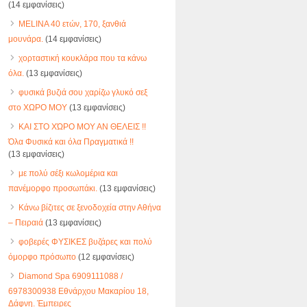
(14 εμφανίσεις)
MELINA 40 ετών, 170, ξανθιά
μουνάρα.
(14 εμφανίσεις)
χορταστική κουκλάρα που τα κάνω
όλα.
(13 εμφανίσεις)
φυσικά βυζιά σου χαρίζω γλυκό σεξ
στο ΧΩΡΟ ΜΟΥ
(13 εμφανίσεις)
ΚΑΙ ΣΤΟ ΧΏΡΟ ΜΟΥ ΑΝ ΘΕΛΕΙΣ !!
Όλα Φυσικά και όλα Πραγματικά !!
(13 εμφανίσεις)
με πολύ σέξι κωλομέρια και
πανέμορφο προσωπάκι.
(13 εμφανίσεις)
Κάνω βίζιτες σε ξενοδοχεία στην Αθήνα
– Πειραιά
(13 εμφανίσεις)
φοβερές ΦΥΣΙΚΕΣ βυζάρες και πολύ
όμορφο πρόσωπο
(12 εμφανίσεις)
Diamond Spa 6909111088 /
6978300938 Εθνάρχου Μακαρίου 18,
Δάφνη. Έμπειρες