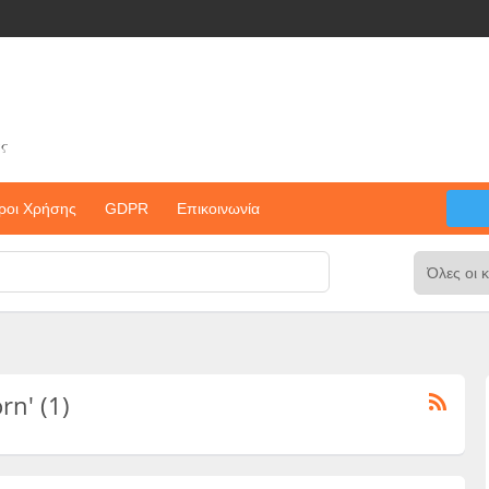
ς
ροι Χρήσης
GDPR
Επικοινωνία
rn' (1)