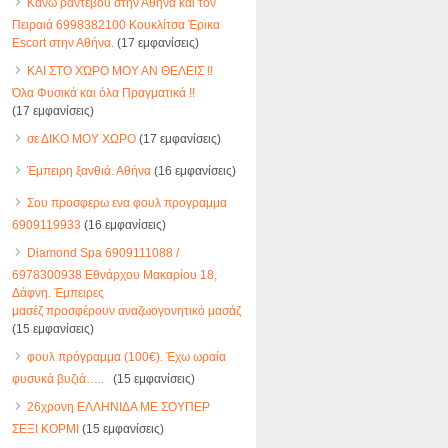
Κάνω ραντεβού στην Αθήνα και τον
Πειραιά 6998382100 Κουκλίτσα Έρικα
Escort στην Αθήνα.
(17 εμφανίσεις)
ΚΑΙ ΣΤΟ ΧΏΡΟ ΜΟΥ ΑΝ ΘΕΛΕΙΣ !!
Όλα Φυσικά και όλα Πραγματικά !!
(17 εμφανίσεις)
σε ΔΙΚΟ ΜΟΥ ΧΩΡΟ
(17 εμφανίσεις)
Έμπειρη ξανθιά. Αθήνα
(16 εμφανίσεις)
Σου προσφερω ενα φουλ προγραμμα
6909119933
(16 εμφανίσεις)
Diamond Spa 6909111088 /
6978300938 Εθνάρχου Μακαρίου 18,
Δάφνη. Έμπειρες
μασέζ προσφέρουν αναζωογονητικό μασάζ
(15 εμφανίσεις)
φουλ πρόγραμμα (100€). Έχω ωραία
φυσυκά βυζιά…..
(15 εμφανίσεις)
26χρονη ΕΛΛΗΝΙΔΑ ΜΕ ΣΟΥΠΕΡ
ΣΕΞΙ ΚΟΡΜΙ
(15 εμφανίσεις)