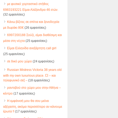
με φυσικό χορταστικό στήθος
6983193221 Είμαι Αλέξανδρα 46 ετών.
(32 εμφανίσεις)
Κάνω βίζιτες σε σπίτια και ξενοδοχεία
με δωράκι 80€
(26 εμφανίσεις)
6997200188 Σούζι, είμαι διαθέσιμη και
μέσα στη νύχτα
(25 εμφανίσεις)
Είμαι Ελληνίδα ανεξάρτητη call girl
(25 εμφανίσεις)
σε δικό μου χώρο
(24 εμφανίσεις)
Russian Mistress Victoria 38 years old
with my own luxurious place. 💥 – και
τηλεφωνικό σεξ –
(18 εμφανίσεις)
ραντεβού στο χώρο μου στην Αθήνα –
κέντρο
(17 εμφανίσεις)
Η εμφάνισή μου θα σου μείνει
αξέχαστη, ακόμα περισσότερο αν κάνουμε
έρωτα !!
(17 εμφανίσεις)