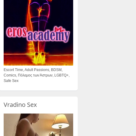
Escort Time, Adult Passions, BDSM,
Comics, Πόλεμος των Άστρων, LGBTQ+,
Safe Sex
Vradino Sex