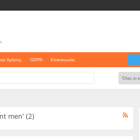
ς
ροι Χρήσης
GDPR
Επικοινωνία
ent men' (2)