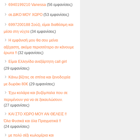
6940199210 Vanessa
(56 εμφανίσεις)
σε ΔΙΚΟ ΜΟΥ ΧΩΡΟ
(53 εμφανίσεις)
6997200188 Σούζι, είμαι διαθέσιμη και
μέσα στη νύχτα
(34 εμφανίσεις)
Η εμφάνισή μου θα σου μείνει
αξέχαστη, ακόμα περισσότερο αν κάνουμε
έρωτα !!
(32 εμφανίσεις)
Είμαι Ελληνίδα ανεξάρτητη call girl
(29 εμφανίσεις)
Κάνω βίζιτες σε σπίτια και ξενοδοχεία
με δωράκι 80€
(29 εμφανίσεις)
Έχω κολάρα και βυζόμπαλα που σε
περιμένουν για να σε ξεκαυλώσουν.
(27 εμφανίσεις)
ΚΑΙ ΣΤΟ ΧΏΡΟ ΜΟΥ ΑΝ ΘΕΛΕΙΣ !!
Όλα Φυσικά και όλα Πραγματικά !!
(24 εμφανίσεις)
με πολύ σέξι κωλομέρια και