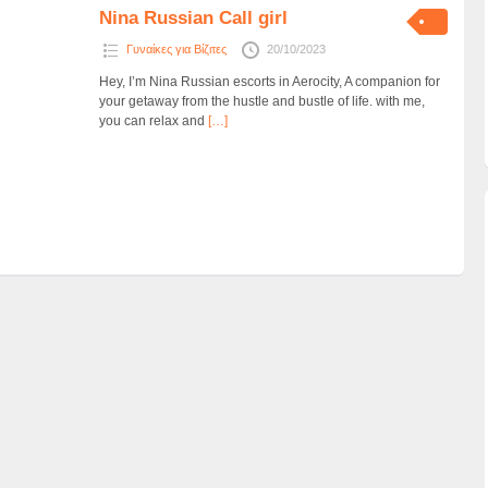
Nina Russian Call girl
Γυναίκες για Βίζιτες
20/10/2023
Hey, I’m Nina Russian escorts in Aerocity, A companion for
your getaway from the hustle and bustle of life. with me,
you can relax and
[…]