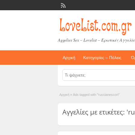
Aggelies Sex – Lovelist – Ερωτικές Αγγελίε
Αρχική
Κατηγορίες – Πόλεις
Ό
Αρχική
»
Ads tagged with "russianescort"
Αγγελίες με ετικέτες: 'r