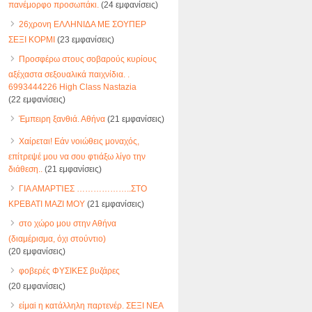
πανέμορφο προσωπάκι.
(24 εμφανίσεις)
26χρονη ΕΛΛΗΝΙΔΑ ΜΕ ΣΟΥΠΕΡ
ΣΕΞΙ ΚΟΡΜΙ
(23 εμφανίσεις)
Προσφέρω στους σοβαρούς κυρίους
αξέχαστα σεξουαλικά παιχνίδια. .
6993444226 High Class Nastazia
(22 εμφανίσεις)
Έμπειρη ξανθιά. Αθήνα
(21 εμφανίσεις)
Χαίρεται! Εάν νοιώθεις μοναχός,
επίτρεψέ μου να σου φτιάξω λίγο την
διάθεση..
(21 εμφανίσεις)
ΓΙΑ ΑΜΑΡΤΊΕΣ ………………..ΣΤΟ
ΚΡΕΒΑΤΙ ΜΑΖΙ ΜΟΥ
(21 εμφανίσεις)
στο χώρο μου στην Αθήνα
(διαμέρισμα, όχι στούντιο)
(20 εμφανίσεις)
φοβερές ΦΥΣΙΚΕΣ βυζάρες
(20 εμφανίσεις)
είμαi η κατάλληλη παρτενέρ. ΣΕΞΙ ΝΕΑ