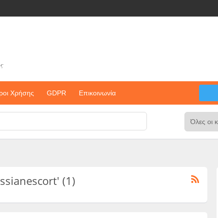
ς
ροι Χρήσης
GDPR
Επικοινωνία
ussianescort' (1)