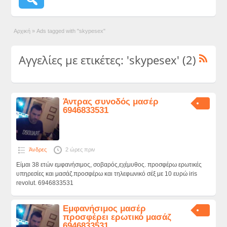
Αρχική
»
Ads tagged with "skypesex"
Αγγελίες με ετικέτες: 'skypesex' (2)
Άντρας συνοδός μασέρ
6946833531
Άνδρες
2 ώρες πριν
Είμαι 38 ετών εμφανήσιμος, σοβαρός,εχέμυθος. προσφέρω ερωτικές
υπηρεσίες και μασάζ.προσφέρω και τηλεφωνικό σέξ με 10 ευρώ iris
revolut. 6946833531
Εμφανήσιμος μασέρ
προσφέρει ερωτικό μασάζ
6946833531