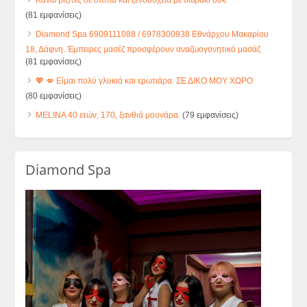
Κάνω βίζιτες σε σπίτια και ξενοδοχεία με δωράκι 80€
(81 εμφανίσεις)
Diamond Spa 6909111088 / 6978300938 Εθνάρχου Μακαρίου
18, Δάφνη. Έμπειρες μασέζ προσφέρουν αναζωογονητικό μασάζ
(81 εμφανίσεις)
💖 💋 Είμαι πολύ γλυκιά και ερωτιάρα. ΣΕ ΔΙΚΟ ΜΟΥ ΧΩΡΟ
(80 εμφανίσεις)
MELINA 40 ετών, 170, ξανθιά μουνάρα.
(79 εμφανίσεις)
Diamond Spa