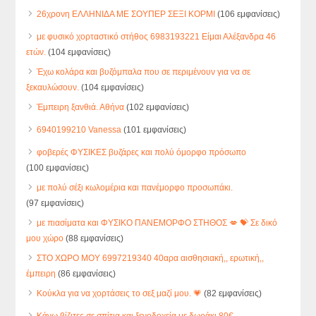
26χρονη ΕΛΛΗΝΙΔΑ ΜΕ ΣΟΥΠΕΡ ΣΕΞΙ ΚΟΡΜΙ
(106 εμφανίσεις)
με φυσικό χορταστικό στήθος 6983193221 Είμαι Αλέξανδρα 46
ετών.
(104 εμφανίσεις)
Έχω κολάρα και βυζόμπαλα που σε περιμένουν για να σε
ξεκαυλώσουν.
(104 εμφανίσεις)
Έμπειρη ξανθιά. Αθήνα
(102 εμφανίσεις)
6940199210 Vanessa
(101 εμφανίσεις)
φοβερές ΦΥΣΙΚΕΣ βυζάρες και πολύ όμορφο πρόσωπο
(100 εμφανίσεις)
με πολύ σέξι κωλομέρια και πανέμορφο προσωπάκι.
(97 εμφανίσεις)
με πιασίματα και ΦΥΣΙΚΟ ΠΑΝΕΜΟΡΦΟ ΣΤΗΘΟΣ 💋 💝 Σε δικό
μου χώρο
(88 εμφανίσεις)
ΣΤΟ ΧΩΡΟ ΜΟΥ 6997219340 40αρα αισθησιακή,, ερωτική,,
έμπειρη
(86 εμφανίσεις)
Κούκλα για να χορτάσεις το σεξ μαζί μου. 💗
(82 εμφανίσεις)