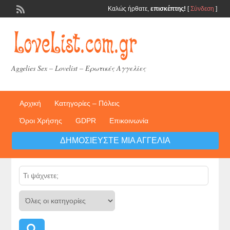
Καλώς ήρθατε,
επισκέπτης!
[
Σύνδεση
]
Aggelies Sex – Lovelist – Ερωτικές Αγγελίες
Αρχική
Κατηγορίες – Πόλεις
Όροι Χρήσης
GDPR
Επικοινωνία
ΔΗΜΟΣΙΕΎΣΤΕ ΜΙΑ ΑΓΓΕΛΊΑ