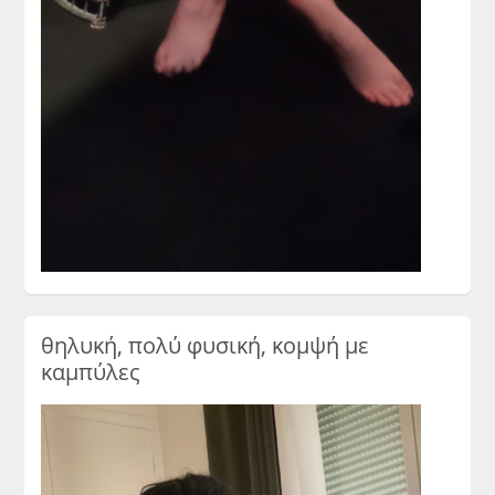
θηλυκή, πολύ φυσική, κομψή με
καμπύλες