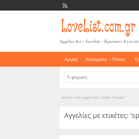
Aggelies Sex – Lovelist – Ερωτικές Αγγελίε
Αρχική
Κατηγορίες – Πόλεις
Ό
Αρχική
»
Ads tagged with "spells of magic"
Αγγελίες με ετικέτες: 'sp