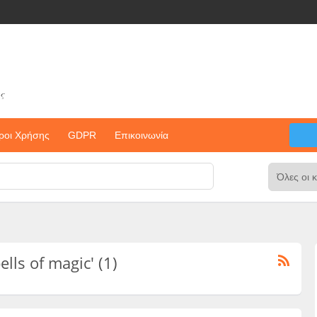
ς
ροι Χρήσης
GDPR
Επικοινωνία
ells of magic' (1)