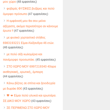
μου χώρο
(48 εμφανίσεις)
φοβερές ΦΥΣΙΚΕΣ βυζάρες και πολύ
όμορφο πρόσωπο
(47 εμφανίσεις)
Η εμφάνισή μου θα σου μείνει
αξέχαστη, ακόμα περισσότερο αν κάνουμε
έρωτα !!
(47 εμφανίσεις)
με φυσικό χορταστικό στήθος
6983193221 Είμαι Αλέξανδρα 46 ετών.
(46 εμφανίσεις)
με πολύ σέξι κωλομέρια και
πανέμορφο προσωπάκι.
(45 εμφανίσεις)
ΣΤΟ ΧΩΡΟ ΜΟΥ 6997219340 40αρα
αισθησιακή,, ερωτική,, έμπειρη
(44 εμφανίσεις)
Κάνω βίζιτες σε σπίτια και ξενοδοχεία
με δωράκι 80€
(43 εμφανίσεις)
💖 💋 Είμαι πολύ γλυκιά και ερωτιάρα.
ΣΕ ΔΙΚΟ ΜΟΥ ΧΩΡΟ
(43 εμφανίσεις)
ΣΕ ΠΕΡΙΜΕΝΩ ΣΤΟ ΧΩΡΟ ΜΟΥ