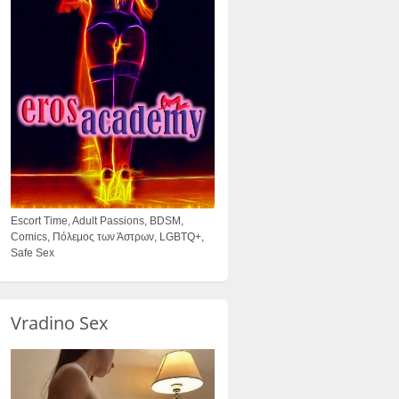
Escort Time, Adult Passions, BDSM,
Comics, Πόλεμος των Άστρων, LGBTQ+,
Safe Sex
Vradino Sex