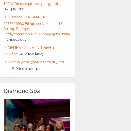
100%100 πραγματικές φωτογραφίες.
(42 εμφανίσεις)
Diamond Spa 6909111088 /
6978300938 Εθνάρχου Μακαρίου 18,
Δάφνη. Έμπειρες
μασέζ προσφέρουν αναζωογονητικό μασάζ
(41 εμφανίσεις)
MELINA 40 ετών, 170, ξανθιά
μουνάρα.
(40 εμφανίσεις)
Κούκλα για να χορτάσεις το σεξ μαζί
μου. 💗
(40 εμφανίσεις)
Diamond Spa