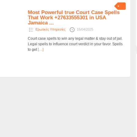
Most Powerful true Court Case Spells
That Work +27633555301 in USA
Jamaica ...
Ερωτικές Υπηρεσίες
15/04/2025
Court case spells to win any legal matter & stay out of jail.
Legal spells to influence court verdict in your favor. Spells
to get
[…]