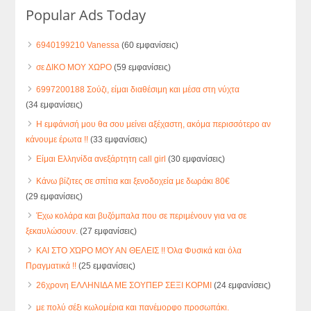
Popular Ads Today
6940199210 Vanessa
(60 εμφανίσεις)
σε ΔΙΚΟ ΜΟΥ ΧΩΡΟ
(59 εμφανίσεις)
6997200188 Σούζι, είμαι διαθέσιμη και μέσα στη νύχτα
(34 εμφανίσεις)
Η εμφάνισή μου θα σου μείνει αξέχαστη, ακόμα περισσότερο αν
κάνουμε έρωτα !!
(33 εμφανίσεις)
Είμαι Ελληνίδα ανεξάρτητη call girl
(30 εμφανίσεις)
Κάνω βίζιτες σε σπίτια και ξενοδοχεία με δωράκι 80€
(29 εμφανίσεις)
Έχω κολάρα και βυζόμπαλα που σε περιμένουν για να σε
ξεκαυλώσουν.
(27 εμφανίσεις)
ΚΑΙ ΣΤΟ ΧΏΡΟ ΜΟΥ ΑΝ ΘΕΛΕΙΣ !! Όλα Φυσικά και όλα
Πραγματικά !!
(25 εμφανίσεις)
26χρονη ΕΛΛΗΝΙΔΑ ΜΕ ΣΟΥΠΕΡ ΣΕΞΙ ΚΟΡΜΙ
(24 εμφανίσεις)
με πολύ σέξι κωλομέρια και πανέμορφο προσωπάκι.