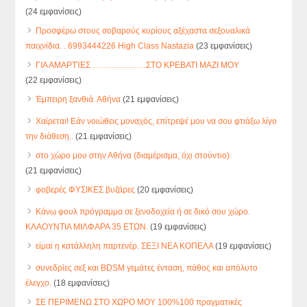
(24 εμφανίσεις)
Προσφέρω στους σοβαρούς κυρίους αξέχαστα σεξουαλικά
παιχνίδια. . 6993444226 High Class Nastazia
(23 εμφανίσεις)
ΓΙΑ ΑΜΑΡΤΊΕΣ ………………..ΣΤΟ ΚΡΕΒΑΤΙ ΜΑΖΙ ΜΟΥ
(22 εμφανίσεις)
Έμπειρη ξανθιά. Αθήνα
(21 εμφανίσεις)
Χαίρεται! Εάν νοιώθεις μοναχός, επίτρεψέ μου να σου φτιάξω λίγο
την διάθεση..
(21 εμφανίσεις)
στο χώρο μου στην Αθήνα (διαμέρισμα, όχι στούντιο)
(21 εμφανίσεις)
φοβερές ΦΥΣΙΚΕΣ βυζάρες
(20 εμφανίσεις)
Κάνω φουλ πρόγραμμα σε ξενοδοχεία ή σε δικό σου χώρο.
ΚΛΑΟΥΝΤΙΑ ΜΙΛΦΑΡΑ 35 ΕΤΩΝ.
(19 εμφανίσεις)
είμαi η κατάλληλη παρτενέρ. ΣΕΞΙ ΝΕΑ ΚΟΠΕΛΑ
(19 εμφανίσεις)
συνεδρίες σεξ και BDSM γεμάτες ένταση, πάθος και απόλυτο
έλεγχο.
(18 εμφανίσεις)
ΣΕ ΠΕΡΙΜΕΝΩ ΣΤΟ ΧΩΡΟ ΜΟΥ 100%100 πραγματικές