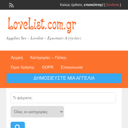
Καλώς ήρθατε,
επισκέπτης!
[
Σύνδεση
]
Aggelies Sex – Lovelist – Ερωτικές Αγγελίες
Αρχική
Κατηγορίες – Πόλεις
Όροι Χρήσης
GDPR
Επικοινωνία
ΔΗΜΟΣΙΕΎΣΤΕ ΜΙΑ ΑΓΓΕΛΊΑ