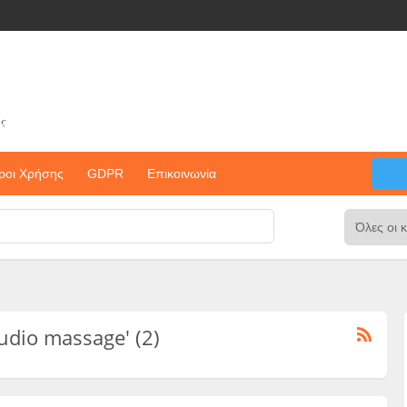
ς
ροι Χρήσης
GDPR
Επικοινωνία
tudio massage' (2)