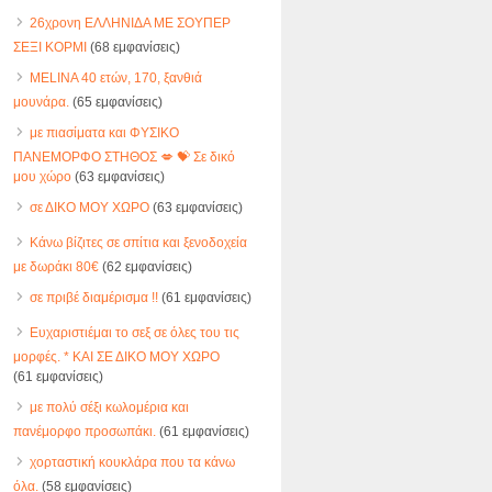
26χρονη ΕΛΛΗΝΙΔΑ ΜΕ ΣΟΥΠΕΡ
ΣΕΞΙ ΚΟΡΜΙ
(68 εμφανίσεις)
MELINA 40 ετών, 170, ξανθιά
μουνάρα.
(65 εμφανίσεις)
με πιασίματα και ΦΥΣΙΚΟ
ΠΑΝΕΜΟΡΦΟ ΣΤΗΘΟΣ 💋 💝 Σε δικό
μου χώρο
(63 εμφανίσεις)
σε ΔΙΚΟ ΜΟΥ ΧΩΡΟ
(63 εμφανίσεις)
Κάνω βίζιτες σε σπίτια και ξενοδοχεία
με δωράκι 80€
(62 εμφανίσεις)
σε πριβέ διαμέρισμα !!
(61 εμφανίσεις)
Ευχαριστιέμαι το σεξ σε όλες του τις
μορφές. * ΚΑΙ ΣΕ ΔΙΚΟ ΜΟΥ ΧΩΡΟ
(61 εμφανίσεις)
με πολύ σέξι κωλομέρια και
πανέμορφο προσωπάκι.
(61 εμφανίσεις)
χορταστική κουκλάρα που τα κάνω
όλα.
(58 εμφανίσεις)