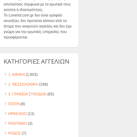
απολαύσεις σύμφωνα με τα ερωτικά τους
γούστα ή ιδιαιτερότητες.
Το Lovelist.com.gr δεν είναι γραφείο
συνοδών, δεν προτείνει κάποιο από τα
άτομα που αναρτούν αγγελίες και δεν έχει
γνώμη για την ερωτικές υπηρεσίες που
προσφέρονται.
ΚΑΤΗΓΟΡΙΕΣ ΑΓΓΕΛΙΩΝ
1. ΑΘΗΝΑ
(1,603)
2. ΘΕΣΣΑΛΟΝΙΚΗ
(168)
3. ΓΡΑΦΕΙΑ ΣΥΝΟΔΩΝ
(65)
ΠΑΤΡΑ
(8)
ΗΡΑΚΛΕΙΟ
(13)
ΡΕΘΥΜΝΟ
(3)
ΡΟΔΟΣ
(7)