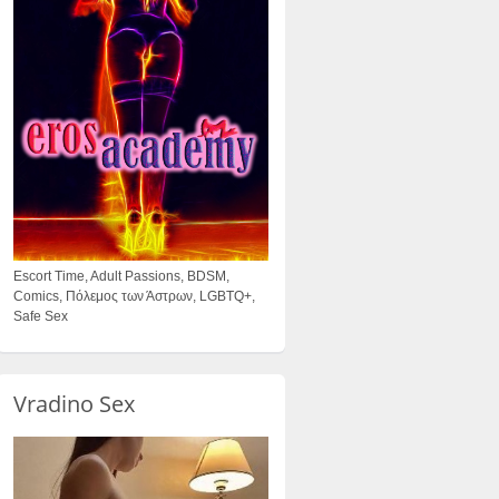
Escort Time, Adult Passions, BDSM,
Comics, Πόλεμος των Άστρων, LGBTQ+,
Safe Sex
Vradino Sex