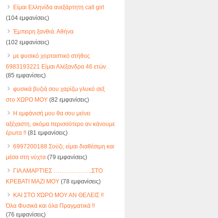
Είμαι Ελληνίδα ανεξάρτητη call girl
(104 εμφανίσεις)
Έμπειρη ξανθιά. Αθήνα
(102 εμφανίσεις)
με φυσικό χορταστικό στήθος
6983193221 Είμαι Αλέξανδρα 46 ετών.
(85 εμφανίσεις)
φυσικά βυζιά σου χαρίζω γλυκό σεξ
στο ΧΩΡΟ ΜΟΥ
(82 εμφανίσεις)
Η εμφάνισή μου θα σου μείνει
αξέχαστη, ακόμα περισσότερο αν κάνουμε
έρωτα !!
(81 εμφανίσεις)
6997200188 Σούζι, είμαι διαθέσιμη και
μέσα στη νύχτα
(79 εμφανίσεις)
ΓΙΑ ΑΜΑΡΤΊΕΣ ………………..ΣΤΟ
ΚΡΕΒΑΤΙ ΜΑΖΙ ΜΟΥ
(78 εμφανίσεις)
ΚΑΙ ΣΤΟ ΧΏΡΟ ΜΟΥ ΑΝ ΘΕΛΕΙΣ !!
Όλα Φυσικά και όλα Πραγματικά !!
(76 εμφανίσεις)