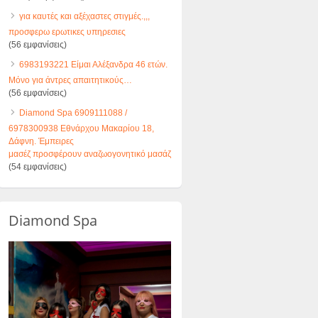
για καυτές και αξέχαστες στιγμές.,,,
προσφερω ερωτικες υπηρεσιες
(56 εμφανίσεις)
6983193221 Είμαι Αλέξανδρα 46 ετών.
Μόνο για άντρες απαιτητικούς…
(56 εμφανίσεις)
Diamond Spa 6909111088 /
6978300938 Εθνάρχου Μακαρίου 18,
Δάφνη. Έμπειρες
μασέζ προσφέρουν αναζωογονητικό μασάζ
(54 εμφανίσεις)
Diamond Spa