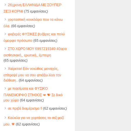
26χρονη ΕΛΛΗΝΙΔΑ ΜΕ ΣΟΥΠΕΡ
ΣΕΞΙ ΚΟΡΜΙ
(75 εμφανίσεις)
χορταστική κουκλάρα που τα κάνω
όλα.
(66 εμφανίσεις)
φοβερές ΦΥΣΙΚΕΣ βυζάρες και πολύ
όμορφο πρόσωπο
(65 εμφανίσεις)
ΣΤΟ ΧΩΡΟ ΜΟΥ 6997219340 40αρα
αισθησιακή,, ερωτική,, έμπειρη
(65 εμφανίσεις)
Χαίρεται! Εάν νοιώθεις μοναχός,
επίτρεψέ μου να σου φτιάξω λίγο την
διάθεση..
(64 εμφανίσεις)
με πιασίματα και ΦΥΣΙΚΟ
ΠΑΝΕΜΟΡΦΟ ΣΤΗΘΟΣ 💋 💝 Σε δικό
μου χώρο
(64 εμφανίσεις)
σε πριβέ διαμέρισμα !!
(62 εμφανίσεις)
Κούκλα για να χορτάσεις το σεξ μαζί
μου. 💗
(62 εμφανίσεις)