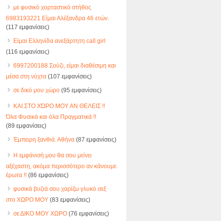
με φυσικό χορταστικό στήθος
6983193221 Είμαι Αλέξανδρα 46 ετών.
(117 εμφανίσεις)
Είμαι Ελληνίδα ανεξάρτητη call girl
(116 εμφανίσεις)
6997200188 Σούζι, είμαι διαθέσιμη και
μέσα στη νύχτα
(107 εμφανίσεις)
σε δικό μου χώρο
(95 εμφανίσεις)
ΚΑΙ ΣΤΟ ΧΏΡΟ ΜΟΥ ΑΝ ΘΕΛΕΙΣ !!
Όλα Φυσικά και όλα Πραγματικά !!
(89 εμφανίσεις)
Έμπειρη ξανθιά. Αθήνα
(87 εμφανίσεις)
Η εμφάνισή μου θα σου μείνει
αξέχαστη, ακόμα περισσότερο αν κάνουμε
έρωτα !!
(86 εμφανίσεις)
φυσικά βυζιά σου χαρίζω γλυκό σεξ
στο ΧΩΡΟ ΜΟΥ
(83 εμφανίσεις)
σε ΔΙΚΟ ΜΟΥ ΧΩΡΟ
(76 εμφανίσεις)