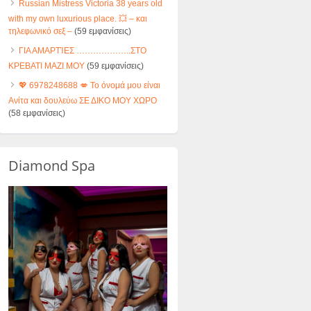
Russian Mistress Victoria 38 years old
with my own luxurious place. 💥 – και
τηλεφωνικό σεξ –
(59 εμφανίσεις)
ΓΙΑ ΑΜΑΡΤΊΕΣ ………………..ΣΤΟ
ΚΡΕΒΑΤΙ ΜΑΖΙ ΜΟΥ
(59 εμφανίσεις)
💖 6978248688 💋 Το όνομά μου είναι
Ανίτα και δουλεύω ΣΕ ΔΙΚΟ ΜΟΥ ΧΩΡΟ
(58 εμφανίσεις)
Diamond Spa