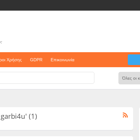
ς
ροι Χρήσης
GDPR
Επικοινωνία
ugarbi4u' (1)