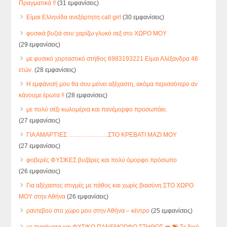
Πραγματικά !!
(31 εμφανίσεις)
Είμαι Ελληνίδα ανεξάρτητη call girl
(30 εμφανίσεις)
φυσικά βυζιά σου χαρίζω γλυκό σεξ στο ΧΩΡΟ ΜΟΥ
(29 εμφανίσεις)
με φυσικό χορταστικό στήθος 6983193221 Είμαι Αλέξανδρα 46
ετών.
(28 εμφανίσεις)
Η εμφάνισή μου θα σου μείνει αξέχαστη, ακόμα περισσότερο αν
κάνουμε έρωτα !!
(28 εμφανίσεις)
με πολύ σέξι κωλομέρια και πανέμορφο προσωπάκι.
(27 εμφανίσεις)
ΓΙΑ ΑΜΑΡΤΊΕΣ ………………..ΣΤΟ ΚΡΕΒΑΤΙ ΜΑΖΙ ΜΟΥ
(27 εμφανίσεις)
φοβερές ΦΥΣΙΚΕΣ βυζάρες και πολύ όμορφο πρόσωπο
(26 εμφανίσεις)
Για αξέχαστες στιγμές με πάθος και χωρίς βιασύνη ΣΤΟ ΧΩΡΟ
ΜΟΥ στην Αθήνα
(26 εμφανίσεις)
ραντεβού στο χώρο μου στην Αθήνα – κέντρο
(25 εμφανίσεις)