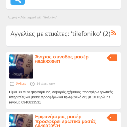
Αρχική
»
Ads tagged with "tilefoniko"
Αγγελίες με ετικέτες: 'tilefoniko' (2)
Άντρας συνοδός μασέρ
6946833531
Άνδρες
14 ώρες πριν
Είμαι 38 ετών εμφανήσιμος, σοβαρός,εχέμυθος. προσφέρω ερωτικές
υπηρεσίες και μασάζ.προσφέρω και τηλεφωνικό σέξ με 10 ευρώ iris
revolut. 6946833531
Εμφανήσιμος μασέρ
προσφέρει ερωτικό μασάζ
6946833531