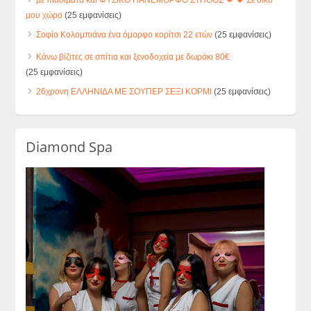
με πιασίματα και ΦΥΣΙΚΟ ΠΑΝΕΜΟΡΦΟ ΣΤΗΘΟΣ 💋 💝 Σε δικό
μου χώρο
(25 εμφανίσεις)
Σοφία Κολομπιάνα ένα όμορφο κορίτσι 22 ετών
(25 εμφανίσεις)
Κάνω βίζιτες σε σπίτια και ξενοδοχεία με δωράκι 80€
(25 εμφανίσεις)
26χρονη ΕΛΛΗΝΙΔΑ ΜΕ ΣΟΥΠΕΡ ΣΕΞΙ ΚΟΡΜΙ
(25 εμφανίσεις)
Diamond Spa