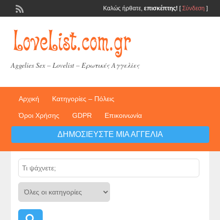
Καλώς ήρθατε,
επισκέπτης!
[
Σύνδεση
]
Aggelies Sex – Lovelist – Ερωτικές Αγγελίες
Αρχική
Κατηγορίες – Πόλεις
Όροι Χρήσης
GDPR
Επικοινωνία
ΔΗΜΟΣΙΕΎΣΤΕ ΜΙΑ ΑΓΓΕΛΊΑ