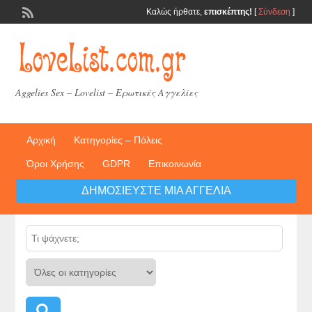
Καλώς ήρθατε,
επισκέπτης!
[
Σύνδεση
]
Aggelies Sex – Lovelist – Ερωτικές Αγγελίες
Αρχική
Κατηγορίες – Πόλεις
Όροι Χρήσης
GDPR
Επικοινωνία
ΔΗΜΟΣΙΕΎΣΤΕ ΜΙΑ ΑΓΓΕΛΊΑ