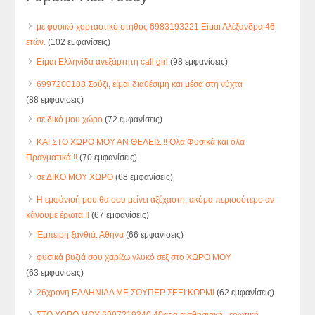
με φυσικό χορταστικό στήθος 6983193221 Είμαι Αλέξανδρα 46
ετών.
(102 εμφανίσεις)
Είμαι Ελληνίδα ανεξάρτητη call girl
(98 εμφανίσεις)
6997200188 Σούζι, είμαι διαθέσιμη και μέσα στη νύχτα
(88 εμφανίσεις)
σε δικό μου χώρο
(72 εμφανίσεις)
ΚΑΙ ΣΤΟ ΧΏΡΟ ΜΟΥ ΑΝ ΘΕΛΕΙΣ !! Όλα Φυσικά και όλα
Πραγματικά !!
(70 εμφανίσεις)
σε ΔΙΚΟ ΜΟΥ ΧΩΡΟ
(68 εμφανίσεις)
Η εμφάνισή μου θα σου μείνει αξέχαστη, ακόμα περισσότερο αν
κάνουμε έρωτα !!
(67 εμφανίσεις)
Έμπειρη ξανθιά. Αθήνα
(66 εμφανίσεις)
φυσικά βυζιά σου χαρίζω γλυκό σεξ στο ΧΩΡΟ ΜΟΥ
(63 εμφανίσεις)
26χρονη ΕΛΛΗΝΙΔΑ ΜΕ ΣΟΥΠΕΡ ΣΕΞΙ ΚΟΡΜΙ
(62 εμφανίσεις)
ΣΤΟ ΧΩΡΟ ΜΟΥ 6997219340 40αρα αισθησιακή,, ερωτική,,