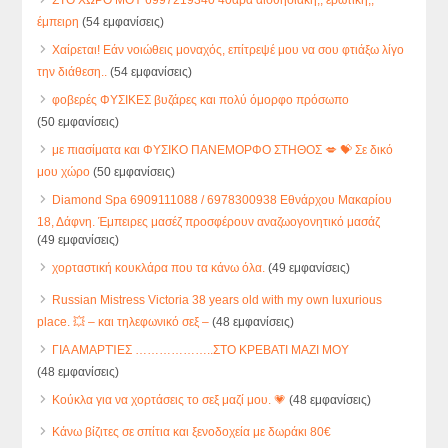
έμπειρη
(54 εμφανίσεις)
Χαίρεται! Εάν νοιώθεις μοναχός, επίτρεψέ μου να σου φτιάξω λίγο
την διάθεση..
(54 εμφανίσεις)
φοβερές ΦΥΣΙΚΕΣ βυζάρες και πολύ όμορφο πρόσωπο
(50 εμφανίσεις)
με πιασίματα και ΦΥΣΙΚΟ ΠΑΝΕΜΟΡΦΟ ΣΤΗΘΟΣ 💋 💝 Σε δικό
μου χώρο
(50 εμφανίσεις)
Diamond Spa 6909111088 / 6978300938 Εθνάρχου Μακαρίου
18, Δάφνη. Έμπειρες μασέζ προσφέρουν αναζωογονητικό μασάζ
(49 εμφανίσεις)
χορταστική κουκλάρα που τα κάνω όλα.
(49 εμφανίσεις)
Russian Mistress Victoria 38 years old with my own luxurious
place. 💥 – και τηλεφωνικό σεξ –
(48 εμφανίσεις)
ΓΙΑ ΑΜΑΡΤΊΕΣ ………………..ΣΤΟ ΚΡΕΒΑΤΙ ΜΑΖΙ ΜΟΥ
(48 εμφανίσεις)
Κούκλα για να χορτάσεις το σεξ μαζί μου. 💗
(48 εμφανίσεις)
Κάνω βίζιτες σε σπίτια και ξενοδοχεία με δωράκι 80€