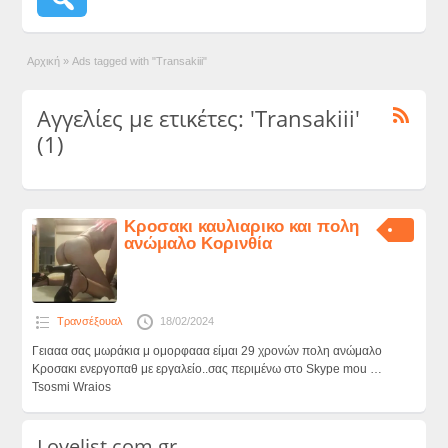
Αρχική
»
Ads tagged with "Transakiii"
Αγγελίες με ετικέτες: 'Transakiii'
(1)
Κροσακι καυλιαρικο και πολη
ανώμαλο Κορινθία
Τρανσέξουαλ
18/02/2024
Γειααα σας μωράκια μ ομορφααα είμαι 29 χρονών πολη ανώμαλο
Κροσακι ενεργοπαθ με εργαλείο..σας περιμένω στο Skype mou …
Tsosmi Wraios
Lovelist.com.gr