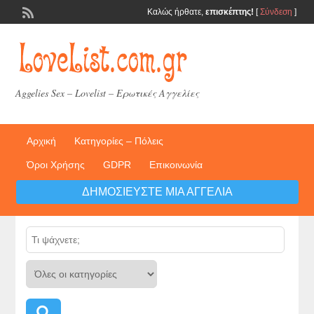
Καλώς ήρθατε,
επισκέπτης!
[
Σύνδεση
]
Aggelies Sex – Lovelist – Ερωτικές Αγγελίες
Αρχική
Κατηγορίες – Πόλεις
Όροι Χρήσης
GDPR
Επικοινωνία
ΔΗΜΟΣΙΕΎΣΤΕ ΜΙΑ ΑΓΓΕΛΊΑ