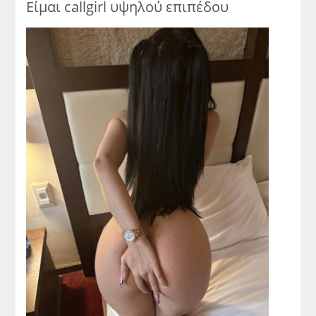
Είμαι callgirl υψηλού επιπέδου