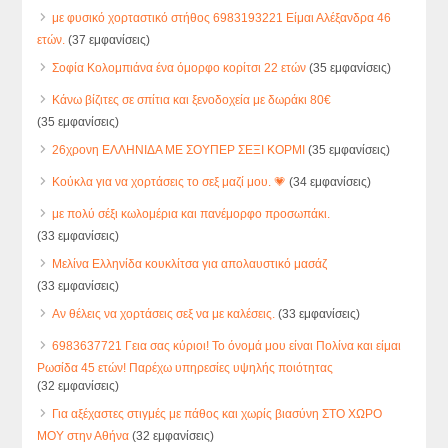
με φυσικό χορταστικό στήθος 6983193221 Είμαι Αλέξανδρα 46
ετών.
(37 εμφανίσεις)
Σοφία Κολομπιάνα ένα όμορφο κορίτσι 22 ετών
(35 εμφανίσεις)
Κάνω βίζιτες σε σπίτια και ξενοδοχεία με δωράκι 80€
(35 εμφανίσεις)
26χρονη ΕΛΛΗΝΙΔΑ ΜΕ ΣΟΥΠΕΡ ΣΕΞΙ ΚΟΡΜΙ
(35 εμφανίσεις)
Κούκλα για να χορτάσεις το σεξ μαζί μου. 💗
(34 εμφανίσεις)
με πολύ σέξι κωλομέρια και πανέμορφο προσωπάκι.
(33 εμφανίσεις)
Mελίνα Ελληνίδα κουκλίτσα για απολαυστικό μασάζ
(33 εμφανίσεις)
Αν θέλεις να χορτάσεις σεξ να με καλέσεις.
(33 εμφανίσεις)
6983637721 Γεια σας κύριοι! Το όνομά μου είναι Πολίνα και είμαι
Ρωσίδα 45 ετών! Παρέχω υπηρεσίες υψηλής ποιότητας
(32 εμφανίσεις)
Για αξέχαστες στιγμές με πάθος και χωρίς βιασύνη ΣΤΟ ΧΩΡΟ
ΜΟΥ στην Αθήνα
(32 εμφανίσεις)