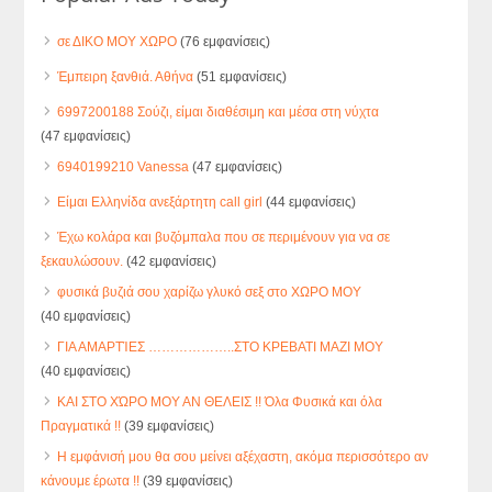
σε ΔΙΚΟ ΜΟΥ ΧΩΡΟ
(76 εμφανίσεις)
Έμπειρη ξανθιά. Αθήνα
(51 εμφανίσεις)
6997200188 Σούζι, είμαι διαθέσιμη και μέσα στη νύχτα
(47 εμφανίσεις)
6940199210 Vanessa
(47 εμφανίσεις)
Είμαι Ελληνίδα ανεξάρτητη call girl
(44 εμφανίσεις)
Έχω κολάρα και βυζόμπαλα που σε περιμένουν για να σε
ξεκαυλώσουν.
(42 εμφανίσεις)
φυσικά βυζιά σου χαρίζω γλυκό σεξ στο ΧΩΡΟ ΜΟΥ
(40 εμφανίσεις)
ΓΙΑ ΑΜΑΡΤΊΕΣ ………………..ΣΤΟ ΚΡΕΒΑΤΙ ΜΑΖΙ ΜΟΥ
(40 εμφανίσεις)
ΚΑΙ ΣΤΟ ΧΏΡΟ ΜΟΥ ΑΝ ΘΕΛΕΙΣ !! Όλα Φυσικά και όλα
Πραγματικά !!
(39 εμφανίσεις)
Η εμφάνισή μου θα σου μείνει αξέχαστη, ακόμα περισσότερο αν
κάνουμε έρωτα !!
(39 εμφανίσεις)