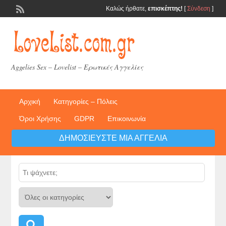
Καλώς ήρθατε,
επισκέπτης!
[
Σύνδεση
]
Aggelies Sex – Lovelist – Ερωτικές Αγγελίες
Αρχική
Κατηγορίες – Πόλεις
Όροι Χρήσης
GDPR
Επικοινωνία
ΔΗΜΟΣΙΕΎΣΤΕ ΜΙΑ ΑΓΓΕΛΊΑ