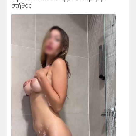
στήθος