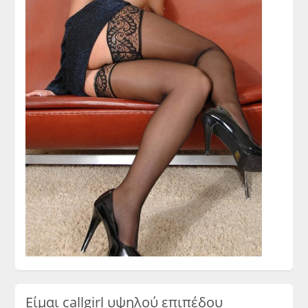
Είμαι callgirl υψηλού επιπέδου