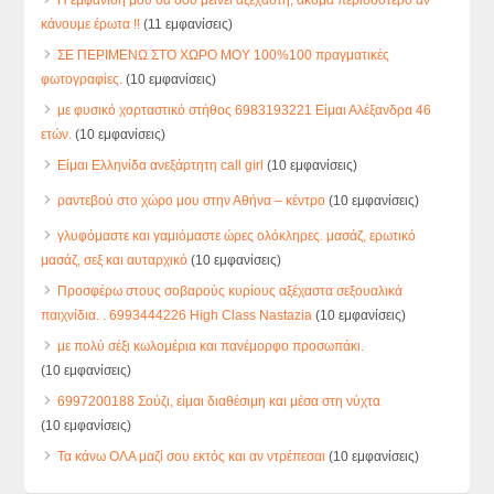
κάνουμε έρωτα !!
(11 εμφανίσεις)
ΣΕ ΠΕΡΙΜΕΝΩ ΣΤΟ ΧΩΡΟ ΜΟΥ 100%100 πραγματικές
φωτογραφίες.
(10 εμφανίσεις)
με φυσικό χορταστικό στήθος 6983193221 Είμαι Αλέξανδρα 46
ετών.
(10 εμφανίσεις)
Είμαι Ελληνίδα ανεξάρτητη call girl
(10 εμφανίσεις)
ραντεβού στο χώρο μου στην Αθήνα – κέντρο
(10 εμφανίσεις)
γλυφόμαστε και γαμιόμαστε ώρες ολόκληρες. μασάζ, ερωτικό
μασάζ, σεξ και αυταρχικό
(10 εμφανίσεις)
Προσφέρω στους σοβαρούς κυρίους αξέχαστα σεξουαλικά
παιχνίδια. . 6993444226 High Class Nastazia
(10 εμφανίσεις)
με πολύ σέξι κωλομέρια και πανέμορφο προσωπάκι.
(10 εμφανίσεις)
6997200188 Σούζι, είμαι διαθέσιμη και μέσα στη νύχτα
(10 εμφανίσεις)
Τα κάνω ΟΛΑ μαζί σου εκτός και αν ντρέπεσαι
(10 εμφανίσεις)