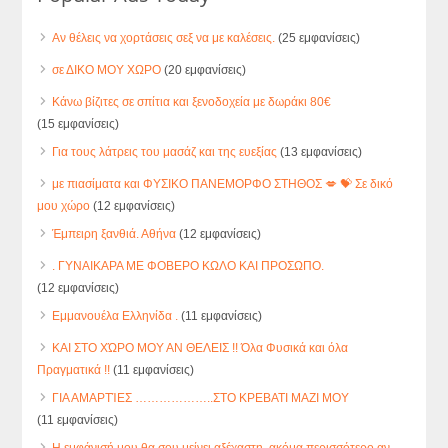
Αν θέλεις να χορτάσεις σεξ να με καλέσεις.
(25 εμφανίσεις)
σε ΔΙΚΟ ΜΟΥ ΧΩΡΟ
(20 εμφανίσεις)
Κάνω βίζιτες σε σπίτια και ξενοδοχεία με δωράκι 80€
(15 εμφανίσεις)
Για τους λάτρεις του μασάζ και της ευεξίας
(13 εμφανίσεις)
με πιασίματα και ΦΥΣΙΚΟ ΠΑΝΕΜΟΡΦΟ ΣΤΗΘΟΣ 💋 💝 Σε δικό
μου χώρο
(12 εμφανίσεις)
Έμπειρη ξανθιά. Αθήνα
(12 εμφανίσεις)
. ΓΥΝΑΙΚΑΡΑ ΜΕ ΦΟΒΕΡΟ ΚΩΛΟ ΚΑΙ ΠΡΟΣΩΠΟ.
(12 εμφανίσεις)
Εμμανουέλα Ελληνίδα .
(11 εμφανίσεις)
ΚΑΙ ΣΤΟ ΧΏΡΟ ΜΟΥ ΑΝ ΘΕΛΕΙΣ !! Όλα Φυσικά και όλα
Πραγματικά !!
(11 εμφανίσεις)
ΓΙΑ ΑΜΑΡΤΊΕΣ ………………..ΣΤΟ ΚΡΕΒΑΤΙ ΜΑΖΙ ΜΟΥ
(11 εμφανίσεις)
Η εμφάνισή μου θα σου μείνει αξέχαστη, ακόμα περισσότερο αν