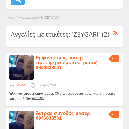
Αρχική
»
Ads tagged with "ZEYGARI"
Αγγελίες με ετικέτες: 'ZEYGARI' (2)
Εμφανήσιμος μασέρ
προσφέρει ερωτικό μασάζ
6946833531
Άνδρες
16 ώρες πριν
Έλληνας εμφανήσιμος μασέρ 35 ετών προσφέρει ερωτικές υπηρεσίες
και μασάζ. 6946833531
Άντρας συνοδός μασέρ
6946833531