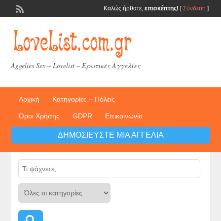
Καλώς ήρθατε,
επισκέπτης!
[
Σύνδεση
]
Aggelies Sex – Lovelist – Ερωτικές Αγγελίες
Αρχική
Κατηγορίες – Πόλεις
Όροι Χρήσης
GDPR
Επικοινωνία
ΔΗΜΟΣΙΕΎΣΤΕ ΜΙΑ ΑΓΓΕΛΊΑ