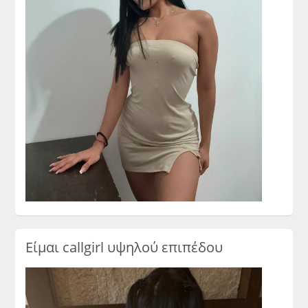
Είμαι callgirl υψηλού επιπέδου