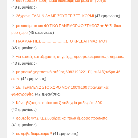
6997200188 Σούζι, είμαι διαθέσιμη και μέσα στη νύχτα
(48 εμφανίσεις)
26χρονη ΕΛΛΗΝΙΔΑ ΜΕ ΣΟΥΠΕΡ ΣΕΞΙ ΚΟΡΜΙ
(47 εμφανίσεις)
με πιασίματα και ΦΥΣΙΚΟ ΠΑΝΕΜΟΡΦΟ ΣΤΗΘΟΣ 💋 💝 Σε δικό
μου χώρο
(45 εμφανίσεις)
ΓΙΑ ΑΜΑΡΤΊΕΣ ………………..ΣΤΟ ΚΡΕΒΑΤΙ ΜΑΖΙ ΜΟΥ
(45 εμφανίσεις)
για καυτές και αξέχαστες στιγμές.,,, προσφερω ερωτικες υπηρεσιες
(43 εμφανίσεις)
με φυσικό χορταστικό στήθος 6983193221 Είμαι Αλέξανδρα 46
ετών.
(42 εμφανίσεις)
ΣΕ ΠΕΡΙΜΕΝΩ ΣΤΟ ΧΩΡΟ ΜΟΥ 100%100 πραγματικές
φωτογραφίες.
(42 εμφανίσεις)
Κάνω βίζιτες σε σπίτια και ξενοδοχεία με δωράκι 80€
(42 εμφανίσεις)
φοβερές ΦΥΣΙΚΕΣ βυζάρες και πολύ όμορφο πρόσωπο
(41 εμφανίσεις)
σε πριβέ διαμέρισμα !!
(41 εμφανίσεις)