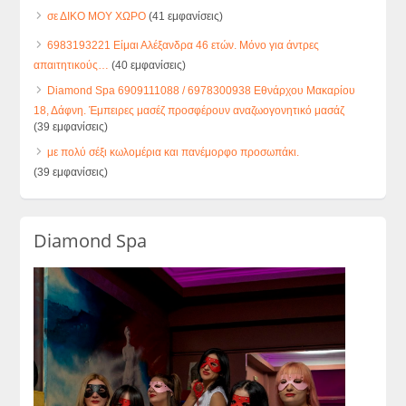
σε ΔΙΚΟ ΜΟΥ ΧΩΡΟ
(41 εμφανίσεις)
6983193221 Είμαι Αλέξανδρα 46 ετών. Μόνο για άντρες
απαιτητικούς…
(40 εμφανίσεις)
Diamond Spa 6909111088 / 6978300938 Εθνάρχου Μακαρίου
18, Δάφνη. Έμπειρες μασέζ προσφέρουν αναζωογονητικό μασάζ
(39 εμφανίσεις)
με πολύ σέξι κωλομέρια και πανέμορφο προσωπάκι.
(39 εμφανίσεις)
Diamond Spa