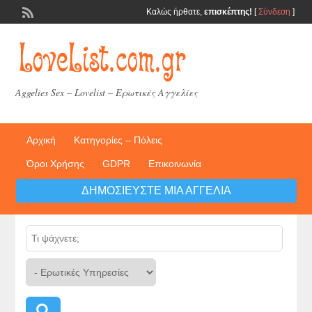
Καλώς ήρθατε,
επισκέπτης!
[
Σύνδεση
]
Aggelies Sex – Lovelist – Ερωτικές Αγγελίες
Αρχική
Κατηγορίες – Πόλεις
Όροι Χρήσης
GDPR
Επικοινωνία
ΔΗΜΟΣΙΕΎΣΤΕ ΜΙΑ ΑΓΓΕΛΊΑ