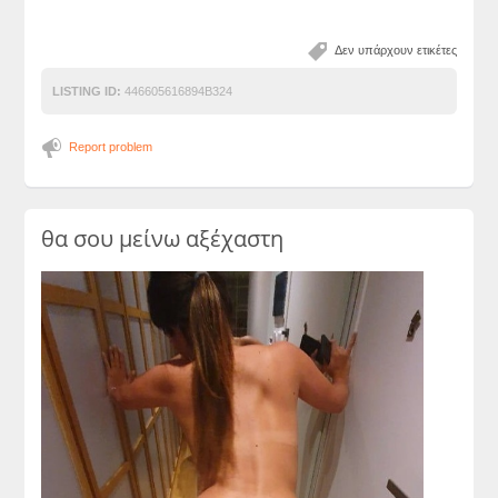
Δεν υπάρχουν ετικέτες
LISTING ID:
446605616894B324
Report problem
θα σου μείνω αξέχαστη