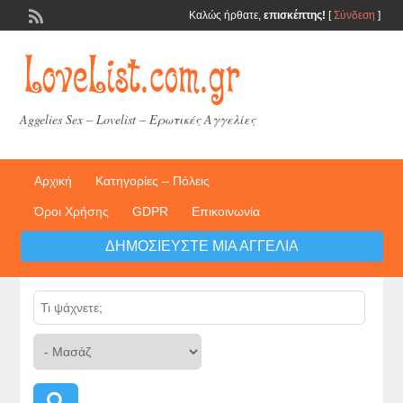
Καλώς ήρθατε,
επισκέπτης!
[
Σύνδεση
]
Aggelies Sex – Lovelist – Ερωτικές Αγγελίες
Αρχική
Κατηγορίες – Πόλεις
Όροι Χρήσης
GDPR
Επικοινωνία
ΔΗΜΟΣΙΕΎΣΤΕ ΜΙΑ ΑΓΓΕΛΊΑ