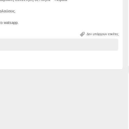
ολαύσεις.
ο watsapp.
Δεν υπάρχουν ετικέτες