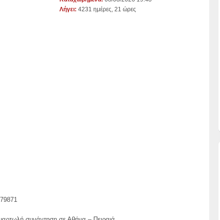
Λήγει:
4231 ημέρες, 21 ώρες
79871
αμαρτωλή συνάντηση σε Αθήνα – Πειραιά