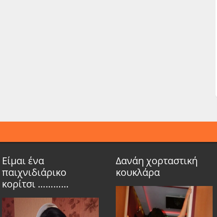
Είμαι ένα
Δανάη χορταστική
παιχνιδιάρικο
κουκλάρα
κορίτσι …………