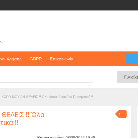
ς
ροι Χρήσης
GDPR
Επικοινωνία
 ΧΏΡΟ ΜΟΥ ΑΝ ΘΕΛΕΙΣ !! Όλα Φυσικά και όλα Πραγματικά !!
ΘΕΛΕΙΣ !! Όλα
ικά !!
Καταχωρημένα:
08/08/2026 19:48