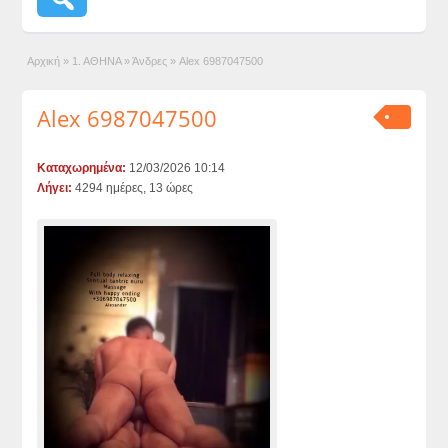
Αρχική
»
1. ΑΘΗΝΑ
»
Άνδρες
»
Alex 6987047500
Alex 6987047500
Καταχωρημένα:
12/03/2026 10:14
Λήγει:
4294 ημέρες, 13 ώρες