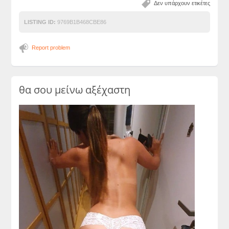
Δεν υπάρχουν ετικέτες
LISTING ID:
9769B1B468CBE86
Report problem
θα σου μείνω αξέχαστη