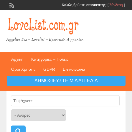
Καλώς ήρθατε,
επισκέπτης!
[
Σύνδεση
]
Aggelies Sex – Lovelist – Ερωτικές Αγγελίες
Αρχική
Κατηγορίες – Πόλεις
Όροι Χρήσης
GDPR
Επικοινωνία
ΔΗΜΟΣΙΕΎΣΤΕ ΜΙΑ ΑΓΓΕΛΊΑ