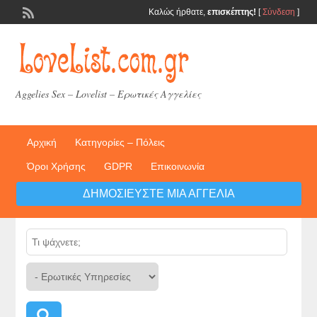
Καλώς ήρθατε,
επισκέπτης!
[
Σύνδεση
]
Aggelies Sex – Lovelist – Ερωτικές Αγγελίες
Αρχική
Κατηγορίες – Πόλεις
Όροι Χρήσης
GDPR
Επικοινωνία
ΔΗΜΟΣΙΕΎΣΤΕ ΜΙΑ ΑΓΓΕΛΊΑ