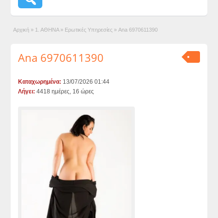
Αρχική
»
1. ΑΘΗΝΑ
»
Ερωτικές Υπηρεσίες
»
Ana 6970611390
Ana 6970611390
Καταχωρημένα:
13/07/2026 01:44
Λήγει:
4418 ημέρες, 16 ώρες