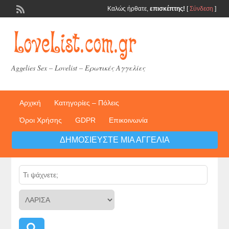
Καλώς ήρθατε,
επισκέπτης!
[
Σύνδεση
]
Aggelies Sex – Lovelist – Ερωτικές Αγγελίες
Αρχική
Κατηγορίες – Πόλεις
Όροι Χρήσης
GDPR
Επικοινωνία
ΔΗΜΟΣΙΕΎΣΤΕ ΜΙΑ ΑΓΓΕΛΊΑ