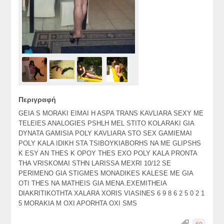
Περιγραφή
GEIA S MORAKI EIMAI H ASPA TRANS KAVLIARA SEXY ME
TELEIES ANALOGIES PSHLH MEL STITO KOLARAKI GIA
DYNATA GAMISIA POLY KAVLIARA STO SEX GAMIEMAI
POLY KALA IDIKH STA TSIBOYKIABORHS NA ME GLIPSHS
K ESY AN THES K OPOY THES EXO POLY KALA PRONTA
THA VRISKOMAI STHN LARISSA MEXRI 10/12 SE
PERIMENO GIA STIGMES MONADIKES KALESE ME GIA
OTI THES NA MATHEIS GIA MENA.EXEMITHEIA
DIAKRITIKOTHTA XALARA XORIS VIASINES 6 9 8 6 2 5 0 2 1
5 MORAKIA M OXI APORHTA OXI SMS