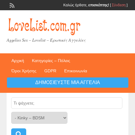
Καλώς ήρθατε,
επισκέπτης!
[
Σύνδεση
]
Aggelies Sex – Lovelist – Ερωτικές Αγγελίες
Αρχική
Κατηγορίες – Πόλεις
Όροι Χρήσης
GDPR
Επικοινωνία
ΔΗΜΟΣΙΕΎΣΤΕ ΜΙΑ ΑΓΓΕΛΊΑ