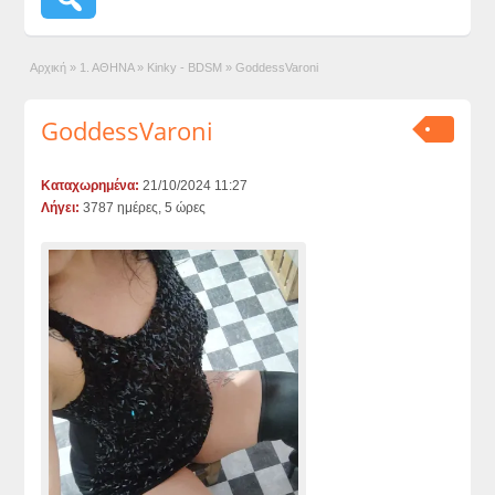
Αρχική
»
1. ΑΘΗΝΑ
»
Kinky - BDSM
»
GoddessVaroni
GoddessVaroni
Καταχωρημένα:
21/10/2024 11:27
Λήγει:
3787 ημέρες, 5 ώρες