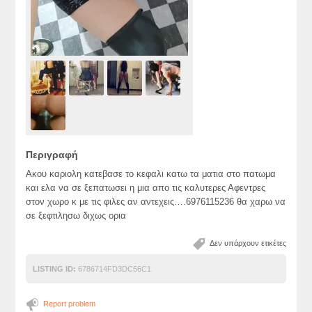
Περιγραφή
Ακου καριολη κατεβασε το κεφαλι κατω τα ματια στο πατωμα
και ελα να σε ξεπατωσει η μια απο τις καλυτερες Αφεντρες
στον χωρο κ με τις φιλες αν αντεχεις….6976115236 θα χαρω να
σε ξεφτιλησω διχως ορια
Δεν υπάρχουν ετικέτες
LISTING ID:
6786714FD3DC56C1
Report problem