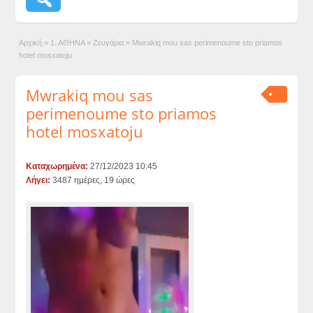
Αρχική
»
1. ΑΘΗΝΑ
»
Ζευγάρια
»
Mwrakiq mou sas perimenoume sto priamos
hotel mosxatoju
Mwrakiq mou sas
perimenoume sto priamos
hotel mosxatoju
Καταχωρημένα:
27/12/2023 10:45
Λήγει:
3487 ημέρες, 19 ώρες