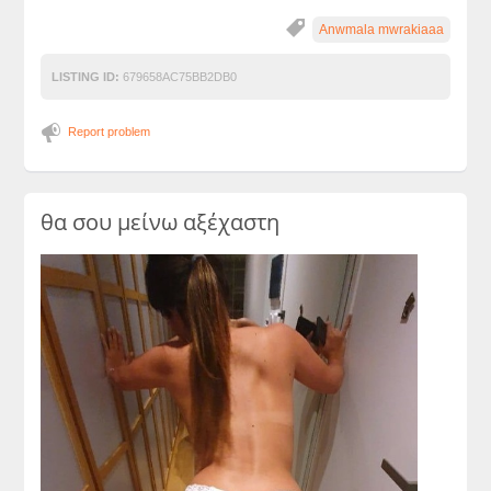
Anwmala mwrakiaaa
LISTING ID:
679658AC75BB2DB0
Report problem
θα σου μείνω αξέχαστη