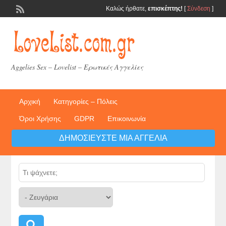
Καλώς ήρθατε,
επισκέπτης!
[
Σύνδεση
]
Aggelies Sex – Lovelist – Ερωτικές Αγγελίες
Αρχική
Κατηγορίες – Πόλεις
Όροι Χρήσης
GDPR
Επικοινωνία
ΔΗΜΟΣΙΕΎΣΤΕ ΜΙΑ ΑΓΓΕΛΊΑ